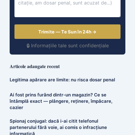
Trimite — Te Sun în 24h →
🔒 Informațiile tale sunt confidențiale
Articole adaugate recent
Legitima apărare are limite: nu risca dosar penal
Ai fost prins furând dintr-un magazin? Ce se
întâmplă exact — plângere, reținere, împăcare,
cazier
Spionaj conjugal: dacă i-ai citit telefonul
partenerului fără voie, ai comis o infracțiune
informatică