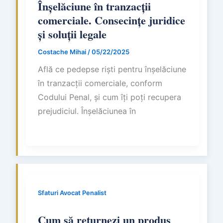
Înșelăciune în tranzacții
comerciale. Consecințe juridice
și soluții legale
Costache Mihai
/
05/22/2025
Află ce pedepse riști pentru înșelăciune
în tranzacții comerciale, conform
Codului Penal, și cum îți poți recupera
prejudiciul. Înșelăciunea în
Sfaturi Avocat Penalist
Cum să returnezi un produs