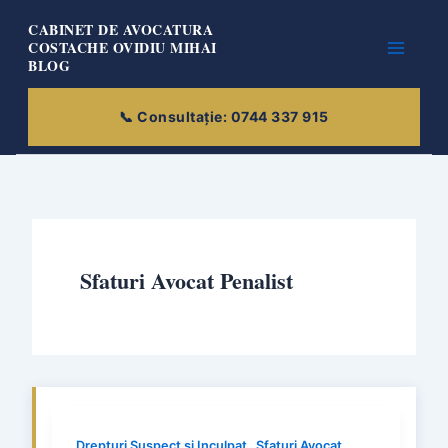
Skip
CABINET DE AVOCATURA
to
COSTACHE OVIDIU MIHAI
BLOG
content
Sfaturi Avocat Penalist
,
Drepturi Suspect și Inculpat
Sfaturi Avocat