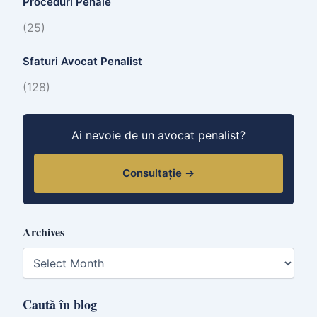
Proceduri Penale
(25)
Sfaturi Avocat Penalist
(128)
Ai nevoie de un avocat penalist?
Consultație →
Archives
A
r
c
h
Caută în blog
i