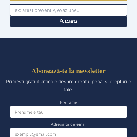
v
e
s
🔍 Caută
Abonează-te la newsletter
Primești gratuit articole despre dreptul penal și drepturile
tale.
Prenume
Adresa ta de email