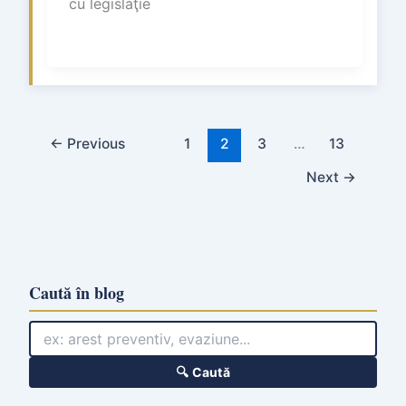
cu legislaţie
←
Previous
1
2
3
…
13
Next
→
Caută în blog
🔍 Caută