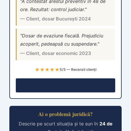
"A contestat arestul preventiv în 48 de
ore. Rezultat: control judiciar."
— Client, dosar București 2024
"Dosar de evaziune fiscală. Prejudiciu
acoperit, pedeapsă cu suspendare."
— Client, dosar economic 2023
★★★★★
5/5 — Recenzii clienți
Consultație →
Ai o problemă juridică?
Descrie pe scurt situația și te sun în
24 de