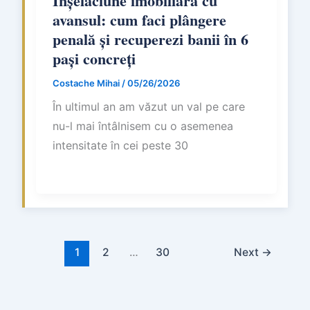
Înșelăciune imobiliară cu
avansul: cum faci plângere
penală și recuperezi banii în 6
pași concreți
Costache Mihai
/
05/26/2026
În ultimul an am văzut un val pe care
nu-l mai întâlnisem cu o asemenea
intensitate în cei peste 30
1
2
…
30
Next
→