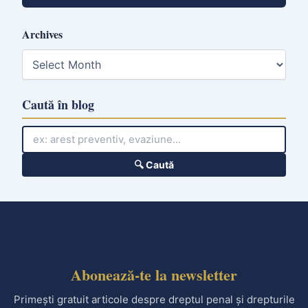
Archives
A
r
c
h
Caută în blog
i
v
e
s
🔍 Caută
Abonează-te la newsletter
Primești gratuit articole despre dreptul penal și drepturile