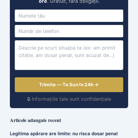
ore
. Gratuit, fără obligații.
Trimite — Te Sun în 24h →
🔒 Informațiile tale sunt confidențiale
Articole adaugate recent
Legitima apărare are limite: nu risca dosar penal