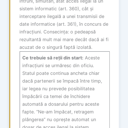
întruni, simultan, atât acces ilegal la un
sistem informatic (art. 360), cât și
interceptare ilegală a unei transmisii de
date informatice (art. 361), în concurs de
infracțiuni. Consecința: o pedeapsă
rezultantă mult mai mare decât dacă ai fi
acuzat de o singură faptă izolată.
Ce trebuie să reții din start:
Aceste
infracțiuni se urmăresc din oficiu.
Statul poate continua ancheta chiar
dacă partenerii se împacă între timp,
iar legea nu prevede posibilitatea
împăcării ca temei de închidere
automată a dosarului pentru aceste
fapte. “Ne-am împăcat, retragem
plângerea” nu oprește automat un
dosar de acces ilegal la sistem