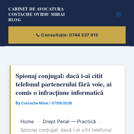
Skip
CABINET DE AVOCATURA
to
COSTACHE OVIDIU MIHAI
BLOG
content
Spionaj conjugal: dacă i-ai citit
telefonul partenerului fără voie, ai
comis o infracțiune informatică
By
/
Costache Mihai
07/06/2026
Home
–
Drept Penal — Practică
–
Spionaj conjugal: dacă i-ai citit telefonul