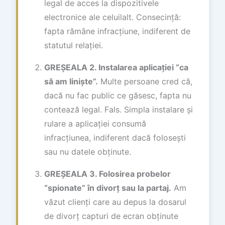
legal de acces la dispozitivele
electronice ale celuilalt. Consecință:
fapta rămâne infracțiune, indiferent de
statutul relației.
GREȘEALA 2. Instalarea aplicației “ca
să am liniște”.
Multe persoane cred că,
dacă nu fac public ce găsesc, fapta nu
contează legal. Fals. Simpla instalare și
rulare a aplicației consumă
infracțiunea, indiferent dacă folosești
sau nu datele obținute.
GREȘEALA 3. Folosirea probelor
“spionate” în divorț sau la partaj.
Am
văzut clienți care au depus la dosarul
de divorț capturi de ecran obținute