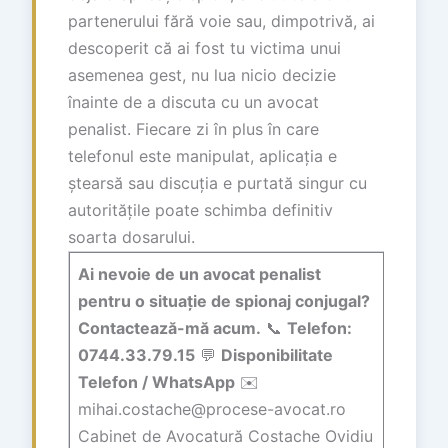
partenerului fără voie sau, dimpotrivă, ai
descoperit că ai fost tu victima unui
asemenea gest, nu lua nicio decizie
înainte de a discuta cu un avocat
penalist. Fiecare zi în plus în care
telefonul este manipulat, aplicația e
ștearsă sau discuția e purtată singur cu
autoritățile poate schimba definitiv
soarta dosarului.
Ai nevoie de un avocat penalist
pentru o situație de spionaj conjugal?
Contactează-mă acum.
📞
Telefon:
0744.33.79.15
💬
Disponibilitate
Telefon / WhatsApp
✉️
mihai.costache@procese-avocat.ro
Cabinet de Avocatură Costache Ovidiu