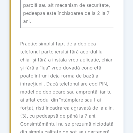
parolă sau alt mecanism de securitate,
pedeapsa este închisoarea de la 2 la 7
ani.
Practic: simplul fapt de a debloca
telefonul partenerului fără acordul lui —
chiar și fără a instala vreo aplicație, chiar
și fără a “lua” vreo dovadă concretă —
poate întruni deja forma de bază a
infracțiunii. Dacă telefonul are cod PIN,
model de deblocare sau amprentă, iar tu
ai aflat codul din întâmplare sau l-ai
forțat, riști încadrarea agravată de la alin.
(3), cu pedeapsă de până la 7 ani.
Consimțământul nu se prezumă niciodată
din simpla calitate de soț sau parteneră.