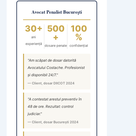
Avocat Penalist București
30+
500
100
+
%
ani
experiență
dosare penale
confidențial
"Am scăpat de dosar datorită
Avocatului Costache. Profesionist
și disponibil 24/7."
— Client, dosar DIICOT 2024
"A contestat arestul preventiv în
48 de ore. Rezultat: control
judiciar."
— Client, dosar București 2024