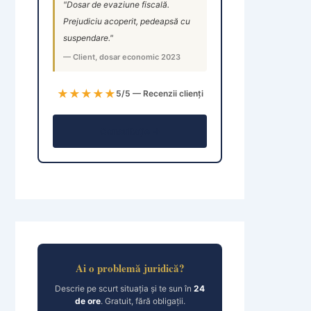
"Dosar de evaziune fiscală.
Prejudiciu acoperit, pedeapsă cu
suspendare."
— Client, dosar economic 2023
★★★★★
5/5 — Recenzii clienți
Consultație →
Ai o problemă juridică?
Descrie pe scurt situația și te sun în
24
de ore
. Gratuit, fără obligații.