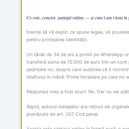
Ce este, concret, șantajul online — și cum l-am văzut în 
Înainte să vă explic ce spune legea, vă povest
pentru protejarea identității.
Un tânăr de 34 de ani a primit pe WhatsApp un 
transferă suma de 15.000 de euro într-un cont p
ședințele lor, despre care susținea că îl incrimi
telefonul în mână. Prima întrebare pe care mi-
Răspunsul meu a fost scurt: Nu. Dar nu vei plă
Rapid, autorul mesajelor era reținut de organele
prevăzute de art. 207 Cod penal.
Acesta este șantajul online în formă pură: o per