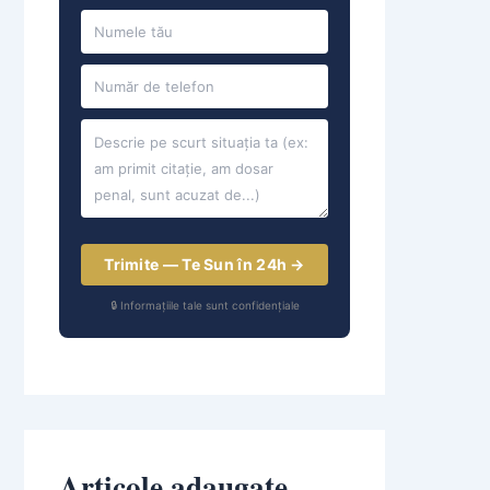
Trimite — Te Sun în 24h →
🔒 Informațiile tale sunt confidențiale
Articole adaugate