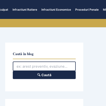
culpat
Infractiuni Rutiere
Infractiuni Economice
Proceduri Penale
Mi
Caută în blog
🔍 Caută