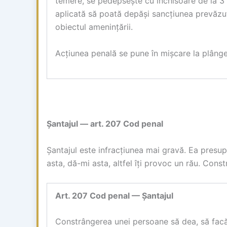
temere, se pedepsește cu închisoare de la 3 
aplicată să poată depăși sancțiunea prevăzut
obiectul amenințării.
Acțiunea penală se pune în mișcare la plâng
Șantajul — art. 207 Cod penal
Șantajul este infracțiunea mai gravă. Ea presup
asta, dă-mi asta, altfel îți provoc un rău. Con
Art. 207 Cod penal — Șantajul
Constrângerea unei persoane să dea, să facă