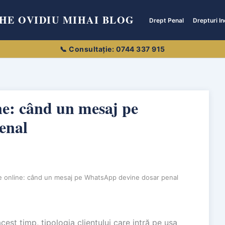
HE OVIDIU MIHAI BLOG
Drept Penal
Drepturi In
ne: când un mesaj pe
enal
re online: când un mesaj pe WhatsApp devine dosar penal
cest timp, tipologia clientului care intră pe ușa