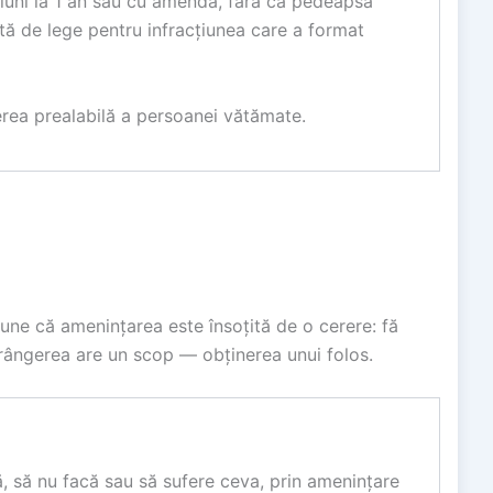
luni la 1 an sau cu amendă, fără ca pedeapsa
ă de lege pentru infracțiunea care a format
erea prealabilă a persoanei vătămate.
une că amenințarea este însoțită de o cerere: fă
strângerea are un scop — obținerea unui folos.
, să nu facă sau să sufere ceva, prin amenințare