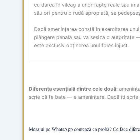
cu darea în vileag a unor fapte reale sau im
său ori pentru o rudă apropiată, se pedepseșt
Dacă amenințarea constă în exercitarea unu
plângere penală sau va sesiza o autoritate —
este exclusiv obținerea unui folos injust.
Diferența esențială dintre cele două:
amenința
scrie că te bate — e amenințare. Dacă îți scrie 
Mesajul pe WhatsApp contează ca probă? Ce face diferen