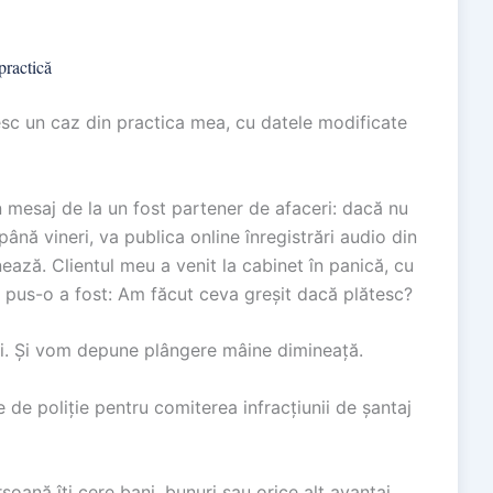
practică
esc un caz din practica mea, cu datele modificate
mesaj de la un fost partener de afaceri: dacă nu
ână vineri, va publica online înregistrări audio din
nează. Clientul meu a venit la cabinet în panică, cu
a pus-o a fost: Am făcut ceva greșit dacă plătesc?
ti. Și vom depune plângere mâine dimineață.
 de poliție pentru comiterea infracțiunii de șantaj
soană îți cere bani, bunuri sau orice alt avantaj,