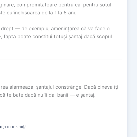
aginare, compromitatoare pentru ea, pentru soțul
e cu închisoarea de la 1 la 5 ani.
i drept — de exemplu, amenințarea că va face o
, fapta poate constitui totuși șantaj dacă scopul
rea alarmeaza, șantajul constrânge. Dacă cineva îți
că te bate dacă nu îi dai banii — e șantaj.
ța în instanță