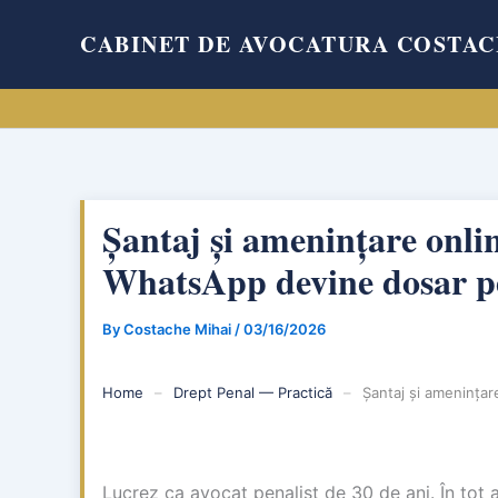
Skip
CABINET DE AVOCATURA COSTAC
to
content
Șantaj și amenințare onli
WhatsApp devine dosar p
By
Costache Mihai
/
03/16/2026
Home
–
Drept Penal — Practică
–
Șantaj și amenința
Lucrez ca avocat penalist de 30 de ani. În tot a