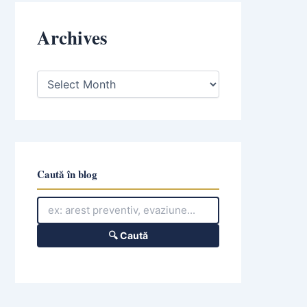
Archives
A
r
c
h
i
v
e
s
Caută în blog
🔍 Caută