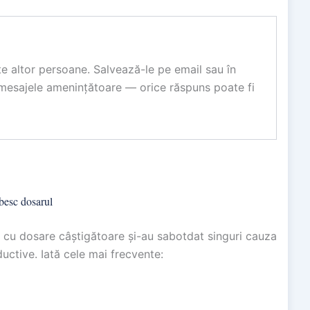
ite altor persoane. Salvează-le pe email sau în
 mesajele amenințătoare — orice răspuns poate fi
ăbesc dosarul
 cu dosare câștigătoare și-au sabotdat singuri cauza
uctive. Iată cele mai frecvente: