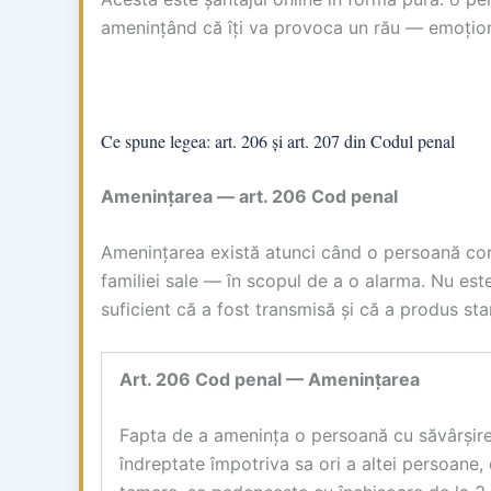
amenințând că îți va provoca un rău — emoțion
Ce spune legea: art. 206 și art. 207 din Codul penal
Amenințarea — art. 206 Cod penal
Amenințarea există atunci când o persoană com
familiei sale — în scopul de a o alarma. Nu est
suficient că a fost transmisă și că a produs st
Art. 206 Cod penal — Amenințarea
Fapta de a amenința o persoană cu săvârșirea
îndreptate împotriva sa ori a altei persoane,