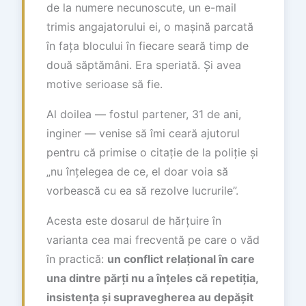
de la numere necunoscute, un e-mail
trimis angajatorului ei, o mașină parcată
în fața blocului în fiecare seară timp de
două săptămâni. Era speriată. Și avea
motive serioase să fie.
Al doilea — fostul partener, 31 de ani,
inginer — venise să îmi ceară ajutorul
pentru că primise o citație de la poliție și
„nu înțelegea de ce, el doar voia să
vorbească cu ea să rezolve lucrurile”.
Acesta este dosarul de hărțuire în
varianta cea mai frecventă pe care o văd
în practică:
un conflict relațional în care
una dintre părți nu a înțeles că repetiția,
insistența și supravegherea au depășit