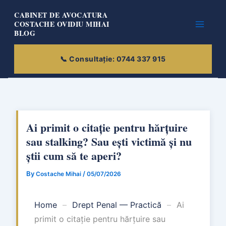
Skip
CABINET DE AVOCATURA
to
COSTACHE OVIDIU MIHAI
BLOG
content
Ai primit o citație pentru hărțuire
sau stalking? Sau ești victimă și nu
știi cum să te aperi?
By
/
Costache Mihai
05/07/2026
Home
–
Drept Penal — Practică
–
Ai
primit o citație pentru hărțuire sau