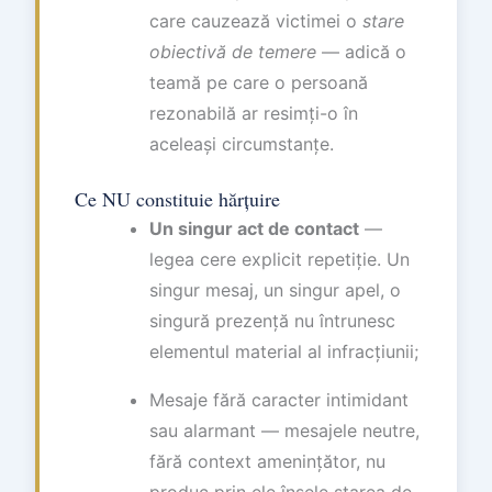
care cauzează victimei o
stare
obiectivă de temere
— adică o
teamă pe care o persoană
rezonabilă ar resimți-o în
aceleași circumstanțe.
Ce NU constituie hărțuire
Un singur act de contact
—
legea cere explicit repetiție. Un
singur mesaj, un singur apel, o
singură prezență nu întrunesc
elementul material al infracțiunii;
Mesaje fără caracter intimidant
sau alarmant — mesajele neutre,
fără context amenințător, nu
produc prin ele însele starea de