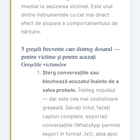
imediat la sesizarea victimei. Este unul
dintre instrumentele cu cel mai direct
efect de stopare a comportamentului de
hărțuire.
5 greșeli frecvente care distrug dosarul —
pentru victime și pentru acuzați
Greșelile victimelor
Șterg conversațiile sau
blochează acuzatul înainte de a
salva probele.
Înțeleg impulsul
— dar este cea mai costisitoare
greșeală. Salvați totul, faceți
capturi complete, exportați
conversațiile (WhatsApp permite
export în format .txt), abia apoi