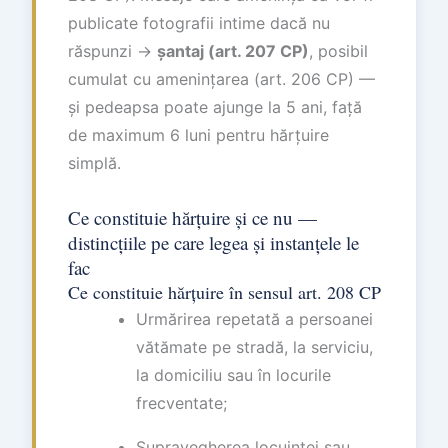
publicate fotografii intime dacă nu
răspunzi →
șantaj (art. 207 CP)
, posibil
cumulat cu amenințarea (art. 206 CP) —
și pedeapsa poate ajunge la 5 ani, față
de maximum 6 luni pentru hărțuire
simplă.
Ce constituie hărțuire și ce nu —
distincțiile pe care legea și instanțele le
fac
Ce constituie hărțuire în sensul art. 208 CP
Urmărirea repetată a persoanei
vătămate pe stradă, la serviciu,
la domiciliu sau în locurile
frecventate;
Supravegherea locuinței sau