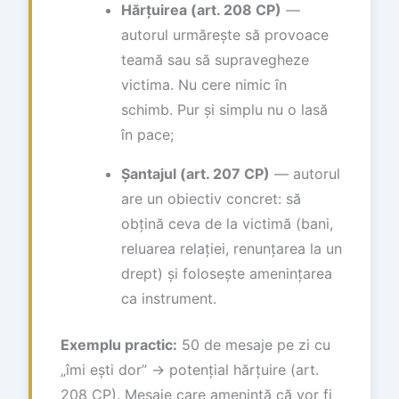
Hărțuirea (art. 208 CP)
—
autorul urmărește să provoace
teamă sau să supravegheze
victima. Nu cere nimic în
schimb. Pur și simplu nu o lasă
în pace;
Șantajul (art. 207 CP)
— autorul
are un obiectiv concret: să
obțină ceva de la victimă (bani,
reluarea relației, renunțarea la un
drept) și folosește amenințarea
ca instrument.
Exemplu practic:
50 de mesaje pe zi cu
„îmi ești dor” → potențial hărțuire (art.
208 CP). Mesaje care amenință că vor fi