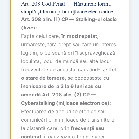
Art. 208 Cod Penal — Hărțuirea: forma
simplă și forma prin mijloace electronice
Art. 208 alin. (1) CP — Stalking-ul clasic
(fizic):
Fapta celui care,
în mod repetat
,
urmărește, fără drept sau fără un interes
legitim, o persoană ori îi supraveghează
locuința, locul de muncă sau alte locuri
frecventate de aceasta, cauzând-i astfel
o stare de temere
, se pedepsește cu
închisoare de la 3 la 6 luni sau cu
amendă
.
Art. 208 alin. (2) CP —
Cyberstalking (mijloace electronice):
Efectuarea de apeluri telefonice sau
comunicări prin mijloace de transmitere
la distanță care, prin
frecvență sau
conținut
, îi cauzează o temere unei