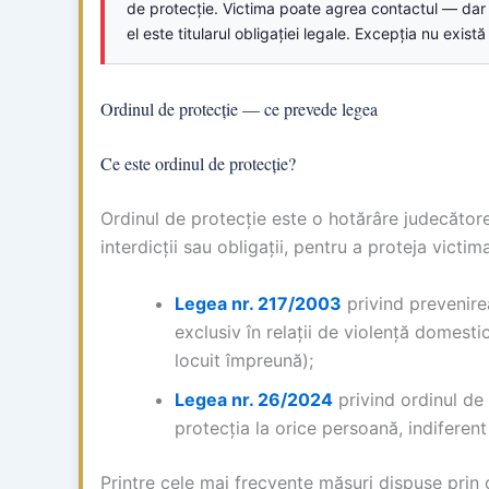
de protecție. Victima poate agrea contactul — da
el este titularul obligației legale. Excepția nu există
Ordinul de protecție — ce prevede legea
Ce este ordinul de protecție?
Ordinul de protecție este o hotărâre judecător
interdicții sau obligații, pentru a proteja victim
Legea nr. 217/2003
privind prevenire
exclusiv în relații de violență domest
locuit împreună);
Legea nr. 26/2024
privind ordinul de
protecția la orice persoană, indiferent
Printre cele mai frecvente măsuri dispuse prin 