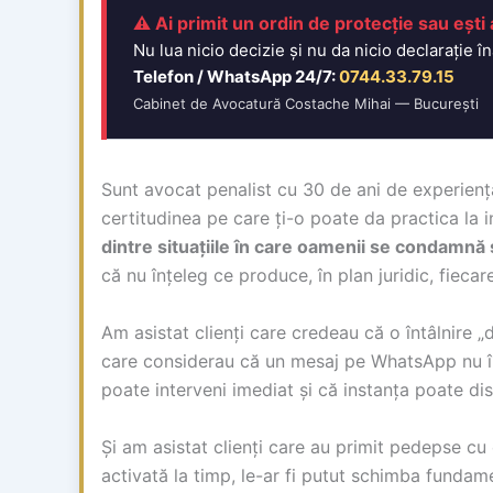
⚠ Ai primit un ordin de protecție sau ești 
Nu lua nicio decizie și nu da nicio declarație î
Telefon / WhatsApp 24/7:
0744.33.79.15
Cabinet de Avocatură Costache Mihai — București
Sunt avocat penalist cu 30 de ani de experiență
certitudinea pe care ți-o poate da practica la 
dintre situațiile în care oamenii se condamnă 
că nu înțeleg ce produce, în plan juridic, fiecare
Am asistat clienți care credeau că o întâlnire „
care considerau că un mesaj pe WhatsApp nu îns
poate interveni imediat și că instanța poate di
Și am asistat clienți care au primit pedepse 
activată la timp, le-ar fi putut schimba fundame