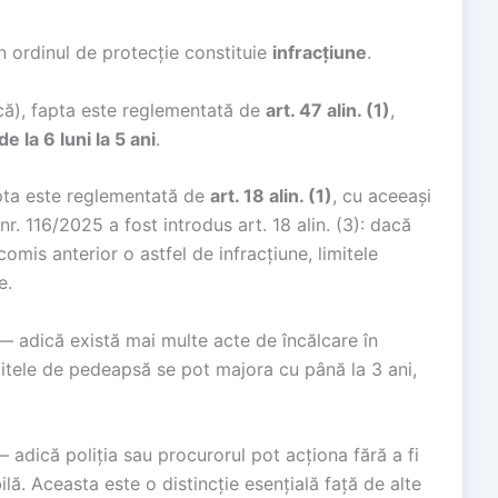
in ordinul de protecție constituie
infracțiune
.
ică), fapta este reglementată de
art. 47 alin. (1)
,
e la 6 luni la 5 ani
.
apta este reglementată de
art. 18 alin. (1)
, cu aceeași
 nr. 116/2025 a fost introdus art. 18 alin. (3): dacă
mis anterior o astfel de infracțiune, limitele
e.
— adică există mai multe acte de încălcare în
imitele de pedeapsă se pot majora cu până la 3 ani,
 adică poliția sau procurorul pot acționa fără a fi
ă. Aceasta este o distincție esențială față de alte