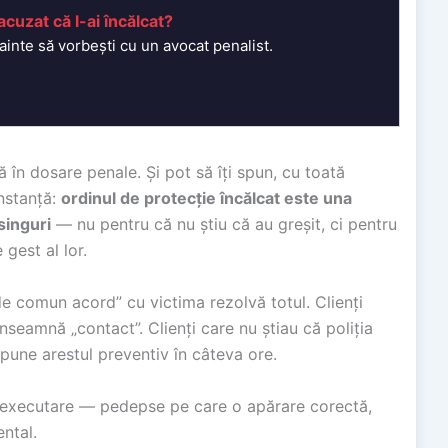
acuzat că l-ai încălcat?
nainte să vorbești cu un avocat penalist.
 în dosare penale. Și pot să îți spun, cu toată
instanță:
ordinul de protecție încălcat este una
singuri
— nu pentru că nu știu că au greșit, ci pentru
 gest al lor.
de comun acord” cu victima rezolvă totul. Clienți
eamnă „contact”. Clienți care nu știau că poliția
spune arestul preventiv în câteva ore.
cu executare — pedepse pe care o apărare corectă,
ntal.