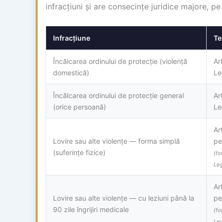
infracțiuni și are consecințe juridice majore, pe
Infracțiune
Te
Încălcarea ordinului de protecție (violență
Art
domestică)
Le
Încălcarea ordinului de protecție general
Art
(orice persoană)
Le
Ar
Lovire sau alte violențe — forma simplă
pe
(suferințe fizice)
(fo
Le
Ar
Lovire sau alte violențe — cu leziuni până la
pe
90 zile îngrijiri medicale
(fo
Le