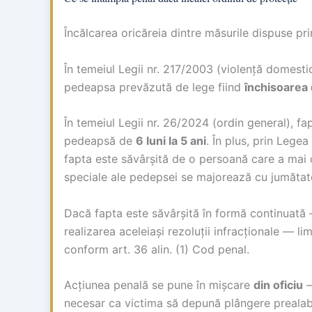
Încălcarea oricăreia dintre măsurile dispuse pr
În temeiul Legii nr. 217/2003 (violență domest
pedeapsa prevăzută de lege fiind
închisoarea d
În temeiul Legii nr. 26/2024 (ordin general), f
pedeapsă de
6 luni la 5 ani
. În plus, prin Legea
fapta este săvârșită de o persoană care a mai co
speciale ale pedepsei se majorează cu jumătat
Dacă fapta este săvârșită în formă continuată 
realizarea aceleiași rezoluții infracționale — l
conform art. 36 alin. (1) Cod penal.
Acțiunea penală se pune în mișcare
din oficiu
—
necesar ca victima să depună plângere prealabil