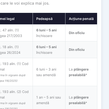
 care le voi explica mai jos.
mei legal
Pedeapsă
Acțiune penală
. 47 alin. (1)
6 luni – 5 ani
Din oficiu
gea 217/2003
închisoare
. 18 alin. (1)
6 luni – 5 ani
Din oficiu
gea 26/2024
închisoare
t. 193 alin. (1) Cod
nal
6 luni – 3 ani
La
plângere
sau amendă
prealabilă
*
rma în vigoare după
gea 116/2025)
t. 193 alin. (2) Cod
nal
1 an – 5 ani sau
La
plângere
amendă
prealabilă
*
rma în vigoare după
gea 116/2025)