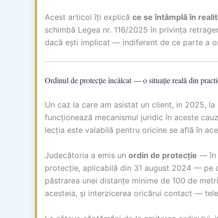
Acest articol îți explică
ce se întâmplă în reali
schimbă Legea nr. 116/2025 în privința retrageri
dacă ești implicat — indiferent de ce parte a ord
Ordinul de protecție încălcat — o situație reală din pract
Un caz la care am asistat un client, in 2025, la 
funcționează mecanismul juridic în aceste cauz
lecția este valabilă pentru oricine se află în ace
Judecătoria a emis un
ordin de protecție
— în 
protecție, aplicabilă din 31 august 2024 — pe o 
păstrarea unei distanțe minime de 100 de metri
acesteia, și interzicerea oricărui contact — tel