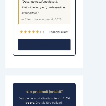
"Dosar de evaziune fiscală.
Prejudiciu acoperit, pedeapsă cu
suspendare."
— Client, dosar economic 2023
★★★★★
5/5 — Recenzii clienți
Consultație →
Ai o problemă juridică?
Descrie pe scurt situația și te sun în
24
de ore
. Gratuit, fără obligații.