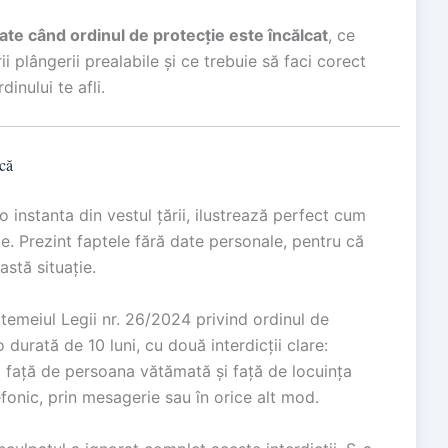
tate când ordinul de protecție este încălcat
, ce
i plângerii prealabile și ce trebuie să faci corect
inului te afli.
ică
o instanta din vestul țării, ilustrează perfect cum
e. Prezint faptele fără date personale, pentru că
astă situație.
temeiul Legii nr. 26/2024 privind ordinul de
durată de 10 luni, cu două interdicții clare:
 față de persoana vătămată și față de locuința
efonic, prin mesagerie sau în orice alt mod.