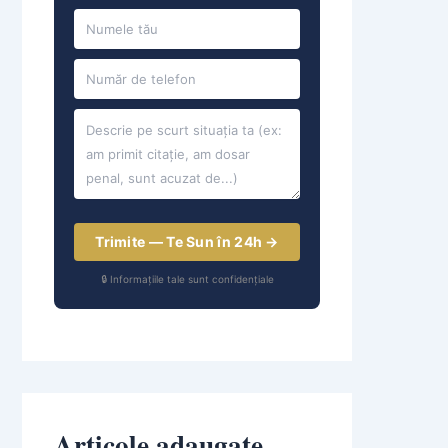
Trimite — Te Sun în 24h →
🔒 Informațiile tale sunt confidențiale
Articole adaugate