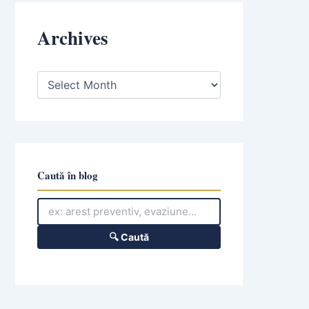
Archives
A
r
c
h
i
v
e
s
Caută în blog
🔍 Caută