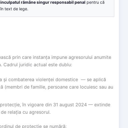
r
inculpatul rămâne singur responsabil penal
pentru că
 în text de lege.
ească prin care instanța impune agresorului anumite
a. Cadrul juridic actual este dublu:
a și combaterea violenței domestice — se aplică
ică (membri de familie, persoane care locuiesc sau au
 protecție, în vigoare din 31 august 2024 — extinde
 de relația cu agresorul.
ordinul de protecție se numără: