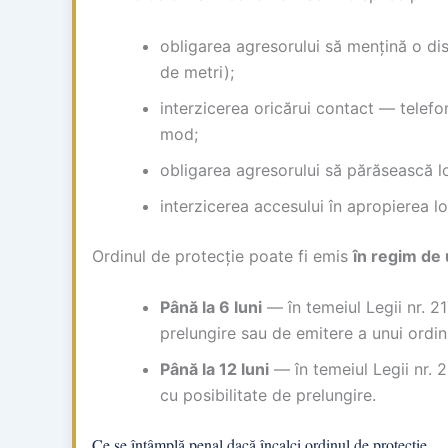
obligarea agresorului să mențină o di
de metri);
interzicerea oricărui contact — telefon
mod;
obligarea agresorului să părăsească 
interzicerea accesului în apropierea lo
Ordinul de protecție poate fi emis
în regim de
Până la 6 luni
— în temeiul Legii nr. 2
prelungire sau de emitere a unui ordin
Până la 12 luni
— în temeiul Legii nr. 
cu posibilitate de prelungire.
Ce se întâmplă penal dacă încalci ordinul de protecție