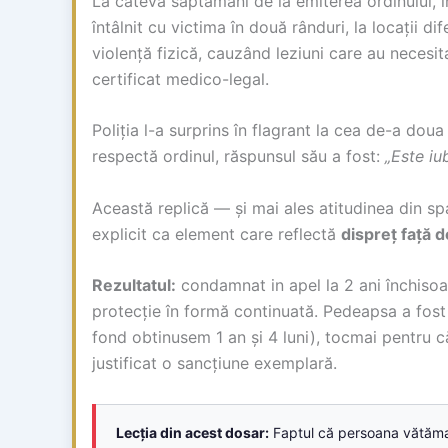
La câteva săptămâni de la emiterea ordinului, i
întâlnit cu victima în două rânduri, la locații dif
violență fizică, cauzând leziuni care au necesita
certificat medico-legal.
Poliția l-a surprins în flagrant la cea de-a doua
respectă ordinul, răspunsul său a fost:
„Este iu
Această replică — și mai ales atitudinea din sp
explicit ca element care reflectă
dispreț față d
Rezultatul:
condamnat in apel la 2 ani închisoa
protecție în formă continuată. Pedeapsa a fost 
fond obtinusem 1 an și 4 luni), tocmai pentru c
justificat o sancțiune exemplară.
Lecția din acest dosar:
Faptul că persoana vătăm