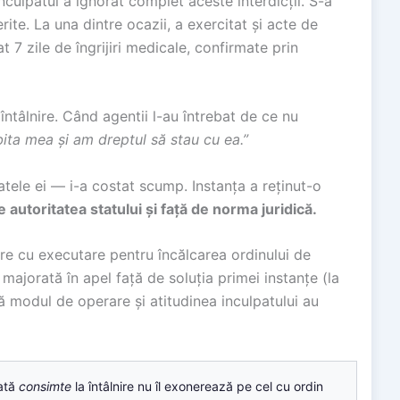
nculpatul a ignorat complet aceste interdicții. S-a
erite. La una dintre ocazii, a exercitat și acte de
t 7 zile de îngrijiri medicale, confirmate prin
 întâlnire. Când agentii l-au întrebat de ce nu
bita mea și am dreptul să stau cu ea.”
atele ei — i-a costat scump. Instanța a reținut-o
e autoritatea statului și față de norma juridică.
re cu executare pentru încălcarea ordinului de
majorată în apel față de soluția primei instanțe (la
ă modul de operare și atitudinea inculpatului au
ată
consimte
la întâlnire nu îl exonerează pe cel cu ordin