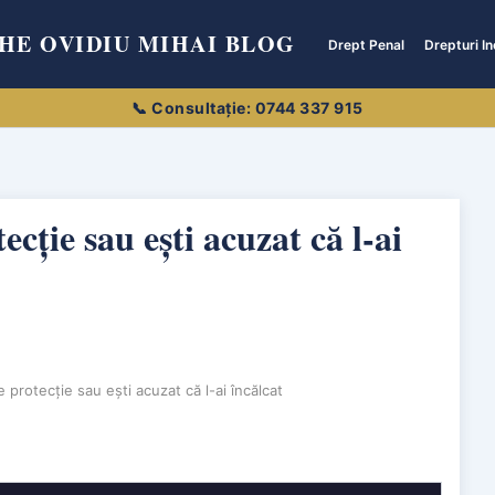
HE OVIDIU MIHAI BLOG
Drept Penal
Drepturi In
cție sau ești acuzat că l-ai
e protecție sau ești acuzat că l-ai încălcat