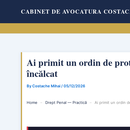
Skip
CABINET DE AVOCATURA COSTAC
to
content
Ai primit un ordin de prote
încălcat
By
Costache Mihai
/
05/12/2026
Home
–
Drept Penal — Practică
–
Ai primit un ordin d