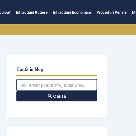
culpat
Infractiuni Rutiere
Infractiuni Economice
Proceduri Penale
Mi
Caută în blog
🔍 Caută