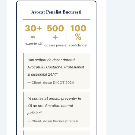
Avocat Penalist București
30+
500
100
+
%
ani
experiență
dosare penale
confidențial
"Am scăpat de dosar datorită
Avocatului Costache. Profesionist
și disponibil 24/7."
— Client, dosar DIICOT 2024
"A contestat arestul preventiv în
48 de ore. Rezultat: control
judiciar."
— Client, dosar București 2024