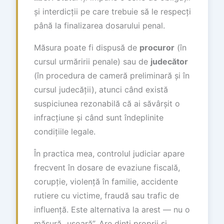
și interdicții pe care trebuie să le respecți
până la finalizarea dosarului penal.
Măsura poate fi dispusă de
procuror
(în
cursul urmăririi penale) sau de
judecător
(în procedura de cameră preliminară și în
cursul judecății), atunci când există
suspiciunea rezonabilă că ai săvârșit o
infracțiune și când sunt îndeplinite
condițiile legale.
În practica mea, controlul judiciar apare
frecvent în dosare de evaziune fiscală,
corupție, violență în familie, accidente
rutiere cu victime, fraudă sau trafic de
influență. Este alternativa la arest — nu o
măsură „ușoară”. Are dinți proprii și