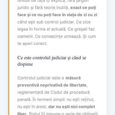
Ghidul de față îți explică, fără jargon
juridic și fără teorie inutilă,
exact ce poți
face și ce nu poți face în viața de zi cu zi
când ești sub control judiciar. Ce zice
legea în forma ei actuală. Ce greșeli fac
oamenii. Ce consecințe urmează. Și cum
te aperi corect.
Ce este controlul judiciar și când se
dispune
Controlul judiciar este o
măsură
preventivă neprivativă de libertate
,
reglementată de Codul de procedură
penală. În termeni simpli: nu ești reținut,
nu ești în arest,
dar nu ești nici complet
liber
. Statul îți impune o serie de obligații