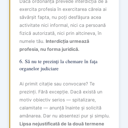
Dacă ordonanța prevede interdicția de a
exercita profesia în exercitarea căreia ai
săvârșit fapta, nu poți desfășura acea
activitate nici informal, nici ca persoană
fizică autorizată, nici prin altcineva, în
numele tău.
Interdicția urmează
profesia, nu forma juridică.
6. Să nu te prezinți la chemare în fața
organelor judiciare
Ai primit citație sau convocare? Te
prezinți. Fără excepție. Dacă există un
motiv obiectiv serios — spitalizare,
calamitate — anunță înainte și solicită
amânarea. Dar nu absentezi pur și simplu.
Lipsa nejustificată de la două termene