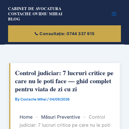
Skip
CABINET DE AVOCATURA
to
COSTACHE OVIDIU MIHAI
BLOG
content
Control judiciar: 7 lucruri critice pe
care nu le poti face — ghid complet
pentru viata de zi cu zi
By
/
Costache Mihai
04/09/2026
Home
–
Măsuri Preventive
–
Control
judiciar: 7 lucruri critice pe care nu le poti