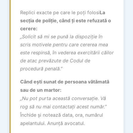
Replici exacte pe care le poți folosi
La
secția de poliție, când ți este refuzată o
cerere:
„Solicit să mi se pună la dispoziție în
scris motivele pentru care cererea mea
este respinsă, în vederea exercitării căilor
de atac prevăzute de Codul de
procedură penală.”
Când ești sunat de persoana vătămată
sau de un martor:
„Nu pot purta această conversație. Vă
rog să nu mai contactați acest număr.”
Închide și notează data, ora, numărul
apelantului. Anunță avocatul.