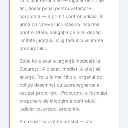
Un client de-al meu — inginer de 41 de
ani, dosar penal pentru vătămare
corporală — a primit control judiciar în
urmă cu câteva luni. Măsura includea,
printre altele, obligația de a nu depăși
limitele județului Cluj fără încuviințarea
procurorului.
Soția lui a avut o urgență medicală la
București. A plecat imediat. A uitat să
anunțe. Trei zile mai târziu, organul de
poliție desemnat cu supravegherea a
sesizat procurorul. Procurorul a formulat
propunere de înlocuire a controlului
judiciar cu arestul preventiv.
Am reușit să evităm arestul — am