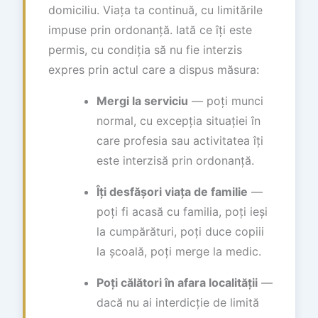
domiciliu. Viața ta continuă, cu limitările
impuse prin ordonanță. Iată ce îți este
permis, cu condiția să nu fie interzis
expres prin actul care a dispus măsura:
Mergi la serviciu
— poți munci
normal, cu excepția situației în
care profesia sau activitatea îți
este interzisă prin ordonanță.
Îți desfășori viața de familie
—
poți fi acasă cu familia, poți ieși
la cumpărături, poți duce copiii
la școală, poți merge la medic.
Poți călători în afara localității
—
dacă nu ai interdicție de limită