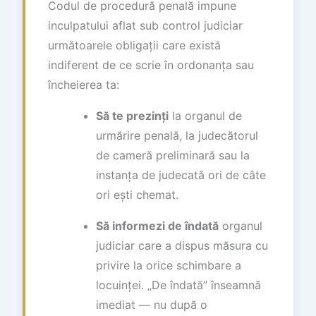
Codul de procedură penală impune
inculpatului aflat sub control judiciar
următoarele obligații care există
indiferent de ce scrie în ordonanța sau
încheierea ta:
Să te prezinți
la organul de
urmărire penală, la judecătorul
de cameră preliminară sau la
instanța de judecată ori de câte
ori ești chemat.
Să informezi de îndată
organul
judiciar care a dispus măsura cu
privire la orice schimbare a
locuinței. „De îndată” înseamnă
imediat — nu după o