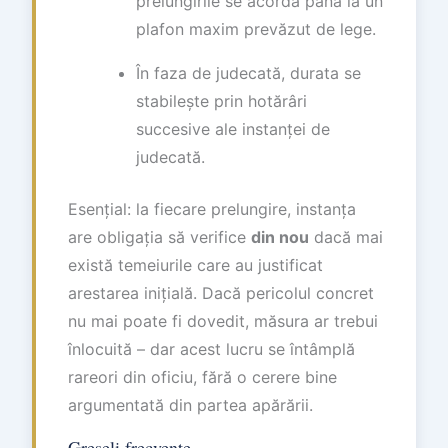
prelungirile se acordă până la un
plafon maxim prevăzut de lege.
În faza de judecată, durata se
stabilește prin hotărâri
succesive ale instanței de
judecată.
Esențial: la fiecare prelungire, instanța
are obligația să verifice
din nou
dacă mai
există temeiurile care au justificat
arestarea inițială. Dacă pericolul concret
nu mai poate fi dovedit, măsura ar trebui
înlocuită – dar acest lucru se întâmplă
rareori din oficiu, fără o cerere bine
argumentată din partea apărării.
Greșeli frecvente