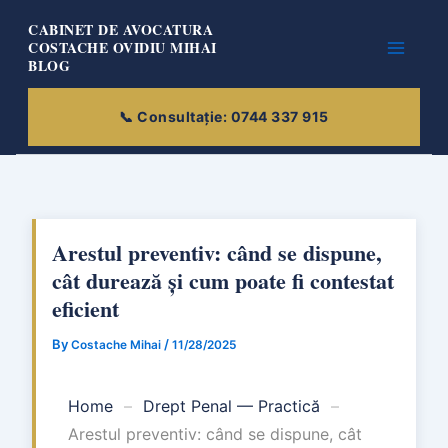
Skip
CABINET DE AVOCATURA
to
COSTACHE OVIDIU MIHAI
BLOG
content
Arestul preventiv: când se dispune,
cât durează și cum poate fi contestat
eficient
By
/
Costache Mihai
11/28/2025
Home
–
Drept Penal — Practică
–
Arestul preventiv: când se dispune, cât