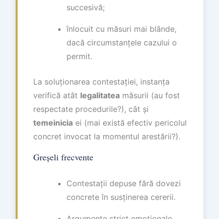
succesivă;
înlocuit cu măsuri mai blânde,
dacă circumstanțele cazului o
permit.
La soluționarea contestației, instanța
verifică atât
legalitatea
măsurii (au fost
respectate procedurile?), cât și
temeinicia
ei (mai există efectiv pericolul
concret invocat la momentul arestării?).
Greșeli frecvente
Contestații depuse fără dovezi
concrete în susținerea cererii.
Argumente strict emoționale,