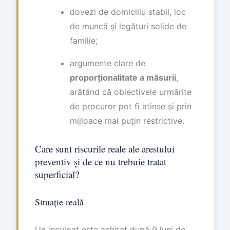
dovezi de domiciliu stabil, loc
de muncă și legături solide de
familie;
argumente clare de
proporționalitate a măsurii
,
arătând că obiectivele urmărite
de procuror pot fi atinse și prin
mijloace mai puțin restrictive.
Care sunt riscurile reale ale arestului
preventiv și de ce nu trebuie tratat
superficial?
Situație reală
Un inculpat este achitat după 9 luni de