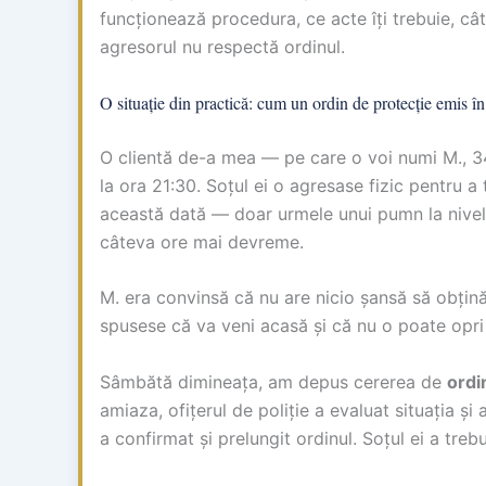
funcționează procedura, ce acte îți trebuie, cât
agresorul nu respectă ordinul.
O situație din practică: cum un ordin de protecție emis în
O clientă de-a mea — pe care o voi numi M., 34
la ora 21:30. Soțul ei o agresase fizic pentru a 
această dată — doar urmele unui pumn la nivelul
câteva ore mai devreme.
M. era convinsă că nu are nicio șansă să obțină 
spusese că va veni acasă și că nu o poate opri
Sâmbătă dimineața, am depus cererea de
ordi
amiaza, ofițerul de poliție a evaluat situația și
a confirmat și prelungit ordinul. Soțul ei a tre