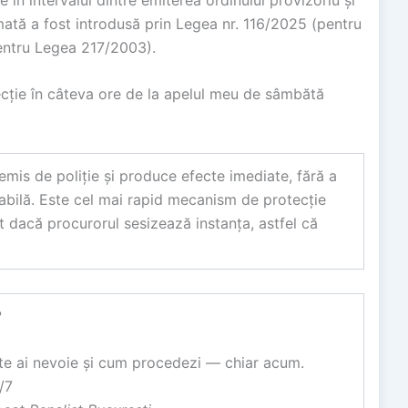
mată a fost introdusă prin Legea nr. 116/2025 (pentru
entru Legea 217/2003).
ecție în câteva ore de la apelul meu de sâmbătă
emis de poliție și produce efecte imediate, fără a
abilă. Este cel mai rapid mecanism de protecție
t dacă procurorul sesizează instanța, astfel că
?
acte ai nevoie și cum procedezi — chiar acum.
/7