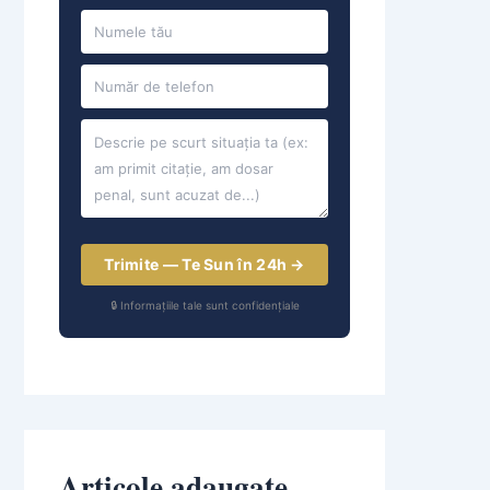
Trimite — Te Sun în 24h →
🔒 Informațiile tale sunt confidențiale
Articole adaugate