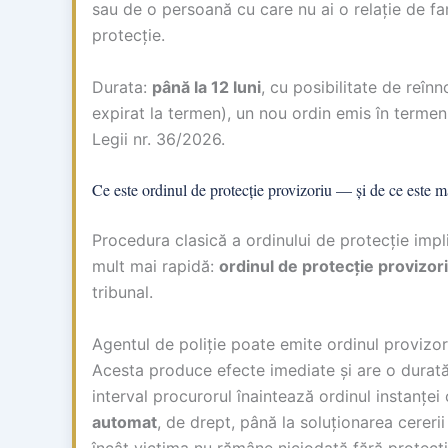
sau de o persoană cu care nu ai o relație de fa
protecție.
Durata:
până la 12 luni
, cu posibilitate de reînn
expirat la termen), un nou ordin emis în terme
Legii nr. 36/2026.
Ce este ordinul de protecție provizoriu — și de ce este m
Procedura clasică a ordinului de protecție impl
mult mai rapidă:
ordinul de protecție provizor
tribunal.
Agentul de poliție poate emite ordinul provizoriu
Acesta produce efecte imediate și are o durată
interval procurorul înaintează ordinul instanței
automat
, de drept, până la soluționarea cereri
încât victima nu rămâne niciodată fără protecție