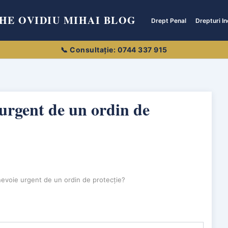
HE OVIDIU MIHAI BLOG
Drept Penal
Drepturi In
e urgent de un ordin de
i nevoie urgent de un ordin de protecție?