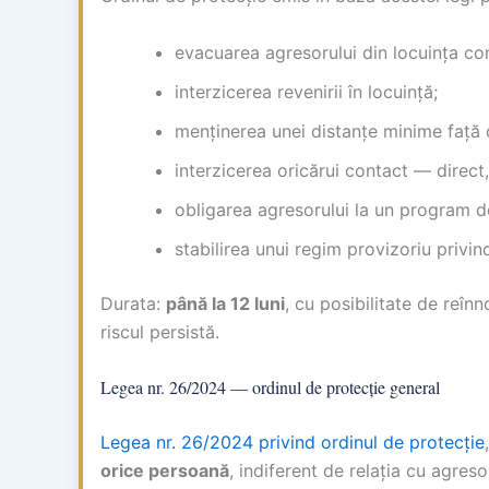
evacuarea agresorului din locuința com
interzicerea revenirii în locuință;
menținerea unei distanțe minime față d
interzicerea oricărui contact — direct,
obligarea agresorului la un program d
stabilirea unui regim provizoriu privind
Durata:
până la 12 luni
, cu posibilitate de reîn
riscul persistă.
Legea nr. 26/2024 — ordinul de protecție general
Legea nr. 26/2024 privind ordinul de protecție
orice persoană
, indiferent de relația cu agres