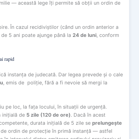
milie — această lege îți permite să obții un ordin de
oire. În cazul recidiviștilor (când un ordin anterior a
n de 5 ani poate ajunge până la
24 de luni
, conform
ai rapid
ică instanța de judecată. Dar legea prevede și o cale
iu
, emis de poliție, fără a fi nevoie să mergi la
 pe loc, la fața locului, în situații de urgență.
 inițială de
5 zile (120 de ore)
. Dacă în acest
 competente, durata inițială de 5 zile se
prelungește
i de ordin de protecție în primă instanță — astfel
 în intervalul dintre emiterea ordinului provizoriu și