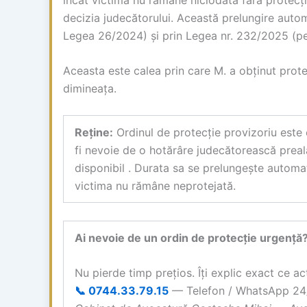
decizia judecătorului. Această prelungire auto
Legea 26/2024) și prin Legea nr. 232/2025 (p
Aceasta este calea prin care M. a obținut prot
dimineața.
Reține:
Ordinul de protecție provizoriu este 
fi nevoie de o hotărâre judecătorească preal
disponibil . Durata sa se prelungește automa
victima nu rămâne neprotejată.
Ai nevoie de un ordin de protecție urgență
Nu pierde timp prețios. Îți explic exact ce 
📞 0744.33.79.15
— Telefon / WhatsApp 24