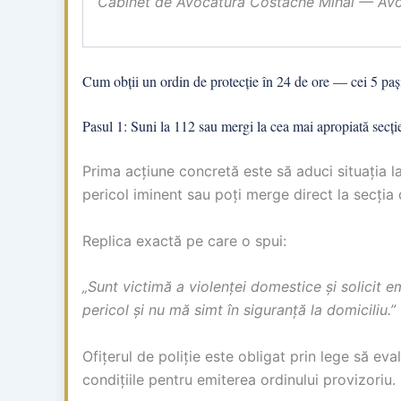
Cabinet de Avocatură Costache Mihai — Avoc
Cum obții un ordin de protecție în 24 de ore — cei 5 paș
Pasul 1: Suni la 112 sau mergi la cea mai apropiată secție
Prima acțiune concretă este să aduci situația la
pericol iminent sau poți merge direct la secția d
Replica exactă pe care o spui:
„Sunt victimă a violenței domestice și solicit e
pericol și nu mă simt în siguranță la domiciliu.”
Ofițerul de poliție este obligat prin lege să eva
condițiile pentru emiterea ordinului provizoriu.