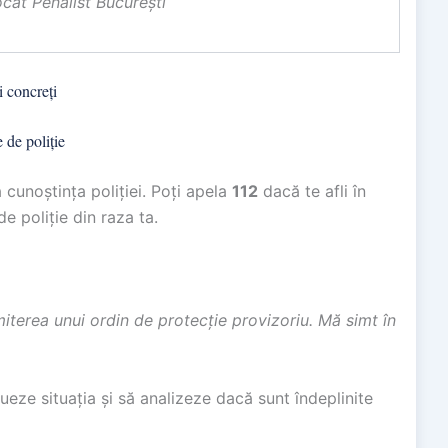
at Penalist București
i concreți
 de poliție
 cunoștința poliției. Poți apela
112
dacă te afli în
e poliție din raza ta.
miterea unui ordin de protecție provizoriu. Mă simt în
lueze situația și să analizeze dacă sunt îndeplinite