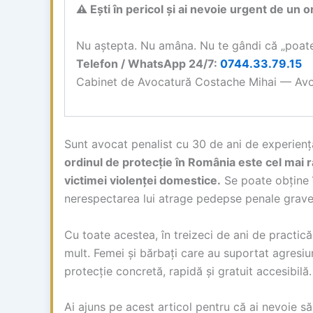
⚠ Ești în pericol și ai nevoie urgent de un 
Nu aștepta. Nu amâna. Nu te gândi că „poate
Telefon / WhatsApp 24/7:
0744.33.79.15
Cabinet de Avocatură Costache Mihai — Avoc
Sunt avocat penalist cu 30 de ani de experiență 
ordinul de protecție în România este cel mai ra
victimei violenței domestice.
Se poate obține î
nerespectarea lui atrage pedepse penale grave
Cu toate acestea, în treizeci de ani de practic
mult. Femei și bărbați care au suportat agresiu
protecție concretă, rapidă și gratuit accesibilă
Ai ajuns pe acest articol pentru că ai nevoie să