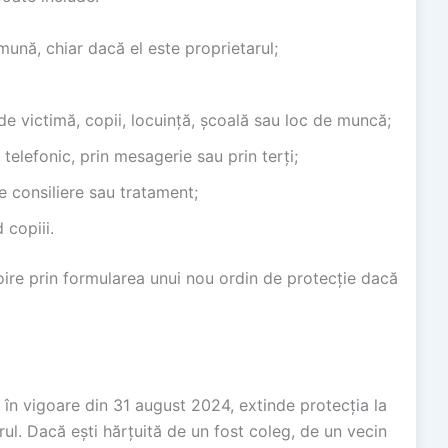
ună, chiar dacă el este proprietarul;
e victimă, copii, locuință, școală sau loc de muncă;
 telefonic, prin mesagerie sau prin terți;
e consiliere sau tratament;
 copiii.
noire prin formularea unui nou ordin de protecție dacă
, în vigoare din 31 august 2024, extinde protecția la
orul. Dacă ești hărțuită de un fost coleg, de un vecin