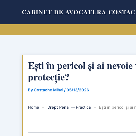
Skip
CABINET DE AVOCATURA COSTAC
to
content
Ești în pericol și ai nevoi
protecție?
By
Costache Mihai
/
05/13/2026
Home
–
Drept Penal — Practică
–
Ești în pericol și a