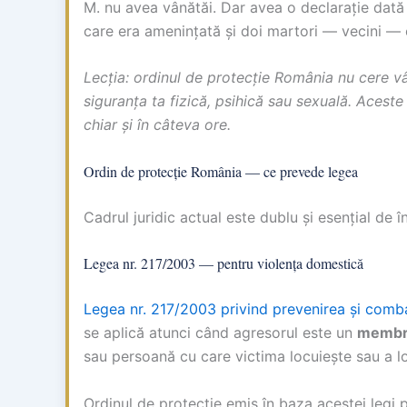
M. nu avea vânătăi. Dar avea o declarație dată l
care era amenințată și doi martori — vecini — c
Lecția: ordinul de protecție România nu cere vâ
siguranța ta fizică, psihică sau sexuală. Aceste
chiar și în câteva ore.
Ordin de protecție România — ce prevede legea
Cadrul juridic actual este dublu și esențial de 
Legea nr. 217/2003 — pentru violența domestică
Legea nr. 217/2003 privind prevenirea și comb
se aplică atunci când agresorul este un
membru
sau persoană cu care victima locuiește sau a lo
Ordinul de protecție emis în baza acestei legi 