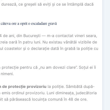
 durează, ce greșeli să eviți și ce se întâmplă dacă
 câteva ore a oprit o escaladare gravă
 de ani, din București — m-a contactat vineri seara,
treia oară în patru luni. Nu existau vânătăi vizibile de
 coastelor și o declarație dată în grabă la poliție cu
protecție pentru că „nu am dovezi clare”. Soțul ei îi
 nimeni.
n de protecție provizoriu
la poliție. Sâmbătă după-
 a emis ordinul provizoriu. Luni dimineața, judecătoria
buit să părăsească locuința comună în 48 de ore.