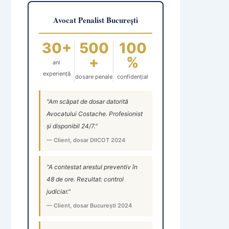
Avocat Penalist București
30+
500
100
+
%
ani
experiență
dosare penale
confidențial
"Am scăpat de dosar datorită
Avocatului Costache. Profesionist
și disponibil 24/7."
— Client, dosar DIICOT 2024
"A contestat arestul preventiv în
48 de ore. Rezultat: control
judiciar."
— Client, dosar București 2024