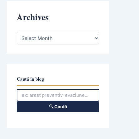
Archives
A
r
c
h
i
v
e
s
Caută în blog
🔍 Caută