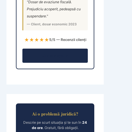
"Dosar de evaziune fiscală.
Prejudiciu acoperit, pedeapsă cu
suspendare."
— Client, dosar economic 2023
★★★★★
5/5 — Recenzii clienți
Consultație →
Ai o problemă juridică?
Descrie pe scurt situația și te sun în
24
de ore
. Gratuit, fără obligații.