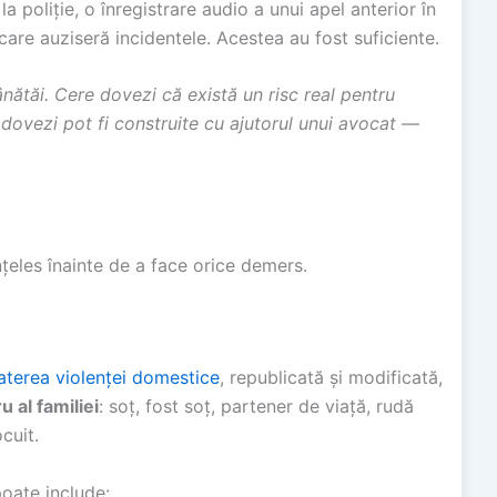
a poliție, o înregistrare audio a unui apel anterior în
are auziseră incidentele. Acestea au fost suficiente.
nătăi. Cere dovezi că există un risc real pentru
 dovezi pot fi construite cu ajutorul unui avocat —
înțeles înainte de a face orice demers.
aterea violenței domestice
, republicată și modificată,
 al familiei
: soț, fost soț, partener de viață, rudă
cuit.
poate include: