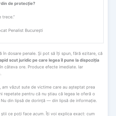
ordin de protecție?
 trece.”
at Penalist București
în dosare penale. Și pot să îți spun, fără ezitare, că
pid scut juridic pe care legea îl pune la dispoziția
n câteva ore. Produce efecte imediate. Iar
.
ă, am văzut sute de victime care au așteptat prea
ni repetate pentru că nu știau că legea le oferă o
. Nu din lipsă de dorință — din lipsă de informație.
 știi ce poți face
acum
. Îți voi explica exact: cum