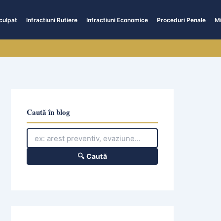
culpat
Infractiuni Rutiere
Infractiuni Economice
Proceduri Penale
Mi
Caută în blog
🔍 Caută