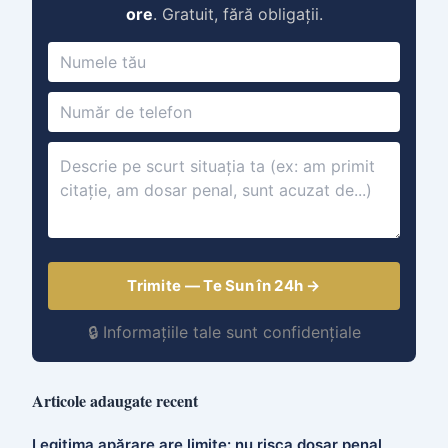
ore
. Gratuit, fără obligații.
Trimite — Te Sun în 24h →
🔒 Informațiile tale sunt confidențiale
Articole adaugate recent
Legitima apărare are limite: nu risca dosar penal