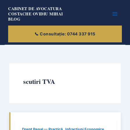
Skip
CABINET DE AVOCATURA
to
COSTACHE OVIDIU MIHAI
BLOG
content
scutiri TVA
,
Drept Penal — Practică
Infracțiuni Economice