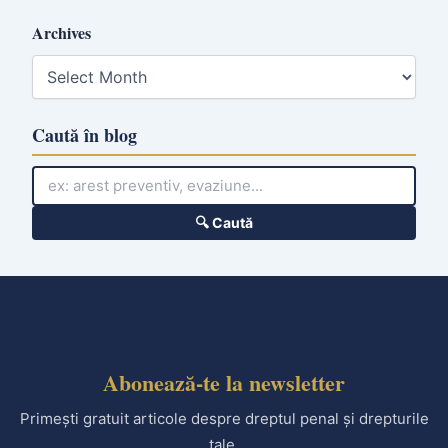
Archives
A
r
c
h
Caută în blog
i
v
e
s
🔍 Caută
Abonează-te la newsletter
Primești gratuit articole despre dreptul penal și drepturile
tale.