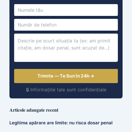
Trimite — Te Sun în 24h →
🔒 Informațiile tale sunt confidențiale
Articole adaugate recent
Legitima apărare are limite: nu risca dosar penal