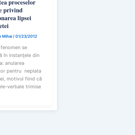
tea proceselor
e privind
onarea lipsei
etei
 Mihai
/
01/23/2012
 fenomen se
 în instanţele din
: anularea
or pentru neplata
ei, motivul fiind că
le-verbale trimise