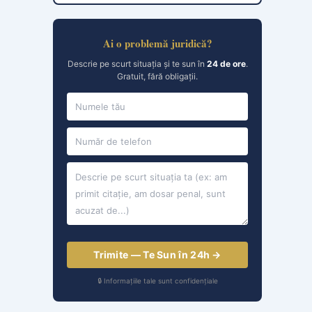
Ai o problemă juridică?
Descrie pe scurt situația și te sun în
24 de ore
.
Gratuit, fără obligații.
Trimite — Te Sun în 24h →
🔒 Informațiile tale sunt confidențiale