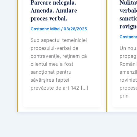
Parcare nelegala.
Nulita
Amenda. Anulare
verbal
proces verbal.
sancti
rovign
Costache Mihai
/
03/26/2025
Costache
Sub aspectul temeiniciei
procesului-verbal de
Un nou
contravenţie, reţinem că
propagă
clientul meu a fost
România
sancţionat pentru
amenzil
săvârşirea faptei
roviniet
prevăzute de art 142 […]
procese
prin