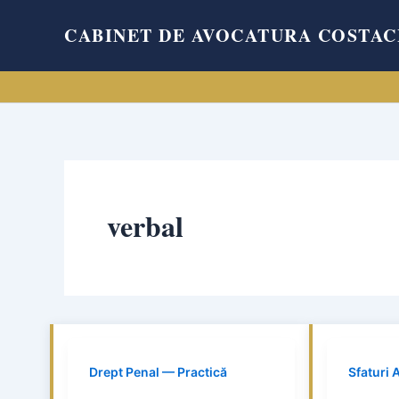
Skip
CABINET DE AVOCATURA COSTAC
to
content
verbal
Drept Penal — Practică
Sfaturi 