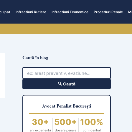
culpat
Infractiuni Rutiere
Infractiuni Economice
Proceduri Penale
Mi
Caută în blog
🔍 Caută
Avocat Penalist București
30+
500+
100%
ani experiență
dosare penale
confidențial