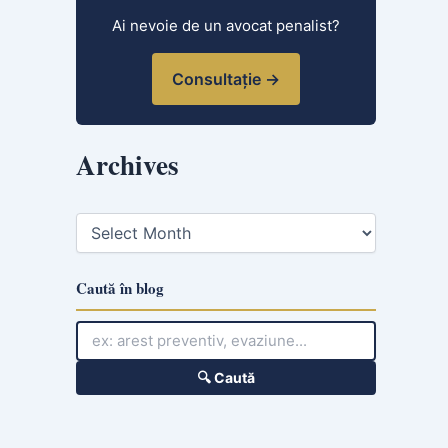
Ai nevoie de un avocat penalist?
Consultație →
Archives
A
r
c
h
Caută în blog
i
v
e
s
🔍 Caută