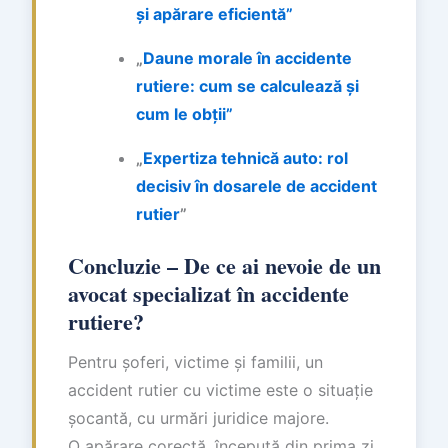
și apărare eficientă”
„
Daune morale în accidente
rutiere: cum se calculează și
cum le obții”
„
Expertiza tehnică auto: rol
decisiv în dosarele de accident
rutier
”
Concluzie – De ce ai nevoie de un
avocat specializat în accidente
rutiere?
Pentru șoferi, victime și familii, un
accident rutier cu victime este o situație
șocantă, cu urmări juridice majore.
O apărare corectă, începută din prima zi,