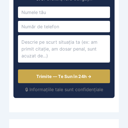
Trimite — Te Sun în 24h →
🔒 Informațiile tale sunt confidențiale