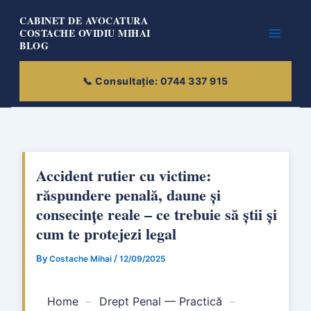
Skip
CABINET DE AVOCATURA
to
COSTACHE OVIDIU MIHAI
BLOG
content
Accident rutier cu victime:
răspundere penală, daune și
consecințe reale – ce trebuie să știi și
cum te protejezi legal
By
/
Costache Mihai
12/09/2025
Home
–
Drept Penal — Practică
–