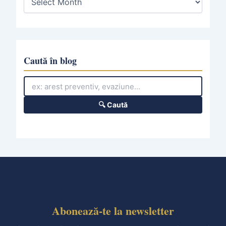
r
c
h
i
v
e
Caută în blog
s
🔍 Caută
Abonează-te la newsletter