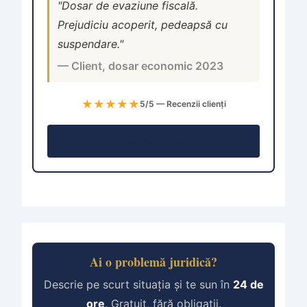
"Dosar de evaziune fiscală.
Prejudiciu acoperit, pedeapsă cu
suspendare."
— Client, dosar economic 2023
★★★★★
5/5 — Recenzii clienți
Consultație →
Ai o problemă juridică?
Descrie pe scurt situația și te sun în
24 de
ore
. Gratuit, fără obligații.