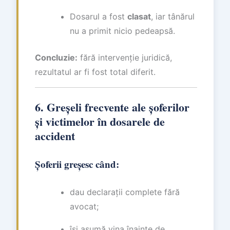
Dosarul a fost
clasat
, iar tânărul
nu a primit nicio pedeapsă.
Concluzie:
fără intervenție juridică,
rezultatul ar fi fost total diferit.
6. Greșeli frecvente ale șoferilor
și victimelor în dosarele de
accident
Șoferii greșesc când:
dau declarații complete fără
avocat;
își asumă vina înainte de