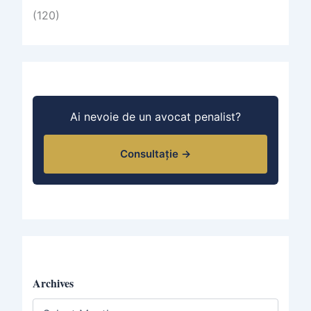
(120)
Ai nevoie de un avocat penalist?
Consultație →
Archives
A