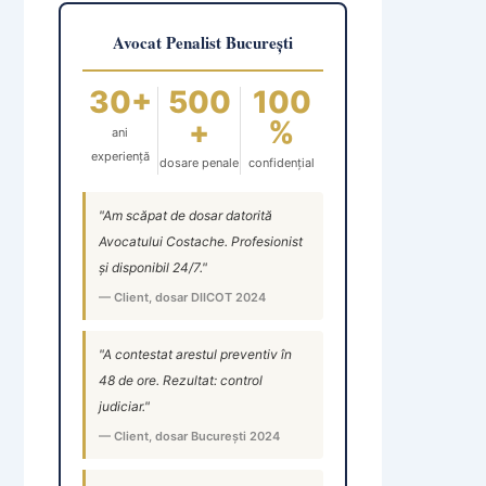
Avocat Penalist București
30+
500
100
+
%
ani
experiență
dosare penale
confidențial
"Am scăpat de dosar datorită
Avocatului Costache. Profesionist
și disponibil 24/7."
— Client, dosar DIICOT 2024
"A contestat arestul preventiv în
48 de ore. Rezultat: control
judiciar."
— Client, dosar București 2024