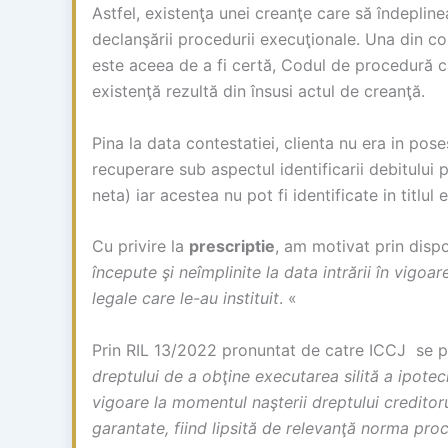
Astfel, existenţa unei creanţe care să îndeplin
declanşării procedurii execuţionale. Una din co
este aceea de a fi certă, Codul de procedură c
existenţă rezultă din însusi actul de creanţă.
Pina la data contestatiei, clienta nu era in pose
recuperare sub aspectul identificarii debitului 
neta) iar acestea nu pot fi identificate in titlul
Cu privire la
prescriptie
, am motivat prin dispo
începute şi neîmplinite la data intrării în vigoa
legale care le-au instituit
. «
Prin RIL 13/2022 pronuntat de catre ICCJ se 
dreptului de a obţine executarea silită a ipote
vigoare la momentul naşterii dreptului creditor
garantate, fiind lipsită de relevanţă norma proc