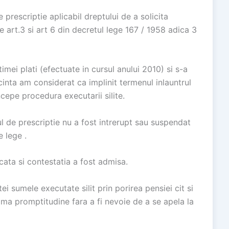
prescriptie aplicabil dreptului de a solicita
e art.3 si art 6 din decretul lege 167 / 1958 adica 3
mei plati (efectuate in cursul anului 2010) si s-a
cinta am considerat ca implinit termenul inlauntrul
cepe procedura executarii silite.
l de prescriptie nu a fost intrerupt sau suspendat
e lege .
cata si contestatia a fost admisa.
ei sumele executate silit prin porirea pensiei cit si
ima promptitudine fara a fi nevoie de a se apela la