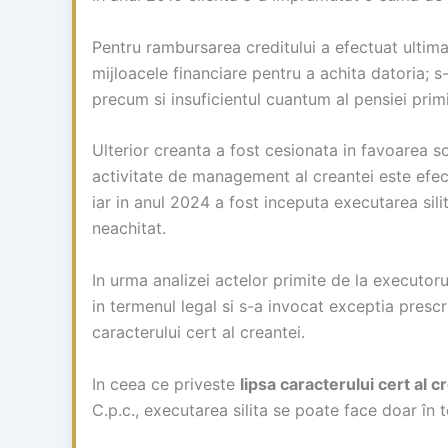
Pentru rambursarea creditului a efectuat ultim
mijloacele financiare pentru a achita datoria; s-
precum si insuficientul cuantum al pensiei primi
Ulterior creanta a fost cesionata in favoare
activitate de management al creantei este efec
iar in anul 2024 a fost inceputa executarea sili
neachitat.
In urma analizei actelor primite de la executor
in termenul legal si s-a invocat exceptia prescr
caracterului cert al creantei.
In ceea ce priveste
lipsa caracterului cert al c
C.p.c., executarea silita se poate face doar în t