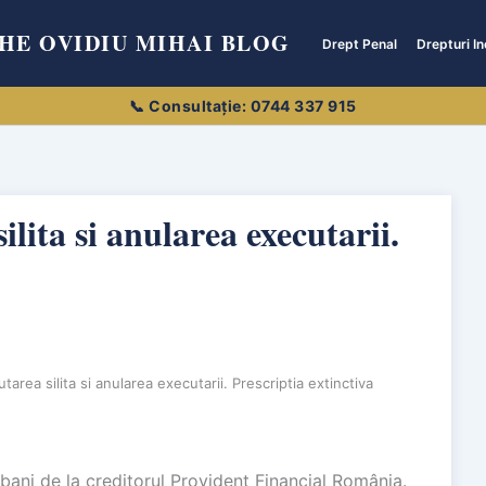
HE OVIDIU MIHAI BLOG
Drept Penal
Drepturi In
ilita si anularea executarii.
tarea silita si anularea executarii. Prescriptia extinctiva
bani de la creditorul Provident Financial România.