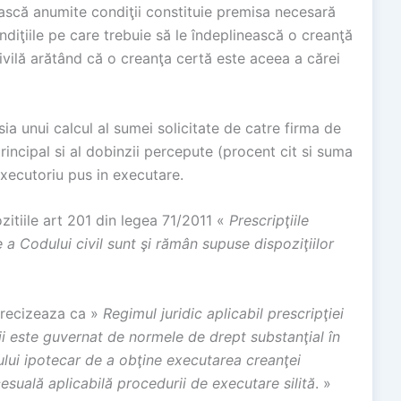
ească anumite condiţii constituie premisa necesară
ndiţiile pe care trebuie să le îndeplinească o creanţă
ivilă arătând că o creanţa certă este aceea a cărei
sia unui calcul al sumei solicitate de catre firma de
principal si al dobinzii percepute (procent cit si suma
 executoriu pus in executare.
zitiile art 201 din legea 71/2011 «
Prescripţiile
re a Codului civil sunt şi rămân supuse dispoziţiilor
precizeaza ca »
Regimul juridic aplicabil prescripţiei
cii este guvernat de normele de drept substanţial în
ului ipotecar de a obţine executarea creanţei
esuală aplicabilă procedurii de executare silită
. »