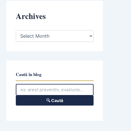
Archives
A
r
c
h
i
v
e
s
Caută în blog
🔍 Caută