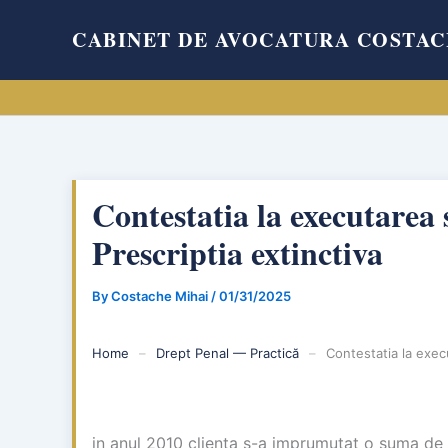
Skip
CABINET DE AVOCATURA COSTAC
to
content
Contestatia la executarea s
Prescriptia extinctiva
By
Costache Mihai
/
01/31/2025
Home
–
Drept Penal — Practică
–
Contestatia la execu
in anul 2010 clienta s-a imprumutat o suma de 