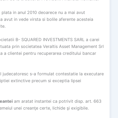
a plata in anul 2010 deoarece nu a mai avut
a avut in vede virsta si bolile aferente acesteia
te.
a societatii B- SQUARED INVESTMENTS SARL a carei
tuata prin societatea Veraltis Asset Management Srl
ta a clientei pentru recuperarea creditului bancar
ul judecatoresc s-a formulat contestatie la executare
iptiei extinctive precum si exceptia lipsei
reantei
am aratat instantei ca potrivit disp. art. 663
emeiul unei creanţe certe, lichide şi exigibile.