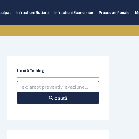
culpat
Infractiuni Rutiere
Infractiuni Economice
Proceduri Penale
Mi
Caută în blog
🔍 Caută