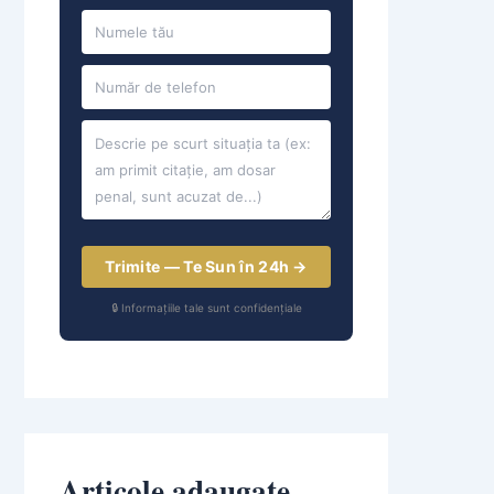
Trimite — Te Sun în 24h →
🔒 Informațiile tale sunt confidențiale
Articole adaugate