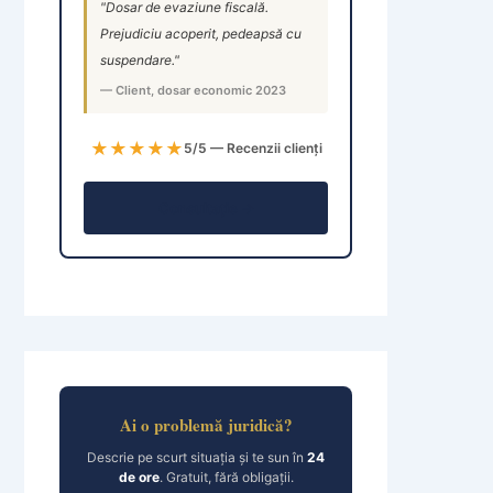
"Dosar de evaziune fiscală.
Prejudiciu acoperit, pedeapsă cu
suspendare."
— Client, dosar economic 2023
★★★★★
5/5 — Recenzii clienți
Consultație →
Ai o problemă juridică?
Descrie pe scurt situația și te sun în
24
de ore
. Gratuit, fără obligații.