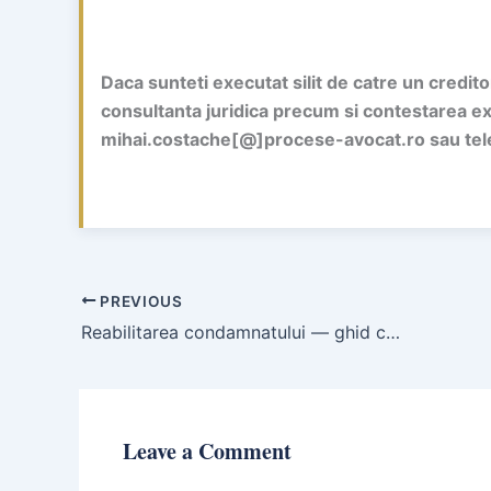
Daca sunteti executat silit de catre un credit
consultanta juridica precum si contestarea exec
mihai.costache[@]procese-avocat.ro sau tel
PREVIOUS
Reabilitarea condamnatului — ghid complet: condiții, termene și procedură
Leave a Comment