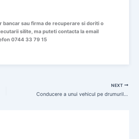
or bancar sau firma de recuperare si doriti o
utarii silite, ma puteti contacta la email
efon 0744 33 79 15
NEXT
Conducere a unui vehicul pe drumurile publice sub influenţa substanţelor psihoactive. Achitare