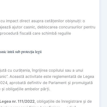
u impact direct asupra cetățenilor obișnuiți: o
gajează ajutor casnic, deblocarea concursurilor pentru
 procedură fiscală care schimbă regulile
c intră sub protecția legii
ă cu curățenia, îngrijirea copilului sau a unui
snic”. Această activitate este reglementată de Legea
2024, aprobată definitiv de Parlament și promulgată
și obligațiile ambelor părți.
n Legea nr. 111/2022
, obligațiile de înregistrare și de