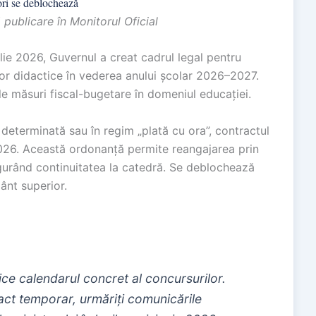
ri se deblochează
publicare în Monitorul Oficial
lie 2026, Guvernul a creat cadrul legal pentru
or didactice în vederea anului școlar 2026–2027.
e măsuri fiscal-bugetare în domeniul educației.
determinată sau în regim „plată cu ora”, contractul
026. Această ordonanță permite reangajarea prin
gurând continuitatea la catedră. Se deblochează
ânt superior.
ce calendarul concret al concursurilor.
act temporar, urmăriți comunicările