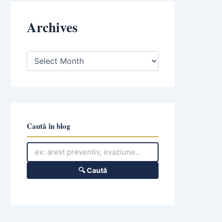
Archives
A
r
c
h
i
v
e
s
Caută în blog
🔍 Caută