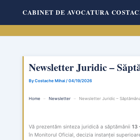
Skip
CABINET DE AVOCATURA COSTAC
to
content
Newsletter Juridic – Săp
By
Costache Mihai
/
04/19/2026
Home
–
Newsletter
–
Newsletter Juridic – Săptămâna
Vă prezentăm sinteza juridică a săptămânii
13 
în Monitorul Oficial, decizia instanței superioa