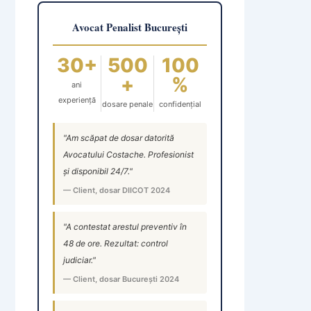
Avocat Penalist București
30+
500
100
+
%
ani
experiență
dosare penale
confidențial
"Am scăpat de dosar datorită
Avocatului Costache. Profesionist
și disponibil 24/7."
— Client, dosar DIICOT 2024
"A contestat arestul preventiv în
48 de ore. Rezultat: control
judiciar."
— Client, dosar București 2024