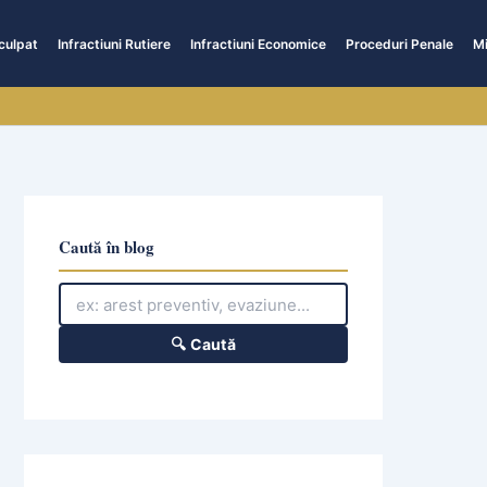
culpat
Infractiuni Rutiere
Infractiuni Economice
Proceduri Penale
Mi
Caută în blog
🔍 Caută