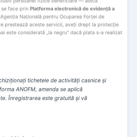
xclusiv persoanei fizice beneficiare — adică
 se face prin
Platforma electronică de evidență a
Agenția Națională pentru Ocuparea Forței de
 prestează aceste servicii, aveți drept la protecție
 este considerată „la negru” dacă plata s-a realizat
iziționați tichetele de activități casnice și
platforma ANOFM, amenda se aplică
. Înregistrarea este gratuită și vă