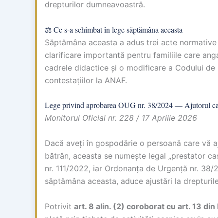
drepturilor dumneavoastră.
⚖️ Ce s-a schimbat în lege săptămâna aceasta
Săptămâna aceasta a adus trei acte normative c
clarificare importantă pentru familiile care an
cadrele didactice și o modificare a Codului de
contestațiilor la ANAF.
Lege privind aprobarea OUG nr. 38/2024 — Ajutorul casni
Monitorul Oficial nr. 228 / 17 Aprilie 2026
Dacă aveți în gospodărie o persoană care vă ajut
bătrân, aceasta se numește legal „prestator ca
nr. 111/2022, iar Ordonanța de Urgență nr. 38/
săptămâna aceasta, aduce ajustări la drepturile 
Potrivit
art. 8 alin. (2) coroborat cu art. 13 di