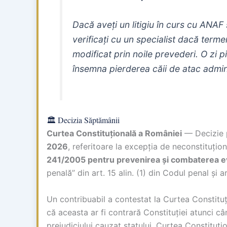
Dacă aveți un litigiu în curs cu ANAF
verificați cu un specialist dacă terme
modificat prin noile prevederi. O zi p
însemna pierderea căii de atac admin
🏛️ Decizia Săptămânii
Curtea Constituțională a României
— Decizie 
2026
, referitoare la excepția de neconstituțion
241/2005 pentru prevenirea și combaterea eva
penală” din art. 15 alin. (1) din Codul penal și a
Un contribuabil a contestat la Curtea Constitu
că aceasta ar fi contrară Constituției atunci c
prejudiciului cauzat statului. Curtea Constituț