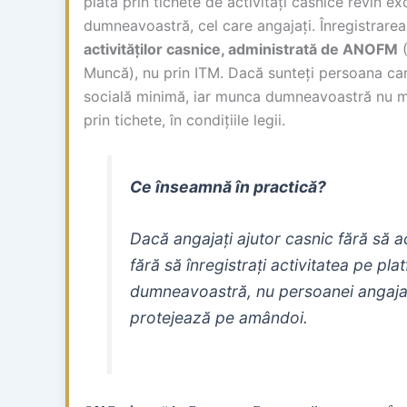
plată prin tichete de activități casnice revin e
dumneavoastră, cel care angajați. Înregistrarea
activităților casnice, administrată de ANOFM
(
Muncă), nu prin ITM. Dacă sunteți persoana care
socială minimă, iar munca dumneavoastră nu mai
prin tichete, în condițiile legii.
Ce înseamnă în practică?
Dacă angajați ajutor casnic fără să ach
fără să înregistrați activitatea pe 
dumneavoastră, nu persoanei angajate
protejează pe amândoi.