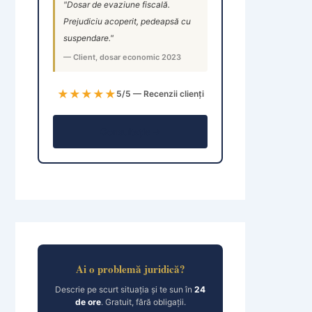
"Dosar de evaziune fiscală.
Prejudiciu acoperit, pedeapsă cu
suspendare."
— Client, dosar economic 2023
★★★★★
5/5 — Recenzii clienți
Consultație →
Ai o problemă juridică?
Descrie pe scurt situația și te sun în
24
de ore
. Gratuit, fără obligații.