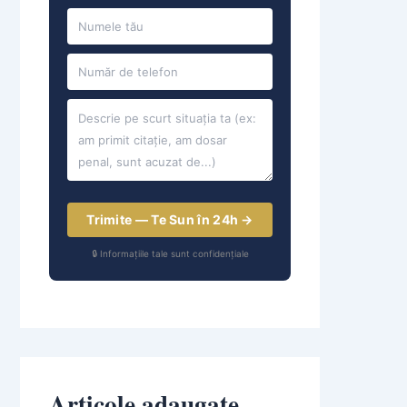
Trimite — Te Sun în 24h →
🔒 Informațiile tale sunt confidențiale
Articole adaugate