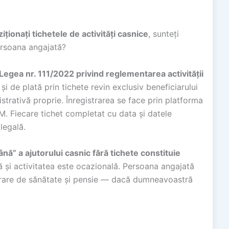
iționați tichetele de activități casnice
, sunteți
rsoana angajată?
n Legea nr. 111/2022 privind reglementarea activității
e și de plată prin tichete revin exclusiv beneficiarului
istrativă proprie. Înregistrarea se face prin platforma
TM. Fiecare tichet completat cu data și datele
legală.
ână” a ajutorului casnic fără tichete constituie
 și activitatea este ocazională. Persoana angajată
gurare de sănătate și pensie — dacă dumneavoastră