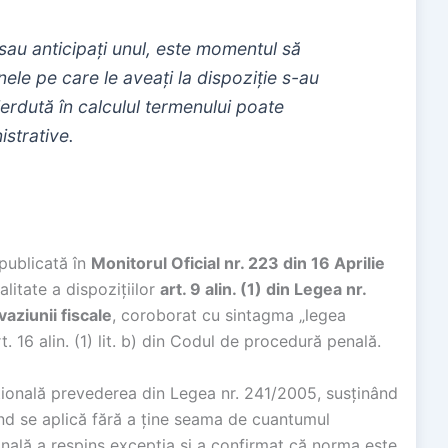
 sau anticipați unul, este momentul să
nele pe care le aveați la dispoziție s-au
ierdută în calculul termenului poate
istrative.
publicată în
Monitorul Oficial nr. 223 din 16 Aprilie
alitate a dispozițiilor
art. 9 alin. (1) din Legea nr.
ziunii fiscale
, coroborat cu sintagma „legea
rt. 16 alin. (1) lit. b) din Codul de procedură penală.
țională prevederea din Legea nr. 241/2005, susținând
ând se aplică fără a ține seama de cuantumul
ională a respins excepția și a confirmat că norma este