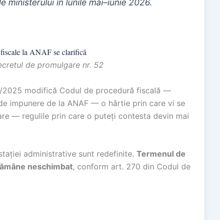
e ministerului în lunile mai–iunie 2026.
fiscale la ANAF se clarifică
ecretul de promulgare nr. 52
1/2025 modifică Codul de procedură fiscală —
 de impunere de la ANAF — o hârtie prin care vi se
re — regulile prin care o puteți contesta devin mai
ației administrative sunt redefinite.
Termenul de
i rămâne neschimbat
, conform art. 270 din Codul de