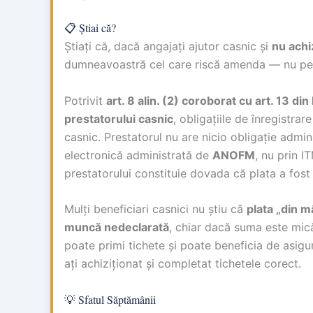
📋 Știai că?
Știați că, dacă angajați ajutor casnic și
nu achiz
dumneavoastră cel care riscă amenda — nu pe
Potrivit
art. 8 alin. (2) coroborat cu art. 13 di
prestatorului casnic
, obligațiile de înregistrar
casnic. Prestatorul nu are nicio obligație admin
electronică administrată de
ANOFM
, nu prin I
prestatorului constituie dovada că plata a fost 
Mulți beneficiari casnici nu știu că
plata „din m
muncă nedeclarată
, chiar dacă suma este mică
poate primi tichete și poate beneficia de asi
ați achiziționat și completat tichetele corect.
💡 Sfatul Săptămânii