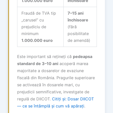
1.000.000 euro
închisoare
Fraudă de TVA tip
7–15 ani
„carusel” cu
închisoare
prejudiciu de
(fără
minimum
posibilitate
1.000.000 euro
de amendă)
Este important să rețineți că
pedeapsa
standard de 3–10 ani
acoperă marea
majoritate a dosarelor de evaziune
fiscală din România. Pragurile superioare
se activează în dosarele mari, cu
prejudicii semnificative, investgate de
regulă de DIICOT.
Citiți și: Dosar DIICOT
— ce se întâmplă și cum vă apărați
.