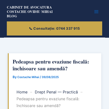
Skip
CABINET DE AVOCATURA
to
COSTACHE OVIDIU MIHAI
BLOG
content
Pedeapsa pentru evaziune fiscală:
închisoare sau amendă?
By
/
Costache Mihai
09/08/2025
Home
–
Drept Penal — Practică
–
Pedeapsa pentru evaziune fiscală:
închisoare sau amendă?