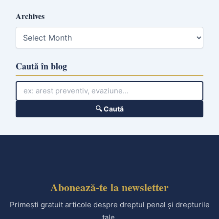
Archives
A
r
c
h
Caută în blog
i
v
e
s
🔍 Caută
Abonează-te la newsletter
Primești gratuit articole despre dreptul penal și drepturile
tale.