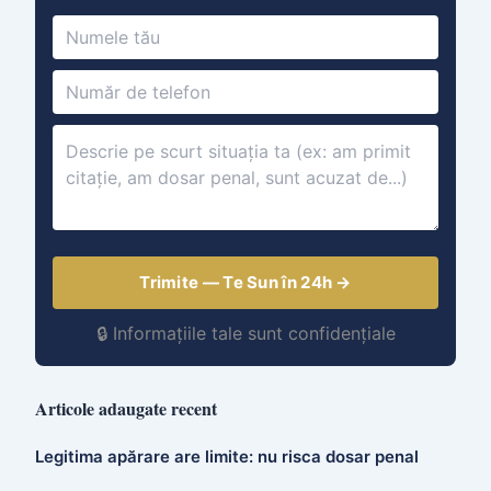
Trimite — Te Sun în 24h →
🔒 Informațiile tale sunt confidențiale
Articole adaugate recent
Legitima apărare are limite: nu risca dosar penal