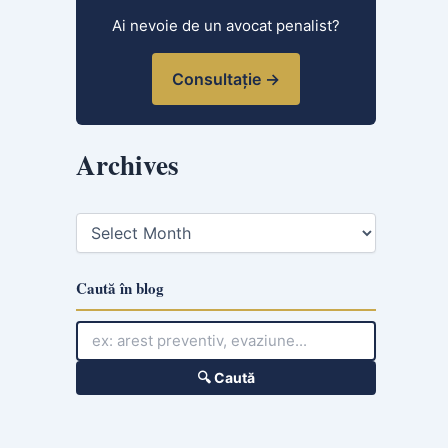
Ai nevoie de un avocat penalist?
Consultație →
Archives
A
r
c
h
Caută în blog
i
v
e
s
🔍 Caută