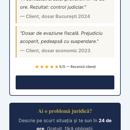
ore. Rezultat: control judiciar."
— Client, dosar București 2024
"Dosar de evaziune fiscală. Prejudiciu
acoperit, pedeapsă cu suspendare."
— Client, dosar economic 2023
★★★★★
5/5 — Recenzii clienți
Consultație →
Ai o problemă juridică?
Descrie pe scurt situația și te sun în
24 de
ore
. Gratuit, fără obligații.