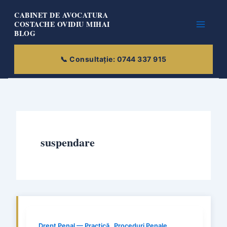
Skip
CABINET DE AVOCATURA
to
COSTACHE OVIDIU MIHAI
BLOG
content
suspendare
,
Drept Penal — Practică
Proceduri Penale