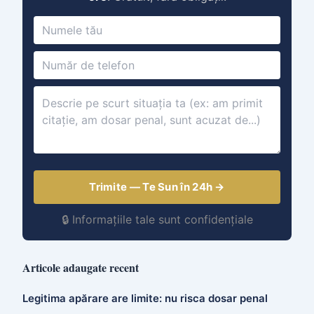
Trimite — Te Sun în 24h →
🔒 Informațiile tale sunt confidențiale
Articole adaugate recent
Legitima apărare are limite: nu risca dosar penal