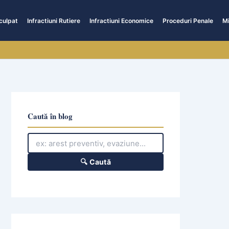
culpat
Infractiuni Rutiere
Infractiuni Economice
Proceduri Penale
Mi
Caută în blog
🔍 Caută