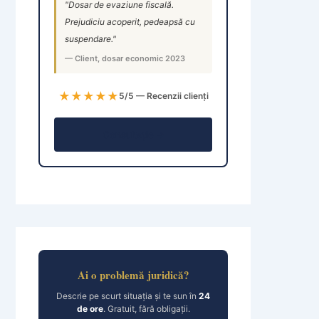
"Dosar de evaziune fiscală.
Prejudiciu acoperit, pedeapsă cu
suspendare."
— Client, dosar economic 2023
★★★★★
5/5 — Recenzii clienți
Consultație →
Ai o problemă juridică?
Descrie pe scurt situația și te sun în
24
de ore
. Gratuit, fără obligații.