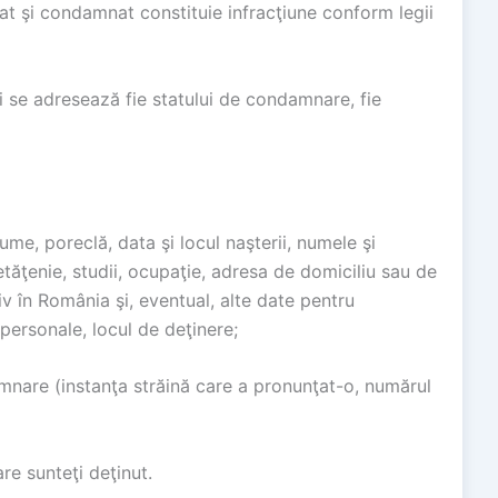
cat şi condamnat constituie infracţiune conform legii
i se adresează fie statului de condamnare, fie
ume, poreclă, data şi locul naşterii, numele şi
 cetăţenie, studii, ocupaţie, adresa de domiciliu sau de
iv în România şi, eventual, alte date pentru
s. personale, locul de deţinere;
amnare (instanţa străină care a pronunţat-o, numărul
re sunteţi deţinut.