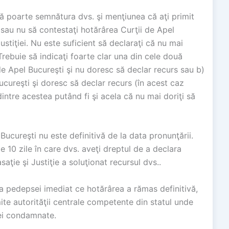
 poarte semnătura dvs. şi menţiunea că aţi primit
 sau nu să contestaţi hotărârea Curţii de Apel
ustiţiei. Nu este suficient să declaraţi că nu mai
 Trebuie să indicaţi foarte clar una din cele două
de Apel Bucureşti şi nu doresc să declar recurs sau b)
cureşti şi doresc să declar recurs (în acest caz
intre acestea putând fi şi acela că nu mai doriţi să
ucureşti nu este definitivă de la data pronunţării.
e 10 zile în care dvs. aveţi dreptul de a declara
aţie şi Justiţie a soluţionat recursul dvs..
 pedepsei imediat ce hotărârea a rămas definitivă,
mite autorităţii centrale competente din statul unde
nei condamnate.