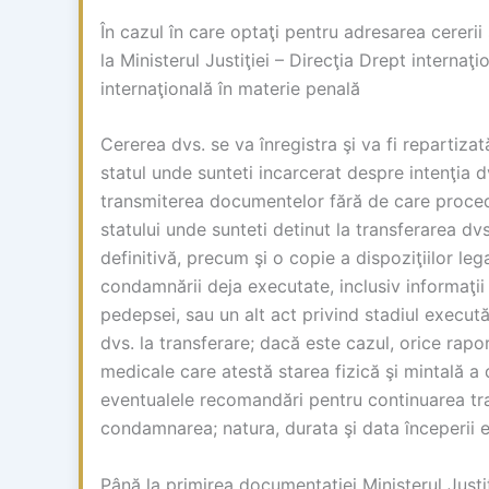
În cazul în care optaţi pentru adresarea cererii
la Ministerul Justiţiei – Direcţia Drept internaţ
internaţională în materie penală
Cererea dvs. se va înregistra şi va fi repartizat
statul unde sunteti incarcerat despre intenţia dv
transmiterea documentelor fără de care proced
statului unde sunteti detinut la transferarea d
definitivă, precum şi o copie a dispoziţiilor l
condamnării deja executate, inclusiv informaţii 
pedepsei, sau un alt act privind stadiul execut
dvs. la transferare; dacă este cazul, orice rap
medicale care atestă starea fizică şi mintală a
eventualele recomandări pentru continuarea tra
condamnarea; natura, durata şi data începerii 
Până la primirea documentaţiei Ministerul Justi