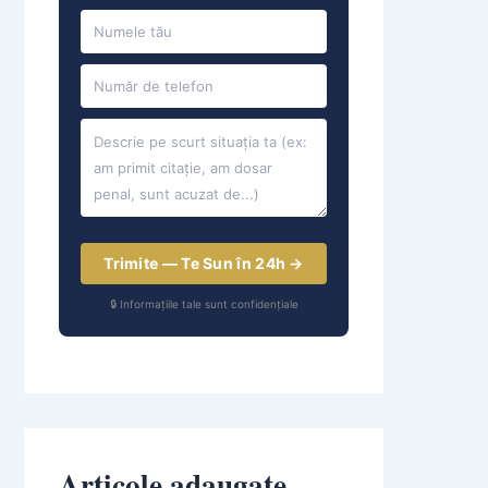
Trimite — Te Sun în 24h →
🔒 Informațiile tale sunt confidențiale
Articole adaugate