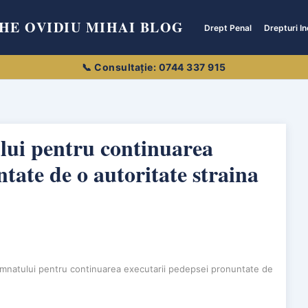
HE OVIDIU MIHAI BLOG
Drept Penal
Drepturi In
ui pentru continuarea
tate de o autoritate straina
mnatului pentru continuarea executarii pedepsei pronuntate de