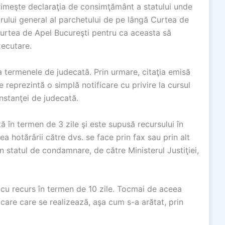
primeşte declaraţia de consimţământ a statului unde
rului general al parchetului de pe lângă Curtea de
 Curtea de Apel Bucureşti pentru ca aceasta să
xecutare.
 la termenele de judecată. Prin urmare, citaţia emisă
 reprezintă o simplă notificare cu privire la cursul
instanţei de judecată.
 în termen de 3 zile şi este supusă recursului în
 hotărârii către dvs. se face prin fax sau prin alt
in statul de condamnare, de către Ministerul Justiţiei,
 cu recurs în termen de 10 zile. Tocmai de aceea
care care se realizează, aşa cum s-a arătat, prin