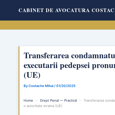
Skip
CABINET DE AVOCATURA COSTAC
to
content
Transferarea condamnatul
executarii pedepsei pronun
(UE)
By
Costache Mihai
/
01/20/2025
Home
–
Drept Penal — Practică
–
Transferarea conda
o autoritate straina (UE)