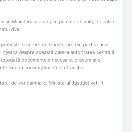
se Ministerului Justiţiei, pe cale oficială, de către
catul dvs.
a primeşte o cerere de transferare din partea unui
tiinţează despre această cerere autoritatea centrală
cită totodată documentele necesare, precum şi o
nte îşi dau consimţământul la transfer.
atul de condamnare, Ministerul Justiţiei veţi fi