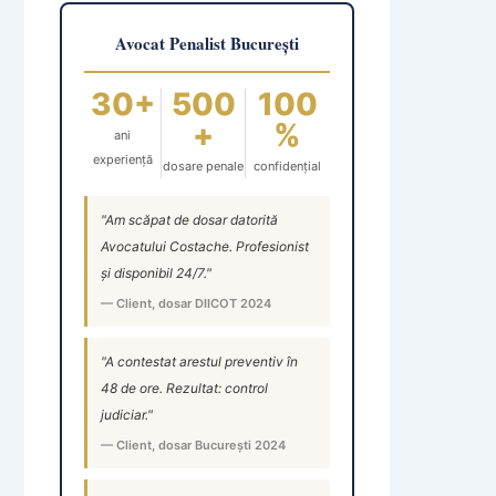
Avocat Penalist București
30+
500
100
+
%
ani
experiență
dosare penale
confidențial
"Am scăpat de dosar datorită
Avocatului Costache. Profesionist
și disponibil 24/7."
— Client, dosar DIICOT 2024
"A contestat arestul preventiv în
48 de ore. Rezultat: control
judiciar."
— Client, dosar București 2024