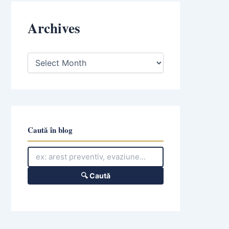
Archives
A
r
c
h
i
v
e
s
Caută în blog
🔍 Caută