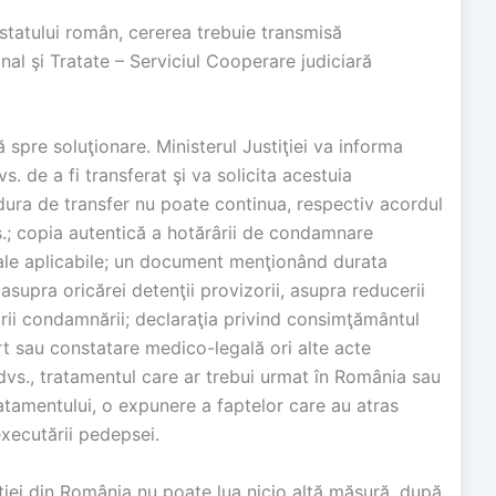
 statului român, cererea trebuie transmisă
ional şi Tratate – Serviciul Cooperare judiciară
ă spre soluţionare. Ministerul Justiţiei va informa
s. de a fi transferat şi va solicita acestuia
ura de transfer nu poate continua, respectiv acordul
vs.; copia autentică a hotărârii de condamnare
egale aplicabile; un document menţionând durata
asupra oricărei detenţii provizorii, asupra reducerii
ării condamnării; declaraţia privind consimţământul
ort sau constatare medico-legală ori alte acte
 dvs., tratamentul care ar trebui urmat în România sau
tamentului, o expunere a faptelor care au atras
executării pedepsei.
ţiei din România nu poate lua nicio altă măsură, după