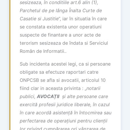
sesizeaza, în conditiile art.6 alin (1),
Parchetul de pe lânga Înalta Curte de
Casatie si Justitie
”, iar în situatia în care
se constata existenta unor operatiuni
suspecte de finantare a unor acte de
terorism sesizeaza de îndata si Serviciul
Român de Informatii..
Sub incidenta acestei legi, ca si persoane
obligate sa efectuze raportari catre
ONPCSB se afla si avocatii, articolul 10
fiind clar in aceasta privinta : „
notarii
publici,
AVOCA
Ț
II
ș
i alte persoane care
exercit
ă
profesii juridice liberale,
î
n cazul
î
n care acord
ă
asisten
ță
î
n
î
ntocmirea sau
perfectarea de opera
ț
iuni pentru clien
ț
ii
lor privind cump
ă
rarea ori v
â
nzarea de