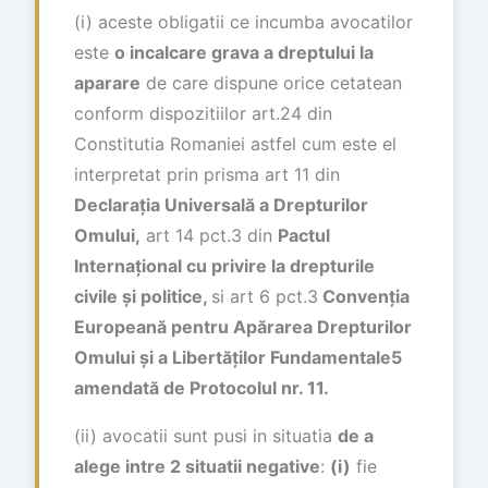
(i) aceste obligatii ce incumba avocatilor
este
o incalcare grava a dreptului la
aparare
de care dispune orice cetatean
conform dispozitiilor art.24 din
Constitutia Romaniei astfel cum este el
interpretat prin prisma art 11 din
Declara
ț
ia Universal
ă
a Drepturilor
Omului,
art 14 pct.3 din
Pactul
Interna
ț
ional cu privire la drepturile
civile
ș
i politice,
si art 6 pct.3
Conven
ț
ia
European
ă
pentru Ap
ă
rarea Drepturilor
Omului
ș
i a Libert
ăț
ilor Fundamentale5
amendat
ă
de Protocolul nr. 11.
(ii) avocatii sunt pusi in situatia
de a
alege intre 2 situatii negative
:
(i)
fie