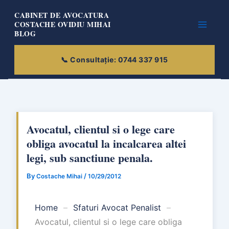
Skip
CABINET DE AVOCATURA
to
COSTACHE OVIDIU MIHAI
BLOG
content
Avocatul, clientul si o lege care
obliga avocatul la incalcarea altei
legi, sub sanctiune penala.
By
/
Costache Mihai
10/29/2012
Home
–
Sfaturi Avocat Penalist
–
Avocatul, clientul si o lege care obliga