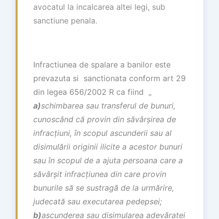
avocatul la incalcarea altei legi, sub
sanctiune penala.
Infractiunea de spalare a banilor este
prevazuta si sanctionata conform art 29
din legea 656/2002 R ca fiind „
a)
schimbarea sau transferul de bunuri,
cunoscând c
ă
provin din s
ă
v
â
r
ș
irea de
infrac
ț
iuni,
î
n scopul ascunderii sau al
disimul
ă
rii originii ilicite a acestor bunuri
sau
î
n scopul de a ajuta persoana care a
s
ă
v
â
r
ș
it infrac
ț
iunea din care provin
bunurile s
ă
se sustrag
ă
de la urm
ă
rire,
judecat
ă
sau executarea pedepsei;
b)
ascunderea sau disimularea adev
ă
ratei