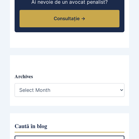
Ai nevoie de un avocat penalist?
Consultație →
Archives
A
r
c
h
i
v
e
Caută în blog
s