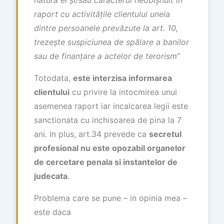
raport cu activit
ăț
ile clientului uneia
dintre persoanele prev
ă
zute la art. 10,
treze
ș
te suspiciunea de sp
ă
lare a banilor
sau de finan
ț
are a actelor de terorism
”
Totodata,
este interzisa informarea
clientului
cu privire la intocmirea unui
asemenea raport iar incalcarea legii este
sanctionata cu inchisoarea de pina la 7
ani. In plus, art.34 prevede ca
secretul
profesional nu este opozabil organelor
de cercetare penala si instantelor de
judecata
.
Problema care se pune – in opinia mea –
este daca