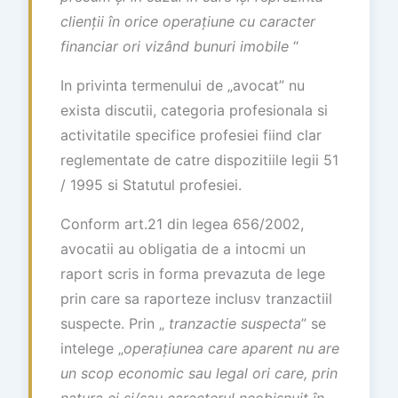
clien
ț
ii
î
n orice opera
ț
iune cu caracter
financiar ori viz
â
nd bunuri imobile
“
In privinta termenului de „avocat” nu
exista discutii, categoria profesionala si
activitatile specifice profesiei fiind clar
reglementate de catre dispozitiile legii 51
/ 1995 si Statutul profesiei.
Conform art.21 din legea 656/2002,
avocatii au obligatia de a intocmi un
raport scris in forma prevazuta de lege
prin care sa raporteze inclusv tranzactiil
suspecte. Prin „
tranzactie suspecta
” se
intelege „
opera
ț
iunea care aparent nu are
un scop economic sau legal ori care, prin
natura ei
ș
i/sau caracterul neobi
ș
nuit
î
n