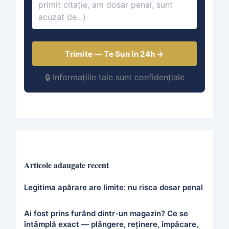
Trimite — Te Sun în 24h →
🔒 Informațiile tale sunt confidențiale
Articole adaugate recent
Legitima apărare are limite: nu risca dosar penal
Ai fost prins furând dintr-un magazin? Ce se
întâmplă exact — plângere, reținere, împăcare,