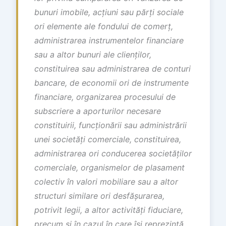
bunuri imobile, ac
ț
iuni sau p
ă
r
ț
i sociale
ori elemente ale fondului de comer
ț
,
administrarea instrumentelor financiare
sau a altor bunuri ale clien
ț
ilor,
constituirea sau administrarea de conturi
bancare, de economii ori de instrumente
financiare, organizarea procesului de
subscriere a aporturilor necesare
constituirii, func
ț
ion
ă
rii sau administr
ă
rii
unei societ
ăț
i comerciale, constituirea,
administrarea ori conducerea societ
ăț
ilor
comerciale, organismelor de plasament
colectiv
î
n valori mobiliare sau a altor
structuri similare ori desf
ăș
urarea,
potrivit legii, a altor activit
ăț
i fiduciare,
precum
ș
i
î
n cazul
î
n care
î
ș
i reprezint
ă