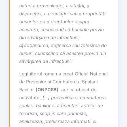
naturi a provenien
ț
ei, a situ
ă
rii, a
dispozi
ț
iei, a circula
ț
iei sau a propriet
ăț
ii
bunurilor ori a drepturilor asupra
acestora, cunosc
â
nd c
ă
bunurile provin
din s
ă
v
â
r
ș
irea de infrac
ț
iuni;
c)
dobândirea, de
ț
inerea sau folosirea de
bunuri, cunoscând c
ă
acestea provin din
s
ă
v
â
r
ș
irea de infrac
ț
iuni.
”
Legiuitorul roman a creat Oficiul National
de Prevenire si Combatere a Spalarii
Banilor
(ONPCSB)
are ca obiect de
activitate
„[…] prevenirea si combaterea
spalarii banilor si a finantarii actelor de
terorism, scop în care primeste,
analizeaza, prelucreaza informatii si