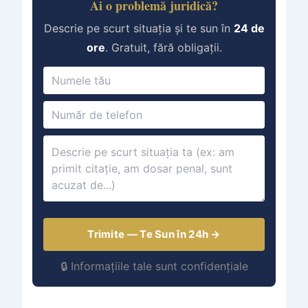
Ai o problemă juridică?
Descrie pe scurt situația și te sun în
24 de
ore
. Gratuit, fără obligații.
Trimite — Te Sun în 24h →
🔒 Informațiile tale sunt confidențiale