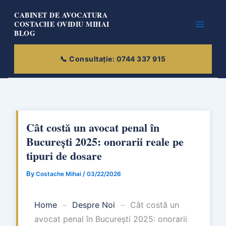
Skip
CABINET DE AVOCATURA
to
COSTACHE OVIDIU MIHAI
BLOG
content
Cât costă un avocat penal în
București 2025: onorarii reale pe
tipuri de dosare
By
/
Costache Mihai
03/22/2026
Home
–
Despre Noi
–
Cât costă un
avocat penal în București 2025: onorarii