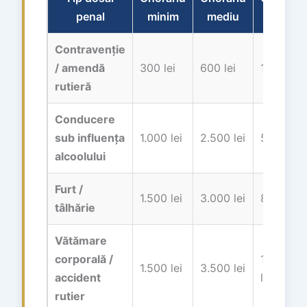
penal
minim
mediu
maxim
Contravenție
/ amendă
300 lei
600 lei
1.500 lei
rutieră
Conducere
sub influența
1.000 lei
2.500 lei
5.000 lei
alcoolului
Furt /
1.500 lei
3.000 lei
8.000 lei
tâlhărie
Vătămare
corporală /
10.000
1.500 lei
3.500 lei
accident
lei
rutier