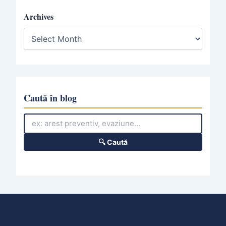
Archives
A
r
c
h
i
v
e
Caută în blog
s
🔍 Caută