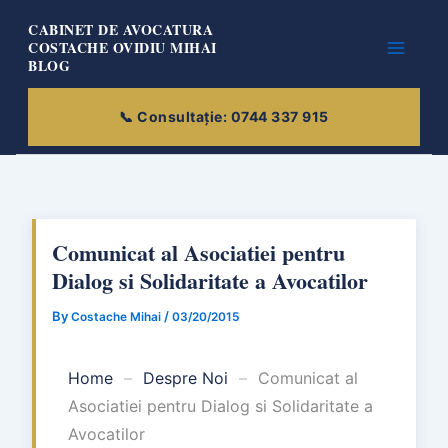
Skip
CABINET DE AVOCATURA
to
COSTACHE OVIDIU MIHAI
BLOG
content
Comunicat al Asociatiei pentru
Dialog si Solidaritate a Avocatilor
By
/
Costache Mihai
03/20/2015
Home
–
Despre Noi
–
Comunicat al
Asociatiei pentru Dialog si Solidaritate a
Avocatilor