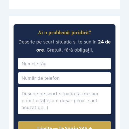
Ai o problemă juridică?
Descrie pe scurt situația și te sun în
24 de
ore
. Gratuit, fără obligații.
Trimite — Te Sun în 24h →