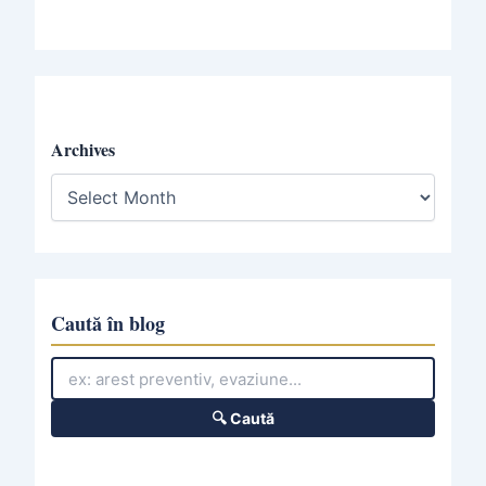
Archives
A
r
c
h
i
v
e
Caută în blog
s
🔍 Caută