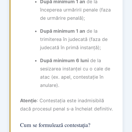
După minimum 1 an
de la
începerea urmăririi penale (faza
de urmărire penală);
După minimum 1 an
de la
trimiterea în judecată (faza de
judecată în primă instanță);
După minimum 6 luni
de la
sesizarea instanței cu o cale de
atac (ex. apel, contestație în
anulare).
Atenție
: Contestația este inadmisibilă
dacă procesul penal s-a încheiat definitiv.
Cum se formulează contestația?