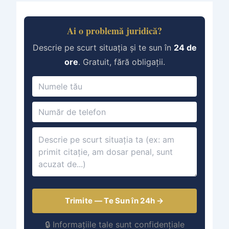
Ai o problemă juridică?
Descrie pe scurt situația și te sun în
24 de
ore
. Gratuit, fără obligații.
Trimite — Te Sun în 24h →
🔒 Informațiile tale sunt confidențiale