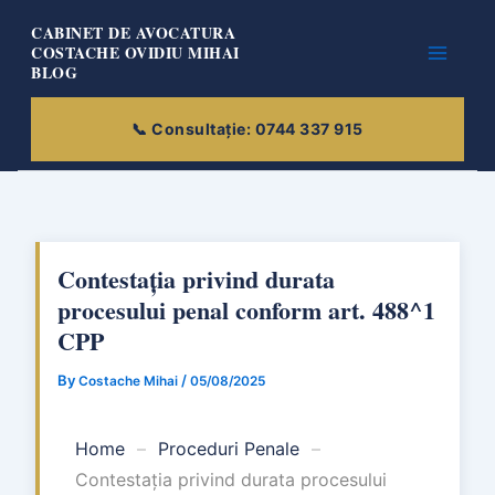
Skip
CABINET DE AVOCATURA
to
COSTACHE OVIDIU MIHAI
BLOG
content
Contestația privind durata
procesului penal conform art. 488^1
CPP
By
/
Costache Mihai
05/08/2025
Home
–
Proceduri Penale
–
Contestația privind durata procesului