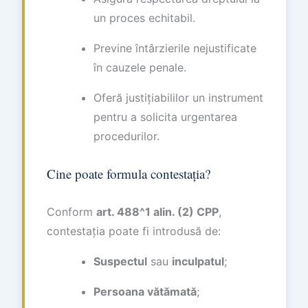
un proces echitabil.
Previne întârzierile nejustificate
în cauzele penale.
Oferă justițiabililor un instrument
pentru a solicita urgentarea
procedurilor.
Cine poate formula contestația?
Conform
art. 488^1 alin. (2) CPP
,
contestația poate fi introdusă de:
Suspectul
sau
inculpatul
;
Persoana vătămată
;