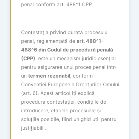
penal conform art. 488^1 CPP
Contestația privind durata procesului
penal, reglementată de
art. 488^1–
488^6 din Codul de procedură penală
(CPP)
, este un mecanism juridic esențial
pentru asigurarea unui proces penal într-
un
termen rezonabil
, conform
Convenției Europene a Drepturilor Omului
(art. 6). Acest articol îți explică
procedura contestației, condițiile de
introducere, etapele procesuale și
soluțiile posibile, fiind un ghid util pentru
justițiabili .