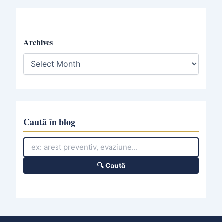
Archives
A
r
c
h
i
v
e
Caută în blog
s
🔍 Caută