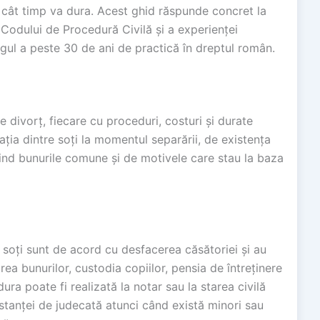
 cât timp va dura. Acest ghid răspunde concret la
 Codului de Procedură Civilă și a experienței
gul a peste 30 de ani de practică în dreptul român.
 divorț, fiecare cu proceduri, costuri și durate
lația dintre soți la momentul separării, de existența
vind bunurile comune și de motivele care stau la baza
 soți sunt de acord cu desfacerea căsătoriei și au
rea bunurilor, custodia copiilor, pensia de întreținere
ra poate fi realizată la notar sau la starea civilă
nstanței de judecată atunci când există minori sau