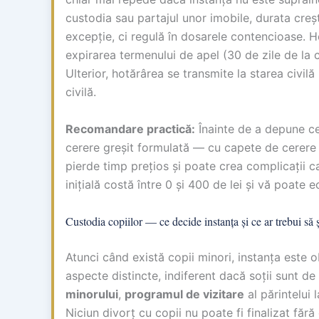
custodia sau partajul unor imobile, durata creș
excepție, ci regulă în dosarele contencioase. 
expirarea termenului de apel (30 de zile de la 
Ulterior, hotărârea se transmite la starea civilă
civilă.
Recomandare practică:
Înainte de a depune cer
cerere greșit formulată — cu capete de cerere
pierde timp prețios și poate crea complicații c
inițială costă între 0 și 400 de lei și vă poate e
Custodia copiilor — ce decide instanța și ce ar trebui să ș
Atunci când există copii minori, instanța este 
aspecte distincte, indiferent dacă soții sunt d
minorului
,
programul de vizitare
al părintelui 
Niciun divorț cu copii nu poate fi finalizat fără