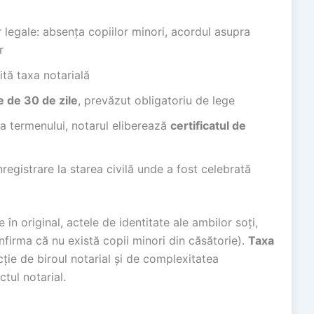
or legale: absența copiilor minori, acordul asupra
r
tă taxa notarială
e de 30 de zile
, prevăzut obligatoriu de lege
ea termenului, notarul eliberează
certificatul de
nregistrare la starea civilă unde a fost celebrată
în original, actele de identitate ale ambilor soți,
onfirma că nu există copii minori din căsătorie).
Taxa
ncție de biroul notarial și de complexitatea
ctul notarial.