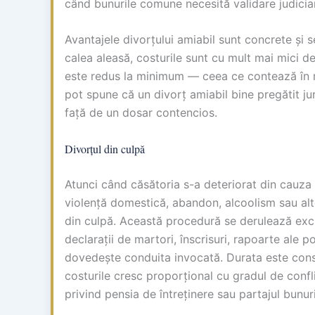
când bunurile comune necesită validare judicia
Avantajele divorțului amiabil sunt concrete și s
calea aleasă, costurile sunt cu mult mai mici decâ
este redus la minimum — ceea ce contează în m
pot spune că un divorț amiabil bine pregătit jur
față de un dosar contencios.
Divorțul din culpă
Atunci când căsătoria s-a deteriorat din cauza 
violență domestică, abandon, alcoolism sau alt
din culpă. Această procedură se derulează excl
declarații de martori, înscrisuri, rapoarte ale po
dovedește conduita invocată. Durata este consi
costurile cresc proporțional cu gradul de conflic
privind pensia de întreținere sau partajul bunur