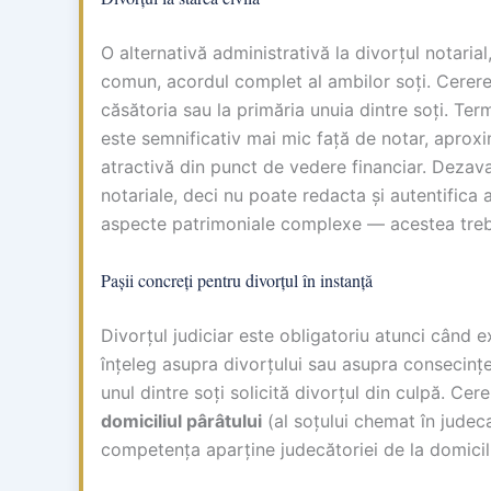
O alternativă administrativă la divorțul notarial
comun, acordul complet al ambilor soți. Cerere
căsătoria sau la primăria unuia dintre soți. Ter
este semnificativ mai mic față de notar, aprox
atractivă din punct de vedere financiar. Dezavant
notariale, deci nu poate redacta și autentifica a
aspecte patrimoniale complexe — acestea trebu
Pașii concreți pentru divorțul în instanță
Divorțul judiciar este obligatoriu atunci când e
înțeleg asupra divorțului sau asupra consecințe
unul dintre soți solicită divorțul din culpă. Ce
domiciliul pârâtului
(al soțului chemat în judec
competența aparține judecătoriei de la domicili