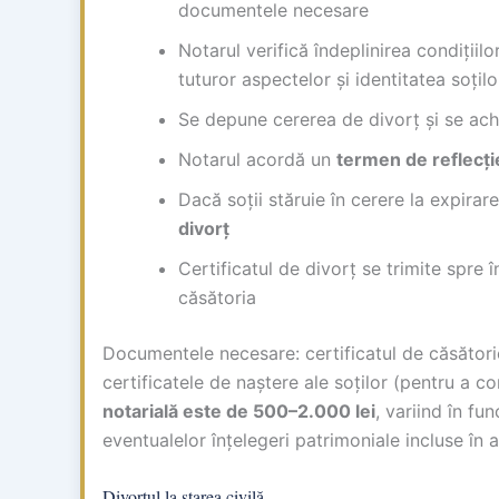
documentele necesare
Notarul verifică îndeplinirea condițiil
tuturor aspectelor și identitatea soțilo
Se depune cererea de divorț și se achi
Notarul acordă un
termen de reflecți
Dacă soții stăruie în cerere la expirar
divorț
Certificatul de divorț se trimite spre î
căsătoria
Documentele necesare: certificatul de căsătorie 
certificatele de naștere ale soților (pentru a c
notarială este de 500–2.000 lei
, variind în fu
eventualelor înțelegeri patrimoniale incluse în a
Divorțul la starea civilă