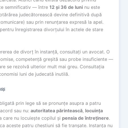
te semnificativ — între
12 și 36 de luni
nu este
Hotărârea judecătorească devine definitivă după
comunicare) sau prin renunțarea expresă la apel.
 pentru înregistrarea divorțului în actele de stare
erea de divorț în instanță, consultați un avocat. O
 omise, competență greșită sau probe insuficiente —
are se rezolvă ulterior mult mai greu. Consultația
conomisi luni de judecată inutilă.
tiți
obligată prin lege să se pronunțe asupra a patru
e acord sau nu:
autoritatea părintească
,
locuința
la care nu locuiește copilul și
pensia de întreținere
.
 ca aceste patru chestiuni să fie tranșate. Instanța nu