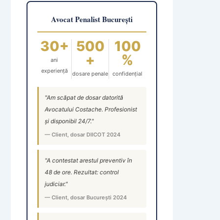
Avocat Penalist București
30+
500
100
+
%
ani
experiență
dosare penale
confidențial
"Am scăpat de dosar datorită
Avocatului Costache. Profesionist
și disponibil 24/7."
— Client, dosar DIICOT 2024
"A contestat arestul preventiv în
48 de ore. Rezultat: control
judiciar."
— Client, dosar București 2024