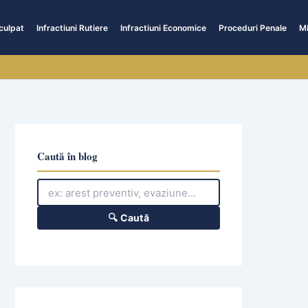
culpat
Infractiuni Rutiere
Infractiuni Economice
Proceduri Penale
Mi
Caută în blog
🔍 Caută