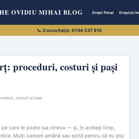
HE OVIDIU MIHAI BLOG
Drept Penal
Drepturi In
: proceduri, costuri și pași
ceduri, costuri și pași
i pe care le poate lua cineva — și, în același timp,
ridice. Mulți oameni amână sau ezită pentru că nu știu