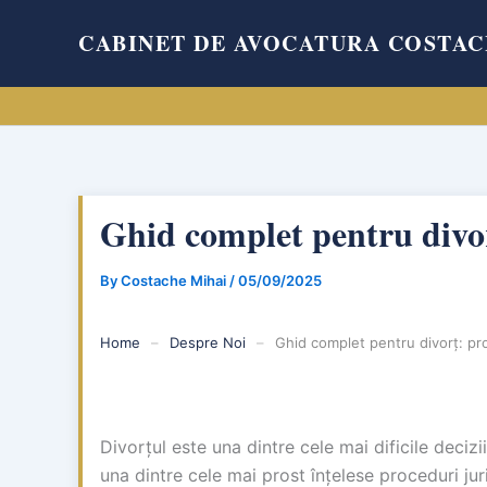
Skip
CABINET DE AVOCATURA COSTAC
to
content
Ghid complet pentru divorț
By
Costache Mihai
/
05/09/2025
Home
–
Despre Noi
–
Ghid complet pentru divorț: pro
Divorțul este una dintre cele mai dificile decizi
una dintre cele mai prost înțelese proceduri ju