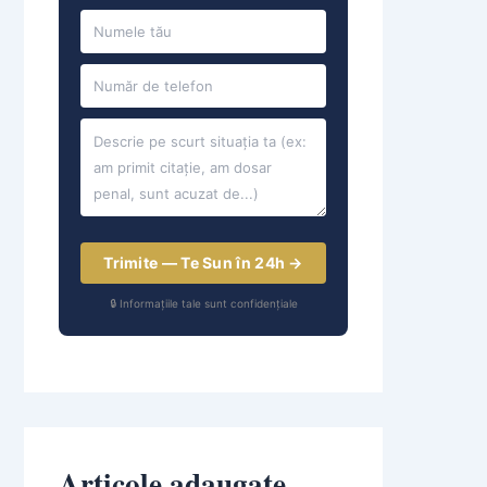
Trimite — Te Sun în 24h →
🔒 Informațiile tale sunt confidențiale
Articole adaugate