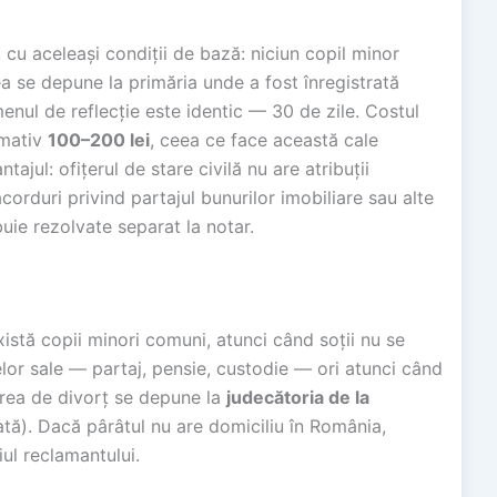
, cu aceleași condiții de bază: niciun copil minor
a se depune la primăria unde a fost înregistrată
menul de reflecție este identic — 30 de zile. Costul
imativ
100–200 lei
, ceea ce face această cale
ajul: ofițerul de stare civilă nu are atribuții
corduri privind partajul bunurilor imobiliare sau alte
ie rezolvate separat la notar.
xistă copii minori comuni, atunci când soții nu se
lor sale — partaj, pensie, custodie — ori atunci când
rerea de divorț se depune la
judecătoria de la
ată). Dacă pârâtul nu are domiciliu în România,
ul reclamantului.