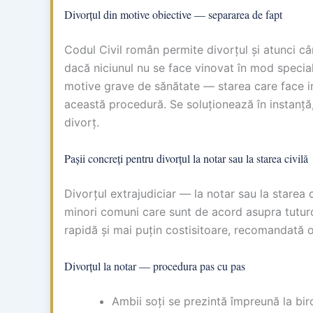
Divorțul din motive obiective — separarea de fapt
Codul Civil român permite divorțul și atunci cân
dacă niciunul nu se face vinovat în mod specia
motive grave de sănătate — starea care face im
această procedură. Se soluționează în instanță,
divorț.
Pașii concreți pentru divorțul la notar sau la starea civilă
Divorțul extrajudiciar — la notar sau la starea c
minori comuni care sunt de acord asupra tuturo
rapidă și mai puțin costisitoare, recomandată ori
Divorțul la notar — procedura pas cu pas
Ambii soți se prezintă împreună la bir