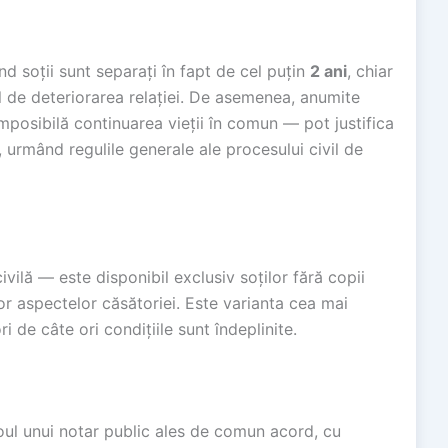
d soții sunt separați în fapt de cel puțin
2 ani
, chiar
l de deteriorarea relației. De asemenea, anumite
posibilă continuarea vieții în comun — pot justifica
 urmând regulile generale ale procesului civil de
ivilă — este disponibil exclusiv soților fără copii
r aspectelor căsătoriei. Este varianta cea mai
 de câte ori condițiile sunt îndeplinite.
oul unui notar public ales de comun acord, cu