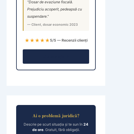
"Dosar de evaziune fiscală.
Prejudiciu acoperit, pedeapsă cu
suspendare."
— Client, dosar economic 2023
★★★★★
5/5 — Recenzii clienți
Consultație →
Ai o problemă juridică?
Descrie pe scurt situația și te sun în
24
de ore
. Gratuit, fără obligații.