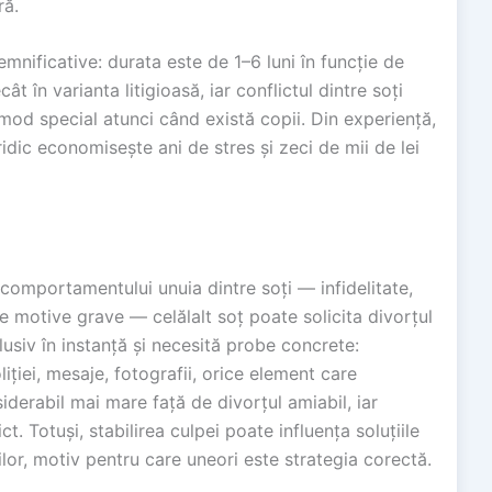
ră.
emnificative: durata este de 1–6 luni în funcție de
t în varianta litigioasă, iar conflictul dintre soți
od special atunci când există copii. Din experiență,
idic economisește ani de stres și zeci de mii de lei
comportamentului unuia dintre soți — infidelitate,
e motive grave — celălalt soț poate solicita divorțul
usiv în instanță și necesită probe concrete:
liției, mesaje, fotografii, orice element care
derabil mai mare față de divorțul amiabil, iar
t. Totuși, stabilirea culpei poate influența soluțiile
ilor, motiv pentru care uneori este strategia corectă.