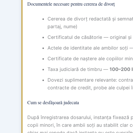
Documentele necesare pentru cererea de divorț
Cererea de divorț redactată și semnat
partaj, nume)
Certificatul de căsătorie — original și
Actele de identitate ale ambilor soți 
Certificate de naștere ale copiilor min
Taxa judiciară de timbru —
100–200 l
Dovezi suplimentare relevante: contrac
contracte de credit, probe ale culpei î
Cum se desfășoară judecata
După înregistrarea dosarului, instanța fixează 
copii minori, în care ambii soți au stabilit clar 
chiar mai repede dacă instanța nu este supraîn