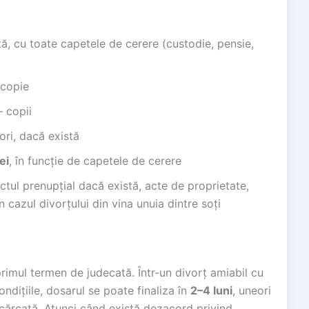
ă, cu toate capetele de cerere (custodie, pensie,
 copie
— copii
ori, dacă există
ei
, în funcție de capetele de cerere
tul prenupțial dacă există, acte de proprietate,
n cazul divorțului din vina unuia dintre soți
primul termen de judecată. Într-un divorț amiabil cu
condițiile, dosarul se poate finaliza în
2–4 luni
, uneori
cărcată. Atunci când există dezacord privind