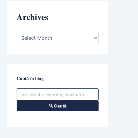
Archives
A
r
c
h
i
v
e
s
Caută în blog
🔍 Caută