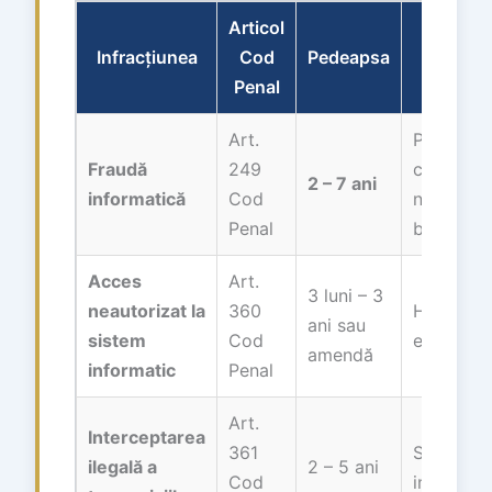
Articol
Infracțiunea
Cod
Pedeapsa
Exempl
Penal
Art.
Phishing,
Fraudă
249
card, acc
2 – 7 ani
informatică
Cod
neautoriz
Penal
bancar
Acces
Art.
3 luni – 3
neautorizat la
360
Hacking, 
ani sau
sistem
Cod
emailul/c
amendă
informatic
Penal
Art.
Interceptarea
361
Sniffing r
ilegală a
2 – 5 ani
Cod
intercept