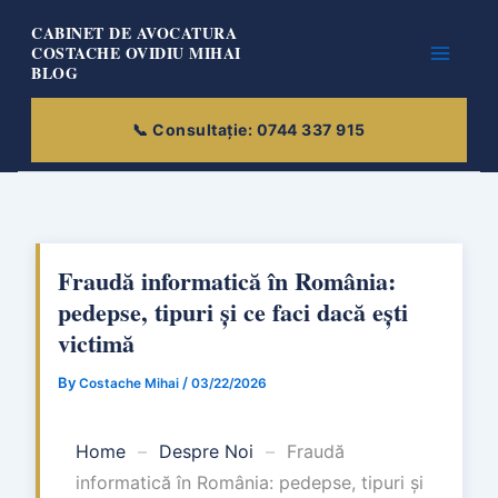
Skip
CABINET DE AVOCATURA
to
COSTACHE OVIDIU MIHAI
BLOG
content
Fraudă informatică în România:
pedepse, tipuri și ce faci dacă ești
victimă
By
/
Costache Mihai
03/22/2026
Home
–
Despre Noi
–
Fraudă
informatică în România: pedepse, tipuri și