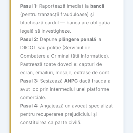
Pasul 1:
Raportează imediat la
bancă
(pentru tranzacții frauduloase) și
blochează cardul — banca are obligația
legală să investigheze.
Pasul 2:
Depune
plângere penală
la
DIICOT sau poliție (Serviciul de
Combatere a Criminalității Informatice).
Păstrează toate dovezile: capturi de
ecran, emailuri, mesaje, extrase de cont.
Pasul 3:
Sesizează
ANPC
dacă frauda a
avut loc prin intermediul unei platforme
comerciale.
Pasul 4:
Angajează un avocat specializat
pentru recuperarea prejudiciului și
constituirea ca parte civilă.