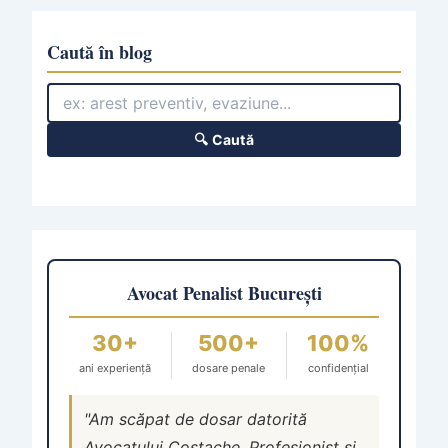
Caută în blog
🔍 Caută
Avocat Penalist București
30+
500+
100%
ani experiență
dosare penale
confidențial
"Am scăpat de dosar datorită
Avocatului Costache. Profesionist și