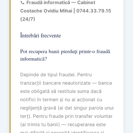
📞
Fraudă informatică — Cabinet
Costache Ovidiu Mihai | 0744.33.79.15
(24/7)
Întrebări frecvente
Pot recupera banii pierduți printr-o fraudă
informatică?
Depinde de tipul fraudei. Pentru
tranzacții bancare neautorizate — banca
este obligată să restituie suma dacă
notifici în termen și nu ai acționat cu
neglijență gravă (ai dat singur parola unui
terț). Pentru fraude prin transfer voluntar
(ai trimis tu banii) — recuperarea este
mai dificilă și necesită identificarea și