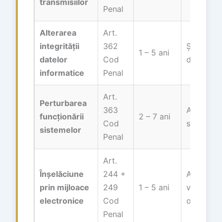
transmisiilor
Penal
Alterarea
Art.
integrității
362
Ștergere/
1 – 5 ani
datelor
Cod
date, ra
informatice
Penal
Art.
Perturbarea
363
Atac DDo
funcționării
2 – 7 ani
Cod
sisteme I
sistemelor
Penal
Art.
Înșelăciune
244 +
Anunțuri 
prin mijloace
249
1 – 5 ani
vânzări fi
electronice
Cod
online
Penal