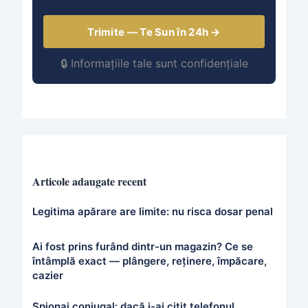
Trimite — Te Sun în 24h →
🔒 Informațiile tale sunt confidențiale
Articole adaugate recent
Legitima apărare are limite: nu risca dosar penal
Ai fost prins furând dintr-un magazin? Ce se
întâmplă exact — plângere, reținere, împăcare,
cazier
Spionaj conjugal: dacă i-ai citit telefonul