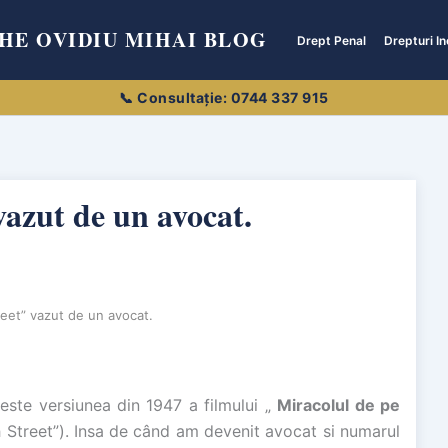
HE OVIDIU MIHAI BLOG
Drept Penal
Drepturi In
vazut de un avocat.
reet” vazut de un avocat.
este versiunea din 1947 a filmului „
Miracolul de pe
th Street”). Insa de când am devenit avocat si numarul