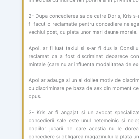
2- Dupa concedierea sa de catre Doris, Kris s-ar
fi facut o reclamatie pentru concediere nelega
vechiul post, cu plata unor mari daune morale.
Apoi, ar fi luat taxiul si s-ar fi dus la Consil
reclamat ca a fost discriminat deoarece conc
mintale (care nu ar influenta modalitatea de exe
Apoi ar adauga si un al doilea motiv de discrim
cu discriminare pe baza de sex din moment ce
opus.
3- Kris ar fi angajat si un avocat specializa
concedierii sale este unul netemeinic si ne
copiilor jucarii pe care acestia nu le dore
concediere si obligarea magazinului la plata u