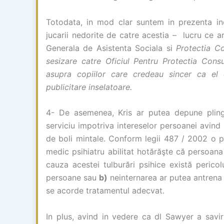
Totodata, in mod clar suntem in prezenta inc
jucarii nedorite de catre acestia – lucru ce a
Generala de Asistenta Sociala si
Protectia Co
sesizare catre Oficiul Pentru Protectia Consu
asupra copiilor care credeau sincer ca el 
publicitare inselatoare.
4- De asemenea, Kris ar putea depune plinge
serviciu impotriva intereselor persoanei avind i
de boli mintale. Conform legii 487 / 2002 o p
medic psihiatru abilitat hotărăşte că persoana
cauza acestei tulburări psihice există perico
persoane sau
b)
neinternarea ar putea antrena o
se acorde tratamentul adecvat.
In plus, avind in vedere ca dl Sawyer a savirs