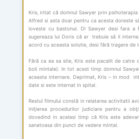
Kris, iritat că domnul Sawyer prin psihoterapia
Alfred si asta doar pentru ca acesta doreste să a
loveste cu bastonul. Dl Sawyer desi fara a fi
sugereaza lui Doris că ar trebuie să il interne
acord cu aceasta solutie, desi fără tragere de 
Fără ca ea sa stie, Kris este pacalit de catre d
boli mintale). In tot acest timp domnul Sawyer
aceasta internare. Deprimat, Kris – in mod int
date si este internat in spital.
Restul filmului constă in relatarea activitatii 
iniţierea procedurilor judiciare pentru a obţi
dovedind in acelasi timp că Kris este adeva
sanatoasa din punct de vedere mintal.