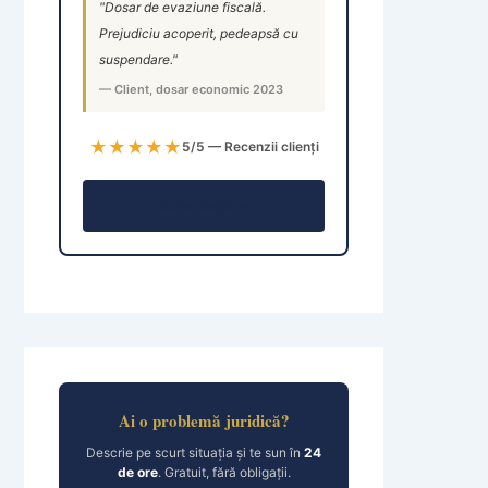
"Dosar de evaziune fiscală.
Prejudiciu acoperit, pedeapsă cu
suspendare."
— Client, dosar economic 2023
★★★★★
5/5 — Recenzii clienți
Consultație →
Ai o problemă juridică?
Descrie pe scurt situația și te sun în
24
de ore
. Gratuit, fără obligații.