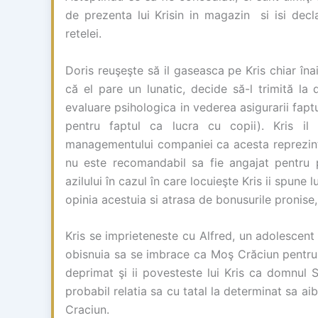
de prezenta lui Krisin in magazin si isi decl
retelei.
Doris reuşeşte să il gaseasca pe Kris chiar î
că el pare un lunatic, decide să-l trimită 
evaluare psihologica in vederea asigurarii faptu
pentru faptul ca lucra cu copii). Kris i
managementului companiei ca acesta reprezinta
nu este recomandabil sa fie angajat pentru 
azilului în cazul în care locuieşte Kris ii spune
opinia acestuia si atrasa de bonusurile pronise,
Kris se imprieteneste cu Alfred, un adolescent
obisnuia sa se imbrace ca Moş Crăciun pentru co
deprimat şi ii povesteste lui Kris ca domnul 
probabil relatia sa cu tatal la determinat sa a
Craciun.