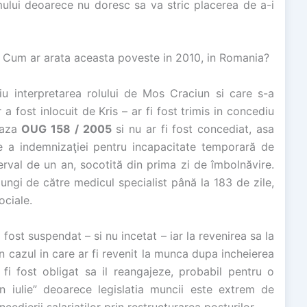
ului deoarece nu doresc sa va stric placerea de a-i
e. Cum ar arata aceasta poveste in 2010, in Romania?
iu interpretarea rolului de Mos Craciun si care s-a
r a fost inlocuit de Kris – ar fi fost trimis in concediu
baza
OUG 158 / 2005
si nu ar fi fost concediat, asa
e a indemnizaţiei pentru incapacitate temporară de
erval de un an, socotită din prima zi de îmbolnăvire.
ungi de către medicul specialist până la 183 de zile,
ociale.
 fost suspendat – si nu incetat – iar la revenirea sa la
n cazul in care ar fi revenit la munca dupa incheierea
 fi fost obligat sa il reangajeze, probabil pentru o
n iulie” deoarece legislatia muncii este extrem de
cedierii salariatilor prin restructurarea posturilor.