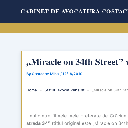
Skip
CABINET DE AVOCATURA COSTAC
to
content
„Miracle on 34th Street” 
By
Costache Mihai
/
12/18/2010
Home
–
Sfaturi Avocat Penalist
–
„Miracle on 34th St
Unul dintre filmele mele preferate de Crăciun 
strada 34”
(titlul original este „Miracle on 34