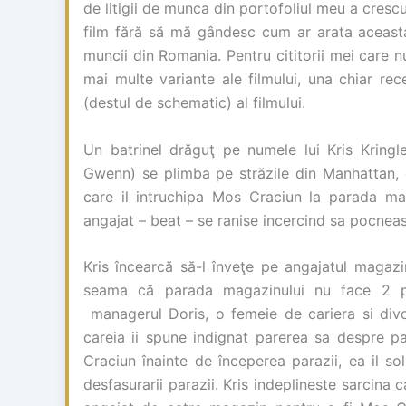
de litigii de munca din portofoliul meu a cres
film fără să mă gândesc cum ar arata aceasta
muncii din Romania. Pentru cititorii mei care n
mai multe variante ale filmului, una chiar re
(destul de schematic) al filmului.
Un batrinel drăguţ pe numele lui Kris Kring
Gwenn) se plimba pe străzile din Manhattan, d
care il intruchipa Mos Craciun la parada ma
angajat – beat – se ranise incercind sa pocneas
Kris încearcă să-l înveţe pe angajatul magazi
seama că parada magazinului nu face 2 pa
managerul Doris, o femeie de cariera si divo
careia ii spune indignat parerea sa despre p
Craciun înainte de începerea parazii, ea il so
desfasurarii parazii. Kris indeplineste sarcina