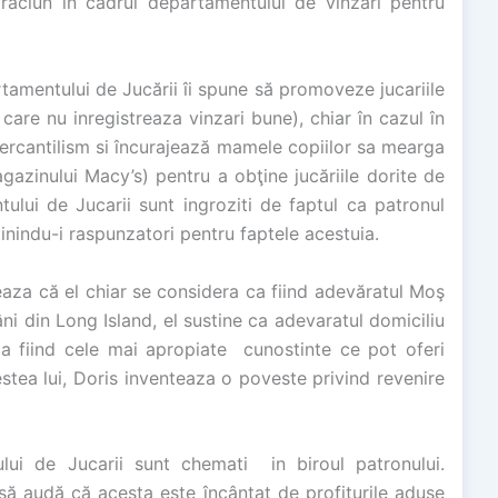
aciun in cadrul departamentului de vinzari pentru
mentului de Jucării îi spune să promoveze jucariile
care nu inregistreaza vinzari bune), chiar în cazul în
mercantilism si încurajează mamele copiilor sa mearga
azinului Macy’s) pentru a obţine jucăriile dorite de
ului de Jucarii sunt ingroziti de faptul ca patronul
inindu-i raspunzatori pentru faptele acestuia.
izeaza că el chiar se considera ca fiind adevăratul Moş
âni din Long Island, el sustine ca adevaratul domiciliu
ca fiind cele mai apropiate cunostinte ce pot oferi
stea lui, Doris inventeaza o poveste privind revenire
lui de Jucarii sunt chemati in biroul patronului.
 să audă că acesta este încântat de profiturile aduse