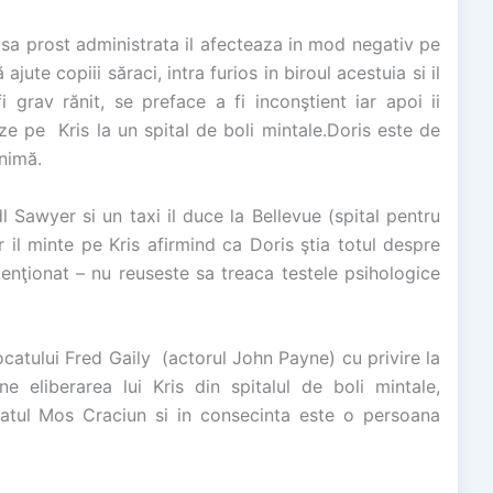
 sa prost administrata il afecteaza in mod negativ pe
jute copiii săraci, intra furios in biroul acestuia si il
 grav rănit, se preface a fi inconştient iar apoi ii
ze pe Kris la un spital de boli mintale.Doris este de
inimă.
l Sawyer si un taxi il duce la Bellevue (spital pentru
 il minte pe Kris afirmind ca Doris ştia totul despre
enţionat – nu reuseste sa treaca testele psihologice
avocatului Fred Gaily (actorul John Payne) cu privire la
ne eliberarea lui Kris din spitalul de boli mintale,
ratul Mos Craciun si in consecinta este o persoana