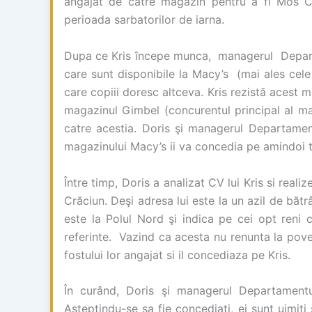
angajat de catre magazin pentru a fi Mos Cr
perioada sarbatorilor de iarna.
Dupa ce Kris începe munca, managerul Departa
care sunt disponibile la Macy’s (mai ales cele 
care copiii doresc altceva. Kris rezistă acest 
magazinul Gimbel (concurentul principal al mag
catre acestia. Doris şi managerul Departament
magazinului Macy’s ii va concedia pe amindoi t
Între timp, Doris a analizat CV lui Kris si real
Crăciun. Deşi adresa lui este la un azil de bătr
este la Polul Nord şi indica pe cei opt reni 
referinte. Vazind ca acesta nu renunta la pove
fostului lor angajat si il concediaza pe Kris.
În curând, Doris şi managerul Departamentu
Asteptindu-se sa fie concediati, ei sunt uimiţi