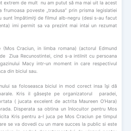
cut extrem de mult nu am putut să ma mai uit la acest
 frumoasa poveste „tradusa” prin prisma legislatiei
u sunt împătimiţi de filmul alb-negru (desi s-au facut
centa) imi permit sa va prezint mai intai un rezumat
le (Mos Craciun, in limba romana) (actorul Edmund
e Ziua Recunostintei, cind s-a intilnit cu persoana
gazinului Macy intr-un moment in care respectivul
ca din biciul sau.
nului sa foloseasca biciul in mod corect insa îşi dă
rale. Kris il găseşte pe organizatorul paradei,
rtata ( jucata excelent de actrita Maureen O’Hara)
arada. Disperata sa obtina un înlocuitor pentru Mos
licita Kris pentru a-l juca pe Mos Craciun pe timpul
 care se va dovedi cu un mare succes la public si este