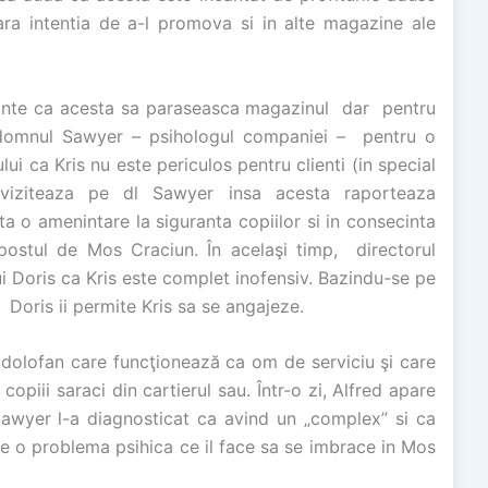
ara intentia de a-l promova si in alte magazine ale
nainte ca acesta sa paraseasca magazinul dar pentru
la domnul Sawyer – psihologul companiei – pentru o
lui ca Kris nu este periculos pentru clienti (in special
l viziteaza pe dl Sawyer insa acesta raporteaza
 o amenintare la siguranta copiilor si in consecinta
postul de Mos Craciun. În acelaşi timp, directorul
 lui Doris ca Kris este complet inofensiv. Bazindu-se pe
 Doris ii permite Kris sa se angajeze.
 dolofan care funcţionează ca om de serviciu şi care
piii saraci din cartierul sau. Într-o zi, Alfred apare
Sawyer l-a diagnosticat ca avind un „complex” si ca
ibe o problema psihica ce il face sa se imbrace in Mos