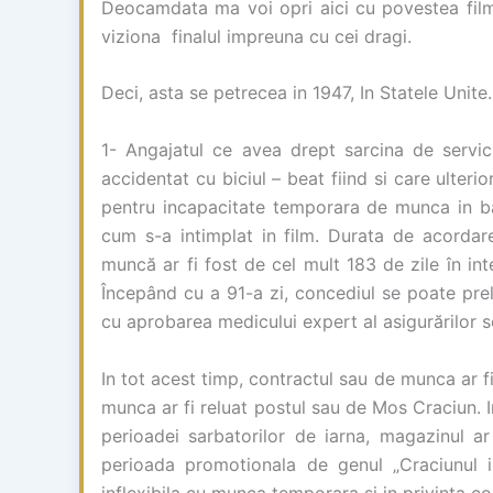
Deocamdata ma voi opri aici cu povestea film
viziona finalul impreuna cu cei dragi.
Deci, asta se petrecea in 1947, In Statele Unit
1- Angajatul ce avea drept sarcina de servic
accidentat cu biciul – beat fiind si care ulterio
pentru incapacitate temporara de munca in 
cum s-a intimplat in film. Durata de acordar
muncă ar fi fost de cel mult 183 de zile în int
Începând cu a 91-a zi, concediul se poate prel
cu aprobarea medicului expert al asigurărilor s
In tot acest timp, contractul sau de munca ar fi
munca ar fi reluat postul sau de Mos Craciun. I
perioadei sarbatorilor de iarna, magazinul ar
perioada promotionala de genul „Craciunul i
inflexibila cu munca temporara si in privinta con