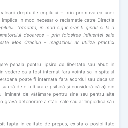
alcarii drepturile copilului – prin promovarea unor
r implica in mod necesar o reclamatie catre Directia
pilului. Totodata, in mod sigur s-ar fi gindit si la o
matorului deoarece – prin folosirea influentei sale
este Mos Craciun – magazinul ar utiliza practici
re penala pentru lipsire de libertate sau abuz in
n vedere ca a fost internat fara vointa sa in spitalul
ersoana poate fi internata fara acordul sau daca un
 suferă de o tulburare psihică şi consideră că
a)
din
lul iminent de vătămare pentru sine sau pentru alte
 gravă deteriorare a stării sale sau ar împiedica să i
it fapta in calitate de prepus, exista o posibilitate