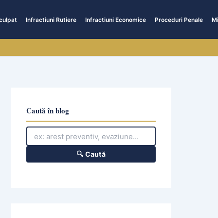
culpat
Infractiuni Rutiere
Infractiuni Economice
Proceduri Penale
Mi
Caută în blog
🔍 Caută