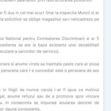
 fi dus in cel mai scurt timp la Inspectia Muncii si ar
la solicitind sa oblige magazinul sa-l reincadreze pe
iului National pentru Combaterea Discriminarii si ar fi
edierea sa are la baza existenta unei dezabilitati
cutare a sarcinilor de serviciu).
inare si anume virsta sa inaintata peste care ar plusa
 persoana care l-a concediat este o persoana de sex
t in litigii de munca caruia i-ar fi spus ca motivul
legal, anume refuzul sau de a promova spre vinzare
au. In consecinta se impunea anularea deciziei de
nor daune consistente.