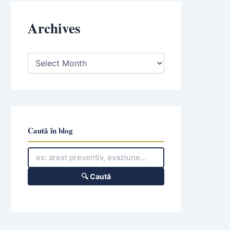
Archives
A
r
c
h
i
v
e
s
Caută în blog
🔍 Caută