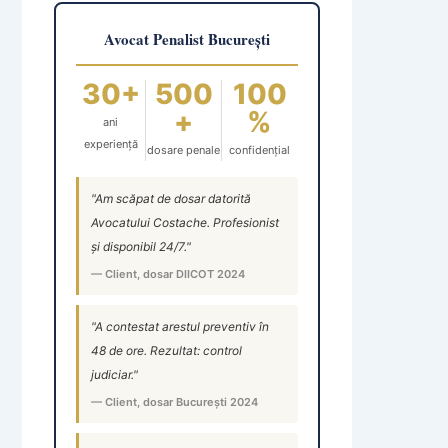
Avocat Penalist București
30+
500
100
+
%
ani
experiență
dosare penale
confidențial
"Am scăpat de dosar datorită
Avocatului Costache. Profesionist
și disponibil 24/7."
— Client, dosar DIICOT 2024
"A contestat arestul preventiv în
48 de ore. Rezultat: control
judiciar."
— Client, dosar București 2024