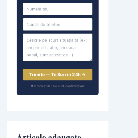
Trimite — Te Sun în 24h →
🔒 Informațiile tale sunt confidențiale
Articole adaugate