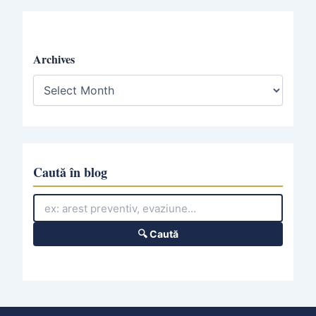
Archives
A
r
c
h
i
v
e
Caută în blog
s
🔍 Caută