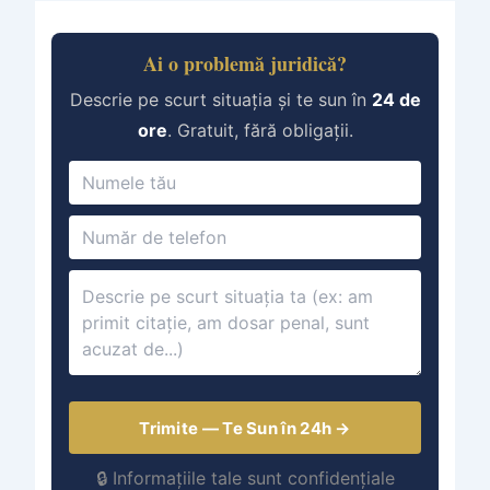
Ai o problemă juridică?
Descrie pe scurt situația și te sun în
24 de
ore
. Gratuit, fără obligații.
Trimite — Te Sun în 24h →
🔒 Informațiile tale sunt confidențiale