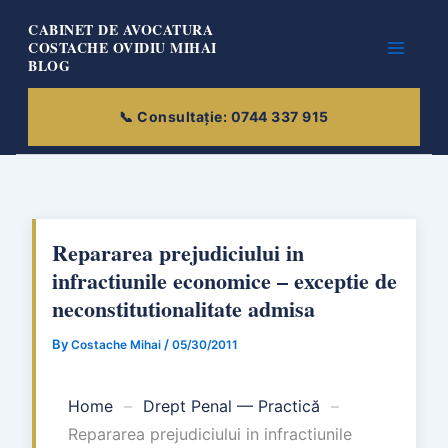
Skip
CABINET DE AVOCATURA
to
COSTACHE OVIDIU MIHAI
BLOG
content
Repararea prejudiciului in
infractiunile economice – exceptie de
neconstitutionalitate admisa
By
/
Costache Mihai
05/30/2011
Home
–
Drept Penal — Practică
–
Repararea prejudiciului in infractiunile