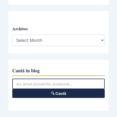
Archives
A
r
c
h
i
v
e
Caută în blog
s
🔍 Caută