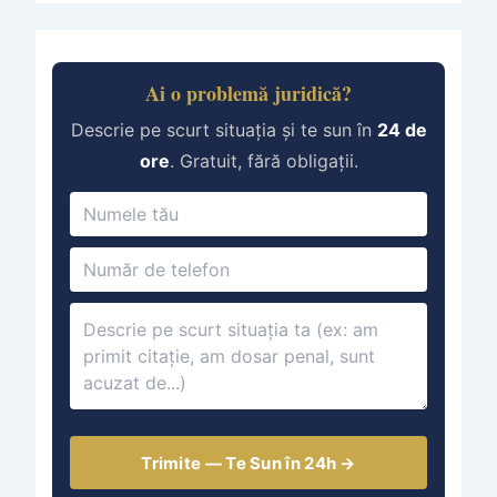
Ai o problemă juridică?
Descrie pe scurt situația și te sun în
24 de
ore
. Gratuit, fără obligații.
Trimite — Te Sun în 24h →