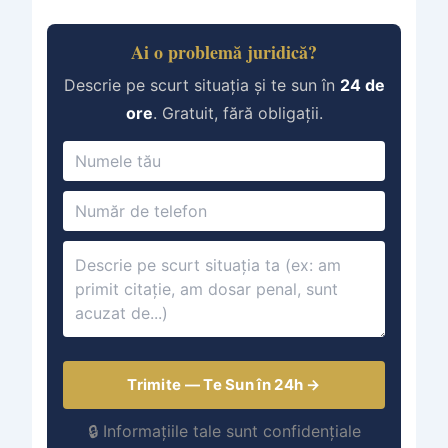
Ai o problemă juridică?
Descrie pe scurt situația și te sun în
24 de
ore
. Gratuit, fără obligații.
Trimite — Te Sun în 24h →
🔒 Informațiile tale sunt confidențiale