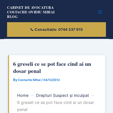
Skip
CABINET DE AVOCATURA
to
COSTACHE OVIDIU MIHAI
BLOG
content
6 greseli ce se pot face cind ai un
dosar penal
By
/
Costache Mihai
04/12/2012
Home
–
Drepturi Suspect și Inculpat
–
6 greseli ce se pot face cind ai un dosar
penal