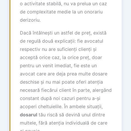
o activitate stabilă, nu va prelua un caz
de complexitate medie la un onorariu
derizoriu.
Dacă întâlnești un astfel de preț, există
de regulă două explicații: fie avocatul
respectiv nu are suficienți clienți și
acceptă orice caz, la orice preț, doar
pentru un venit imediat, fie este un
avocat care are deja prea multe dosare
deschise și nu mai poate oferi atenția
necesară fiecărui client în parte, alergând
constant după noi cazuri pentru a-și
acoperi cheltuielile. În ambele situații,
dosarul
tău riscă să devină unul dintre
multele, fără atenția individuală de care
ai nevoie.