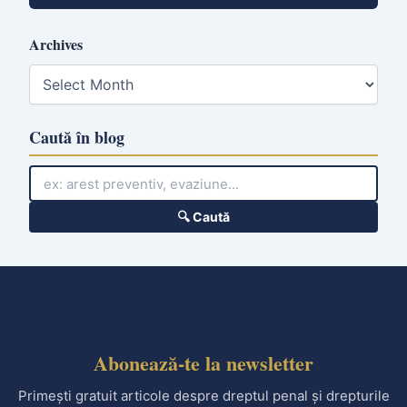
Archives
A
r
c
h
Caută în blog
i
v
e
s
🔍 Caută
Abonează-te la newsletter
Primești gratuit articole despre dreptul penal și drepturile