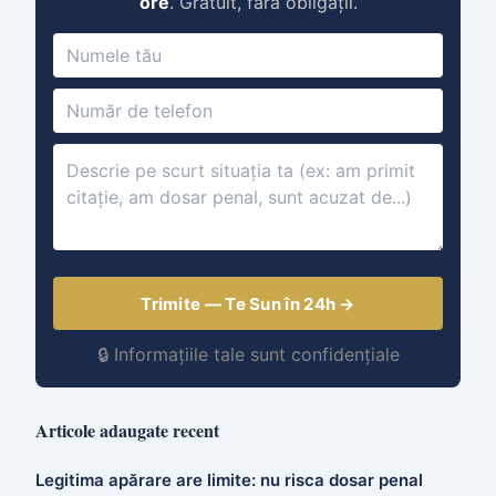
ore
. Gratuit, fără obligații.
Trimite — Te Sun în 24h →
🔒 Informațiile tale sunt confidențiale
Articole adaugate recent
Legitima apărare are limite: nu risca dosar penal