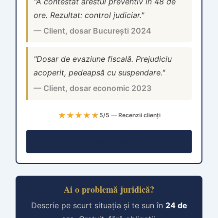
"A contestat arestul preventiv în 48 de
ore. Rezultat: control judiciar."
— Client, dosar București 2024
"Dosar de evaziune fiscală. Prejudiciu
acoperit, pedeapsă cu suspendare."
— Client, dosar economic 2023
★★★★★
5/5 — Recenzii clienți
Consultație →
Ai o problemă juridică?
Descrie pe scurt situația și te sun în
24 de