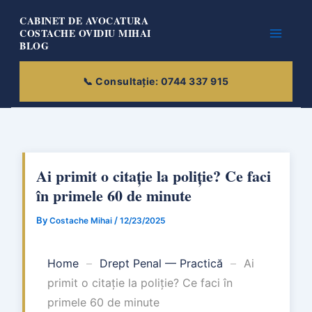
Skip
CABINET DE AVOCATURA
to
COSTACHE OVIDIU MIHAI
BLOG
content
Ai primit o citație la poliție? Ce faci
în primele 60 de minute
By
/
Costache Mihai
12/23/2025
Home
–
Drept Penal — Practică
–
Ai
primit o citație la poliție? Ce faci în
primele 60 de minute