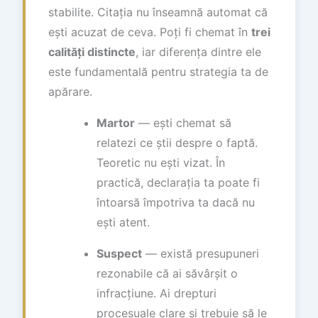
stabilite. Citația nu înseamnă automat că
ești acuzat de ceva. Poți fi chemat în
trei
calități distincte
, iar diferența dintre ele
este fundamentală pentru strategia ta de
apărare.
Martor
— ești chemat să
relatezi ce știi despre o faptă.
Teoretic nu ești vizat. În
practică, declarația ta poate fi
întoarsă împotriva ta dacă nu
ești atent.
Suspect
— există presupuneri
rezonabile că ai săvârșit o
infracțiune. Ai drepturi
procesuale clare și trebuie să le