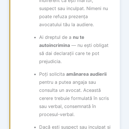
indiferent că ești martor,
suspect sau inculpat. Nimeni nu
poate refuza prezența
avocatului tău la audiere.
Ai dreptul de a
nu te
autoincrimina
— nu ești obligat
să dai declarații care te pot
prejudicia.
Poți solicita
amânarea audierii
pentru a putea angaja sau
consulta un avocat. Această
cerere trebuie formulată în scris
sau verbal, consemnată în
procesul-verbal.
Dacă ești suspect sau inculpat și