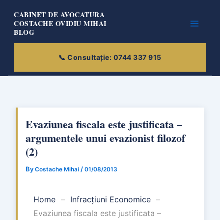
Skip
CABINET DE AVOCATURA
to
COSTACHE OVIDIU MIHAI
BLOG
content
Evaziunea fiscala este justificata –
argumentele unui evazionist filozof
(2)
By
/
Costache Mihai
01/08/2013
Home
–
Infracțiuni Economice
–
Evaziunea fiscala este justificata –