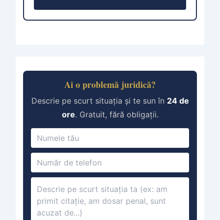
Ai o problemă juridică?
Descrie pe scurt situația și te sun în
24 de
ore
. Gratuit, fără obligații.