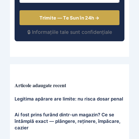
Trimite — Te Sun în 24h →
🔒 Informațiile tale sunt confidențiale
Articole adaugate recent
Legitima apărare are limite: nu risca dosar penal
Ai fost prins furând dintr-un magazin? Ce se
întâmplă exact — plângere, reținere, împăcare,
cazier