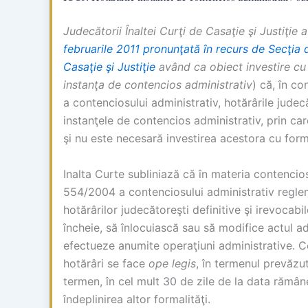
Judecătorii Înaltei Curţi de Casaţie şi Justiţie 
februarile 2011 pronunţată în recurs de Secţia d
Casaţie şi Justiţie
având ca obiect investire cu
instanţa de contencios administrativ
) că, în c
a contenciosului administrativ, hotărârile judec
instanţele de contencios administrativ, prin care
şi nu este necesară investirea acestora cu form
Inalta Curte subliniază că în materia contenciosu
554/2004 a contenciosului administrativ regl
hotărârilor judecătoreşti definitive şi irevocabi
încheie, să înlocuiască sau să modifice actul adm
efectueze anumite operaţiuni administrative. 
hotărâri se face
ope legis
, în termenul prevăzut 
termen, în cel mult 30 de zile de la data rămâner
îndeplinirea altor formalităţi.