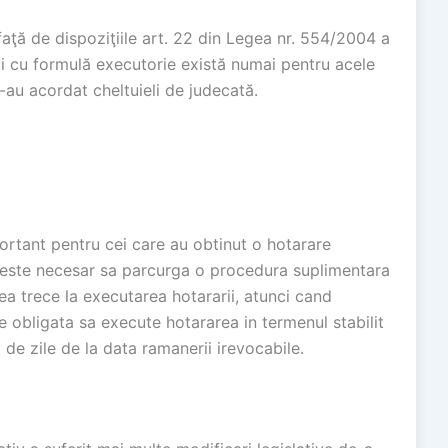
aţă de dispoziţiile art. 22 din Legea nr. 554/2004 a
rii cu formulă executorie există numai pentru acele
s-au acordat cheltuieli de judecată.
ortant pentru cei care au obtinut o hotarare
nu este necesar sa parcurga o procedura suplimentara
ea trece la executarea hotararii, atunci cand
e obligata sa execute hotararea in termenul stabilit
0 de zile de la data ramanerii irevocabile.