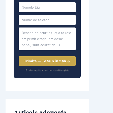
Trimite — Te Sun în 24h →
🔒 Informațiile tale sunt confidențiale
Articole adaugate