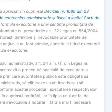
au apreciat (în cuprinsul
Deciziei nr. 1080 din 23
e contencios administrativ şi fiscal a Înaltei Curti de
 formulă executorie a unei sentinţe pronunţată de
onfomitate cu prevederile art. 22 Legea nr. 554/2004
ătoreşti definitive şi irevocabile pronunţate de
 acţiunile au fost admise, constituie titluri executorii
ulă executorie.
lui administrativ, art. 24 alin. (1) din Legea nr.
ementează o procedură specială de executare a
le prin care autoritatea publică este obligată să
inistrativ, să elibereze un alt înscris sau să
Conform acestei proceduri, executarea respectivelor
în cuprinsul hotărârii, iar în lipsa unui astfel de
ii irevocabile a hotărârii, fără a mai fi necesară