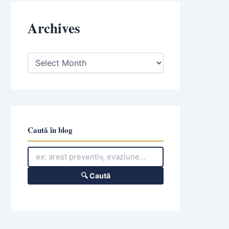
Archives
A
r
c
h
i
v
e
s
Caută în blog
🔍 Caută