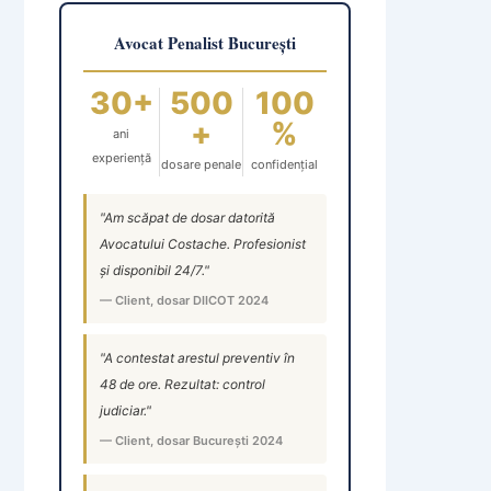
Avocat Penalist București
30+
500
100
+
%
ani
experiență
dosare penale
confidențial
"Am scăpat de dosar datorită
Avocatului Costache. Profesionist
și disponibil 24/7."
— Client, dosar DIICOT 2024
"A contestat arestul preventiv în
48 de ore. Rezultat: control
judiciar."
— Client, dosar București 2024