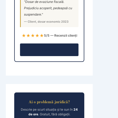
"Dosar de evaziune fiscală.
Prejudiciu acoperit, pedeapsă cu
suspendare."
— Client, dosar economic 2023
★★★★★
5/5 — Recenzii clienți
Consultație →
Ai o problemă juridică?
Descrie pe scurt situația și te sun în
24
de ore
. Gratuit, fără obligații.