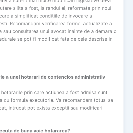
iv a suferit mai multe modificari legislative de-a
are silita a fost, la randul ei, reformata prin noul
are a simplificat conditiile de invocare a
resti. Recomandam verificarea formei actualizate a
a sau consultarea unui avocat inainte de a demara o
edurale se pot fi modificat fata de cele descrise in
ie a unei hotarari de contencios administrativ
, hotararile prin care actiunea a fost admisa sunt
irea cu formula executorie. Va recomandam totusi sa
at, intrucat pot exista exceptii sau modificari
xecuta de buna voie hotararea?