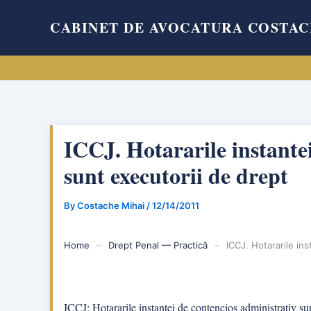
Skip
CABINET DE AVOCATURA COSTAC
to
content
ICCJ. Hotararile instante
sunt executorii de drept
By
Costache Mihai
/
12/14/2011
Home
–
Drept Penal — Practică
–
ICCJ. Hotararile in
ICCJ: Hotararile instantei de contencios administrativ su