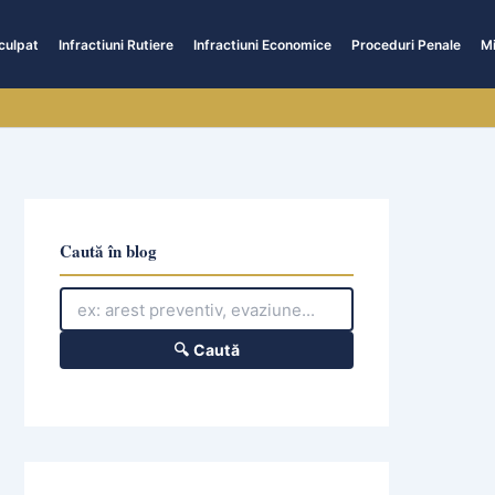
culpat
Infractiuni Rutiere
Infractiuni Economice
Proceduri Penale
Mi
Caută în blog
🔍 Caută