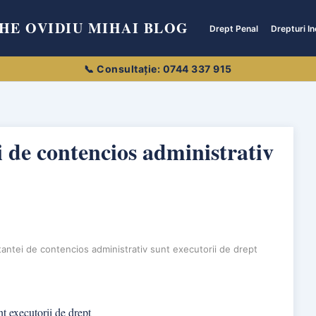
HE OVIDIU MIHAI BLOG
Drept Penal
Drepturi In
i de contencios administrativ
stantei de contencios administrativ sunt executorii de drept
nt executorii de drept