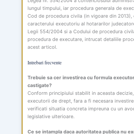
Legea nr. 554/2004 a contenciosului administrat
lungul timpului, iar procedura generala de execut
Cod de procedura civila (in vigoare din 2013), c
caracterului executoriu al hotararilor judecato
Legii 554/2004 si a Codului de procedura civil
procedura de executare, intrucat detaliile proc
acest articol.
Intrebari frecvente
Trebuie sa cer investirea cu formula executor
castigate?
Conform principiului stabilit in aceasta decizie
executorii de drept, fara a fi necesara invest
verificati situatia concreta impreuna cu un avoc
legislative ulterioare.
Ce se intampla daca autoritatea publica nu e