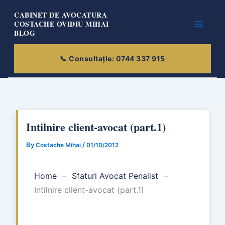
Skip
CABINET DE AVOCATURA
to
COSTACHE OVIDIU MIHAI
BLOG
content
Intilnire client-avocat (part.1)
By
/
Costache Mihai
01/10/2012
Home
–
Sfaturi Avocat Penalist
–
Intilnire client-avocat (part.1)