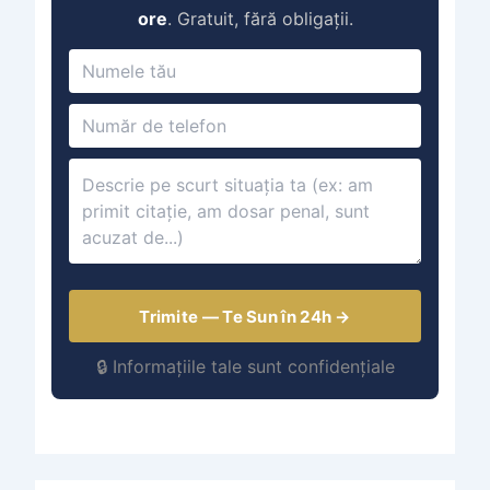
ore
. Gratuit, fără obligații.
Trimite — Te Sun în 24h →
🔒 Informațiile tale sunt confidențiale