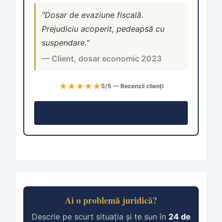
"Dosar de evaziune fiscală.
Prejudiciu acoperit, pedeapsă cu
suspendare."
— Client, dosar economic 2023
★★★★★
5/5 — Recenzii clienți
Consultație →
Ai o problemă juridică?
Descrie pe scurt situația și te sun în
24 de