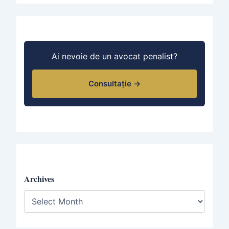
Ai nevoie de un avocat penalist?
Consultație →
Archives
A
r
c
h