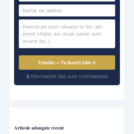
Trimite — Te Sun în 24h →
🔒 Informațiile tale sunt confidențiale
Articole adaugate recent