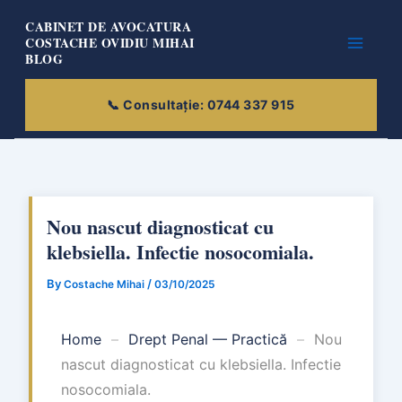
Skip
CABINET DE AVOCATURA
to
COSTACHE OVIDIU MIHAI
BLOG
content
Nou nascut diagnosticat cu
klebsiella. Infectie nosocomiala.
By
/
Costache Mihai
03/10/2025
Home
–
Drept Penal — Practică
–
Nou
nascut diagnosticat cu klebsiella. Infectie
nosocomiala.