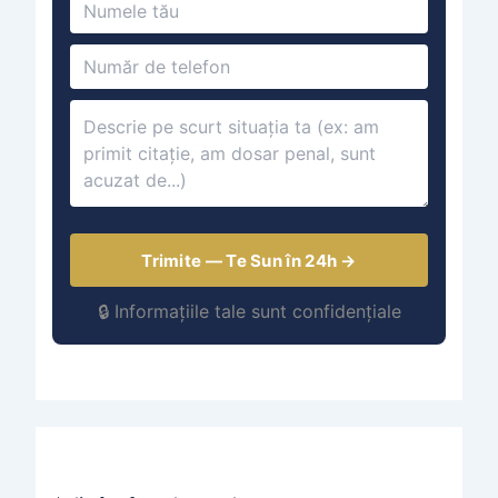
Trimite — Te Sun în 24h →
🔒 Informațiile tale sunt confidențiale