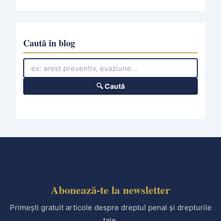
h
i
v
e
Caută în blog
s
🔍 Caută
Abonează-te la newsletter
Primești gratuit articole despre dreptul penal și drepturile
tale.