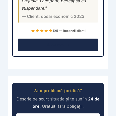
Prejudiciu acoperit, pedeapsă cu
suspendare."
— Client, dosar economic 2023
★★★★★
5/5 — Recenzii clienți
Consultație →
Ai o problemă juridică?
Descrie pe scurt situația și te sun în
24 de
ore
. Gratuit, fără obligații.