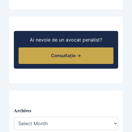
Ai nevoie de un avocat penalist?
Consultație →
Archives
A
r
c