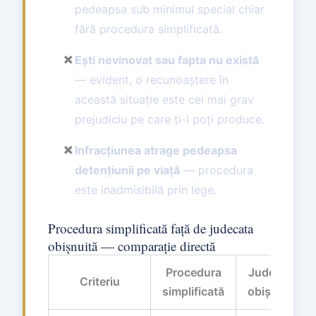
pedeapsa sub minimul special chiar
fără procedura simplificată.
✗
Ești nevinovat sau fapta nu există
— evident, o recunoaștere în
această situație este cel mai grav
prejudiciu pe care ți-l poți produce.
✗
Infracțiunea atrage pedeapsa
detențiunii pe viață
— procedura
este inadmisibilă prin lege.
Procedura simplificată față de judecata
obișnuită — comparație directă
Procedura
Judecata
Criteriu
simplificată
obișnuită