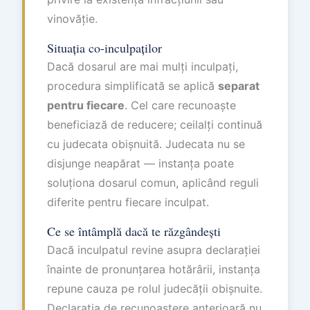
vinovăție.
Situația co-inculpaților
Dacă dosarul are mai mulți inculpați,
procedura simplificată se aplică
separat
pentru fiecare
. Cel care recunoaște
beneficiază de reducere; ceilalți continuă
cu judecata obișnuită. Judecata nu se
disjunge neapărat — instanța poate
soluționa dosarul comun, aplicând reguli
diferite pentru fiecare inculpat.
Ce se întâmplă dacă te răzgândești
Dacă inculpatul revine asupra declarației
înainte de pronunțarea hotărârii, instanța
repune cauza pe rolul judecății obișnuite.
Declarația de recunoaștere anterioară nu