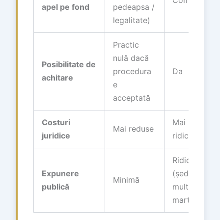
apel pe fond
pedeapsa /
legalitate)
Practic
nulă dacă
Posibilitate de
procedura
Da
achitare
e
acceptată
Costuri
Mai
Mai reduse
juridice
ridicate
Ridicată
Expunere
(ședințe
Minimă
publică
multiple,
martori)