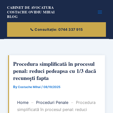
Skip
CABINET DE AVOCATURA
to
COSTACHE OVIDIU MIHAI
BLOG
content
Procedura simplificată în procesul
penal: reduci pedeapsa cu 1/3 dacă
recunoști fapta
By
/
Costache Mihai
08/19/2025
Home
–
Proceduri Penale
–
Procedura
simplificată în procesul penal: reduci