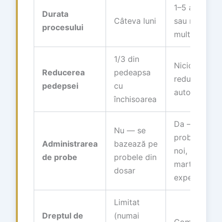
1–5 ani
Durata
Câteva luni
sau mai
procesului
mult
1/3 din
Nicio
Reducerea
pedeapsa
reducere
pedepsei
cu
automată
închisoarea
Da —
Nu — se
probe
Administrarea
bazează pe
noi,
de probe
probele din
martori,
dosar
expertize
Limitat
Dreptul de
(numai
Complet