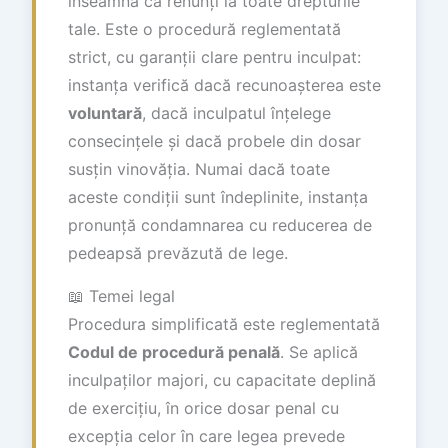
înseamnă că renunți la toate drepturile
tale. Este o procedură reglementată
strict, cu garanții clare pentru inculpat:
instanța verifică dacă recunoașterea este
voluntară
, dacă inculpatul înțelege
consecințele și dacă probele din dosar
susțin vinovăția. Numai dacă toate
aceste condiții sunt îndeplinite, instanța
pronunță condamnarea cu reducerea de
pedeapsă prevăzută de lege.
📖 Temei legal
Procedura simplificată este reglementată
Codul de procedură penală
. Se aplică
inculpaților majori, cu capacitate deplină
de exercițiu, în orice dosar penal cu
excepția celor în care legea prevede