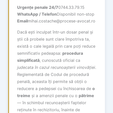
Urgențe penale 24/7
0744.33.79.15
WhatsApp / Telefon
Disponibil non-stop
Email
mihai.costache@procese-avocat.ro
Dacă ești inculpat într-un dosar penal și
știi că probele sunt clare împotriva ta,
există o cale legală prin care poți reduce
semnificativ pedeapsa:
procedura
simplificată
, cunoscută oficial ca
judecata în cazul recunoașterii vinovăției
.
Reglementată de Codul de procedură
penală, aceasta îți permite să obții o
reducere a pedepsei cu închisoarea de
o
treime
și a amenzii penale cu o
pătrime
— în schimbul recunoașterii faptelor
reținute în rechizitoriu, înainte de