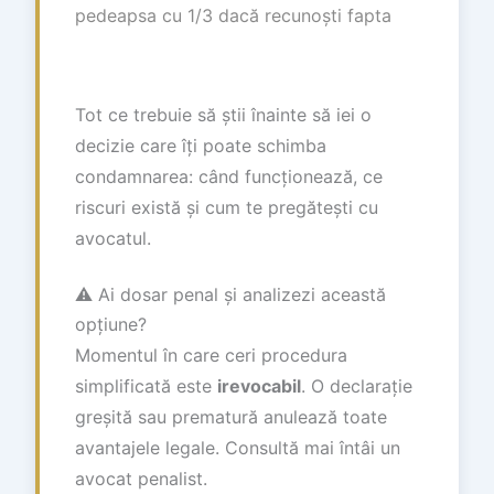
pedeapsa cu 1/3 dacă recunoști fapta
Tot ce trebuie să știi înainte să iei o
decizie care îți poate schimba
condamnarea: când funcționează, ce
riscuri există și cum te pregătești cu
avocatul.
⚠️ Ai dosar penal și analizezi această
opțiune?
Momentul în care ceri procedura
simplificată este
irevocabil
. O declarație
greșită sau prematură anulează toate
avantajele legale. Consultă mai întâi un
avocat penalist.