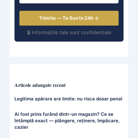
Trimite — Te Sun în 24h →
🔒 Informațiile tale sunt confidențiale
Articole adaugate recent
Legitima apărare are limite: nu risca dosar penal
Ai fost prins furând dintr-un magazin? Ce se
întâmplă exact — plângere, reținere, împăcare,
cazier