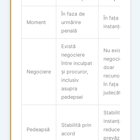
În faza de
În fața
Moment
urmărire
instanței
penală
Există
Nu există
negociere
negociere;
între inculpat
doar
Negociere
și procuror,
recunoaștere
inclusiv
în fața
asupra
judecătorului
pedepsei
Stabilită de
instanță, cu
Stabilită prin
Pedeapsă
reduceri
acord
prevăzute