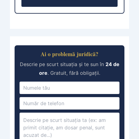
Ai o problemă juridică?
Descrie pe scurt situația și te sun în
24 de
ore
. Gratuit, fără obligații.