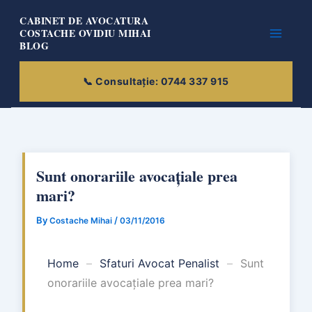
Skip
CABINET DE AVOCATURA
to
COSTACHE OVIDIU MIHAI
BLOG
content
Sunt onorariile avocațiale prea
mari?
By
/
Costache Mihai
03/11/2016
Home
–
Sfaturi Avocat Penalist
–
Sunt
onorariile avocațiale prea mari?