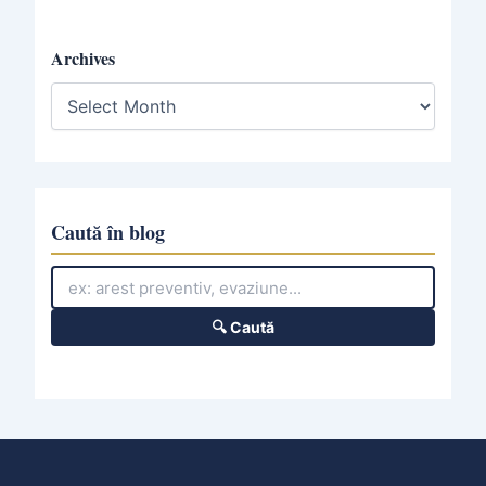
Archives
A
r
c
h
i
v
e
Caută în blog
s
🔍 Caută