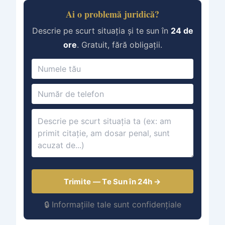
Ai o problemă juridică?
Descrie pe scurt situația și te sun în
24 de
ore
. Gratuit, fără obligații.
Trimite — Te Sun în 24h →
🔒 Informațiile tale sunt confidențiale