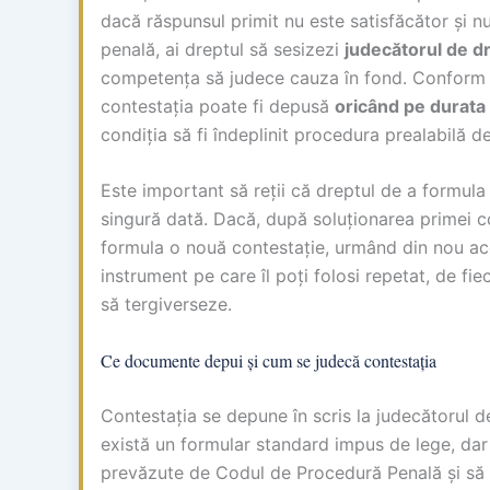
dacă răspunsul primit nu este satisfăcător și n
penală, ai dreptul să sesizezi
judecătorul de dre
competența să judece cauza în fond. Conform a
contestația poate fi depusă
oricând pe durata 
condiția să fi îndeplinit procedura prealabilă d
Este important să reții că dreptul de a formul
singură dată. Dacă, după soluționarea primei co
formula o nouă contestație, urmând din nou acee
instrument pe care îl poți folosi repetat, de f
să tergiverseze.
Ce documente depui și cum se judecă contestația
Contestația se depune în scris la judecătorul de
există un formular standard impus de lege, dar
prevăzute de Codul de Procedură Penală și să f