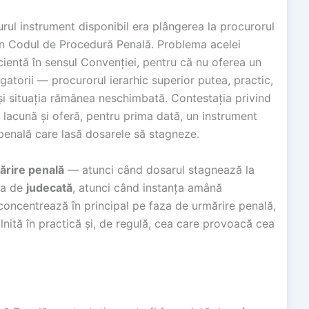
urul instrument disponibil era plângerea la procurorul
din Codul de Procedură Penală. Problema acelei
icientă în sensul Convenției, pentru că nu oferea un
atorii — procurorul ierarhic superior putea, practic,
și situația rămânea neschimbată. Contestația privind
lacună și oferă, pentru prima dată, un instrument
penală care lasă dosarele să stagneze.
ărire penală
— atunci când dosarul stagnează la
aza de
judecată
, atunci când instanța amână
 concentrează în principal pe faza de urmărire penală,
lnită în practică și, de regulă, cea care provoacă cea