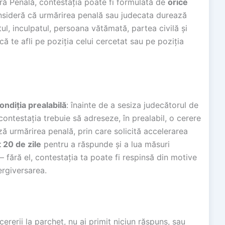
dură Penală, contestația poate fi formulată de
orice
sideră că urmărirea penală sau judecata durează
ul, inculpatul, persoana vătămată, partea civilă și
ă te afli pe poziția celui cercetat sau pe poziția
ondiția prealabilă
: înainte de a sesiza judecătorul de
contestația trebuie să adreseze, în prealabil, o cerere
 urmărirea penală, prin care solicită accelerarea
 20 de zile
pentru a răspunde și a lua măsuri
 fără el, contestația ta poate fi respinsă din motive
ergiversarea.
rerii la parchet, nu ai primit niciun răspuns, sau