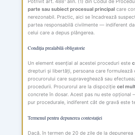
Potrivit art. 488¹ alin. (1) din Codul de Proce
parte sau subiect procesual principal
care con
nerezonabil. Practic, aici se încadrează suspect
partea responsabilă civilmente — indiferent dac
celui care a depus plângerea.
Condiția prealabilă obligatorie
Un element esențial al acestei proceduri este
c
drepturi și libertăți, persoana care formulează 
procurorului care supraveghează sau efectuează
procedurii. Procurorul are la dispoziție
cel mult
concrete în dosar. Acest pas nu este opțional —
pur procedurale, indiferent cât de gravă este t
Termenul pentru depunerea contestației
Dacă, în termen de 20 de zile de la depunerea ce