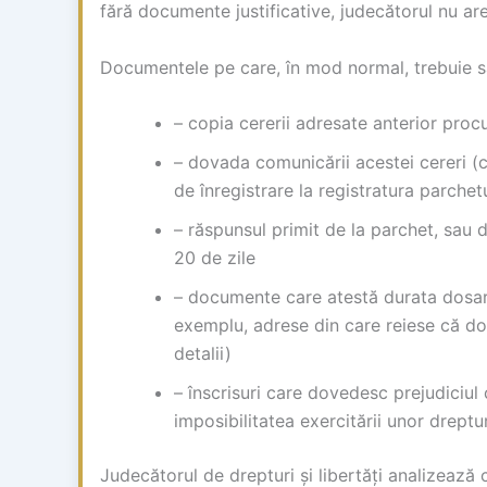
fără documente justificative, judecătorul nu are
Documentele pe care, în mod normal, trebuie să
– copia cererii adresate anterior procu
– dovada comunicării acestei cereri 
de înregistrare la registratura parchet
– răspunsul primit de la parchet, sau 
20 de zile
– documente care atestă durata dosaru
exemplu, adrese din care reiese că dosa
detalii)
– înscrisuri care dovedesc prejudiciul
imposibilitatea exercitării unor drepturi
Judecătorul de drepturi și libertăți analizează