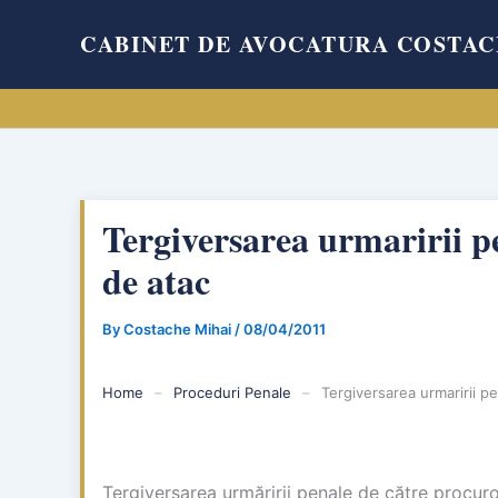
Skip
CABINET DE AVOCATURA COSTAC
to
content
Tergiversarea urmaririi p
de atac
By
Costache Mihai
/
08/04/2011
Home
–
Proceduri Penale
–
Tergiversarea urmaririi p
Tergiversarea urmăririi penale de către procur