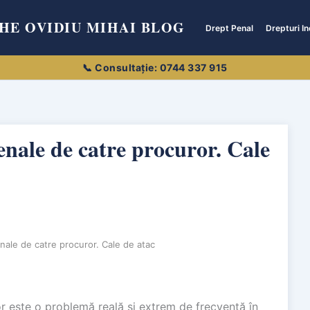
HE OVIDIU MIHAI BLOG
Drept Penal
Drepturi In
enale de catre procuror. Cale
enale de catre procuror. Cale de atac
or este o problemă reală și extrem de frecventă în