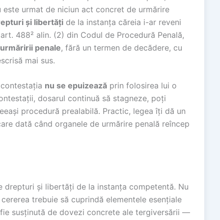
u este urmat de niciun act concret de urmărire
pturi și libertăți
de la instanța căreia i-ar reveni
rt. 488² alin. (2) din Codul de Procedură Penală,
urmăririi penale
, fără un termen de decădere, cu
escrisă mai sus.
a contestația
nu se epuizează
prin folosirea lui o
ntestații, dosarul continuă să stagneze, poți
ași procedură prealabilă. Practic, legea îți dă un
iecare dată când organele de urmărire penală reîncep
 drepturi și libertăți de la instanța competentă. Nu
 cererea trebuie să cuprindă elementele esențiale
ie susținută de dovezi concrete ale tergiversării —