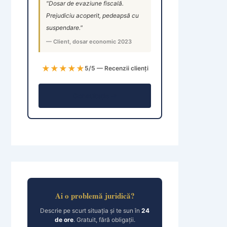
"Dosar de evaziune fiscală.
Prejudiciu acoperit, pedeapsă cu
suspendare."
— Client, dosar economic 2023
★★★★★
5/5 — Recenzii clienți
Consultație →
Ai o problemă juridică?
Descrie pe scurt situația și te sun în
24
de ore
. Gratuit, fără obligații.