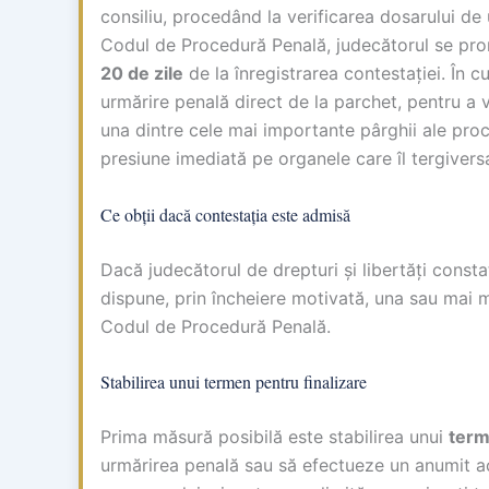
consiliu, procedând la verificarea dosarului de 
Codul de Procedură Penală, judecătorul se pro
20 de zile
de la înregistrarea contestației. În c
urmărire penală direct de la parchet, pentru a v
una dintre cele mai importante pârghii ale proc
presiune imediată pe organele care îl tergivers
Ce obții dacă contestația este admisă
Dacă judecătorul de drepturi și libertăți cons
dispune, prin încheiere motivată, una sau mai m
Codul de Procedură Penală.
Stabilirea unui termen pentru finalizare
Prima măsură posibilă este stabilirea unui
term
urmărirea penală sau să efectueze un anumit act