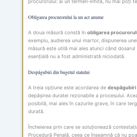
procurorului: ai un termen-limită, nu mai poți 
Obligarea procurorului la un act anume
A doua măsură constă în
obligarea procurorul
exemplu, audierea unui martor, dispunerea unei 
măsură este utilă mai ales atunci când dosarul 
esențială nu a fost administrată niciodată.
Despăgubiri din bugetul statului
A treia opțiune este acordarea de
despăgubiri
depășirea duratei rezonabile a procesului. Acea
posibilă, mai ales în cazurile grave, în care te
durată.
Încheierea prin care se soluționează contestaț
Procedură Penală, ceea ce înseamnă că nu poat