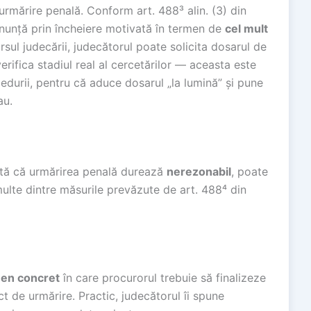
urmărire penală. Conform art. 488³ alin. (3) din
nunță prin încheiere motivată în termen de
cel mult
ursul judecării, judecătorul poate solicita dosarul de
erifica stadiul real al cercetărilor — aceasta este
edurii, pentru că aduce dosarul „la lumină” și pune
au.
tată că urmărirea penală durează
nerezonabil
, poate
ulte dintre măsurile prevăzute de art. 488⁴ din
en concret
în care procurorul trebuie să finalizeze
 de urmărire. Practic, judecătorul îi spune