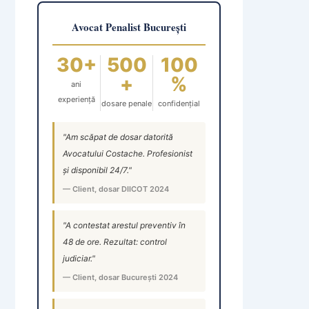
Avocat Penalist București
30+
500
100
+
%
ani
experiență
dosare penale
confidențial
"Am scăpat de dosar datorită
Avocatului Costache. Profesionist
și disponibil 24/7."
— Client, dosar DIICOT 2024
"A contestat arestul preventiv în
48 de ore. Rezultat: control
judiciar."
— Client, dosar București 2024