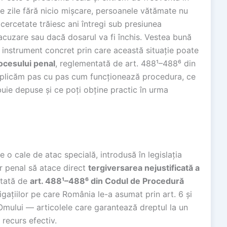
e zile fără nicio mișcare, persoanele vătămate nu
cercetate trăiesc ani întregi sub presiunea
b acuzare sau dacă dosarul va fi închis. Vestea bună
 instrument concret prin care această situație poate
ocesului penal
, reglementată de art. 488¹–488⁶ din
explicăm pas cu pas cum funcționează procedura, ce
ie depuse și ce poți obține practic în urma
 o cale de atac specială, introdusă în legislația
r penal să atace direct
tergiversarea nejustificată a
ntată de
art. 488¹–488⁶ din Codul de Procedură
igațiilor pe care România le-a asumat prin art. 6 și
Omului — articolele care garantează dreptul la un
 recurs efectiv.