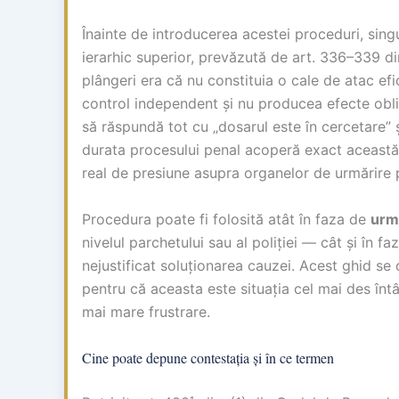
Înainte de introducerea acestei proceduri, sing
ierarhic superior, prevăzută de art. 336–339 
plângeri era că nu constituia o cale de atac ef
control independent și nu producea efecte oblig
să răspundă tot cu „dosarul este în cercetare” 
durata procesului penal acoperă exact această 
real de presiune asupra organelor de urmărire 
Procedura poate fi folosită atât în faza de
urm
nivelul parchetului sau al poliției — cât și în f
nejustificat soluționarea cauzei. Acest ghid se
pentru că aceasta este situația cel mai des întâ
mai mare frustrare.
Cine poate depune contestația și în ce termen