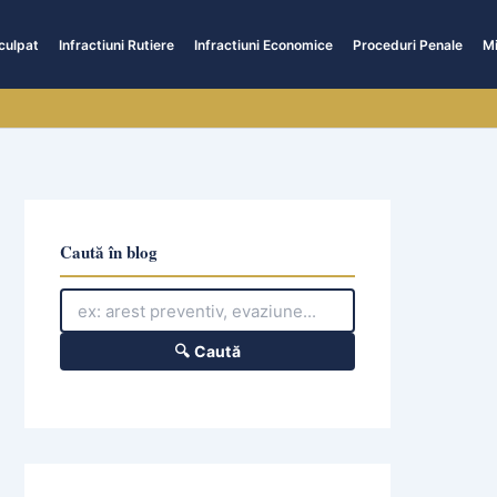
culpat
Infractiuni Rutiere
Infractiuni Economice
Proceduri Penale
Mi
Caută în blog
🔍 Caută