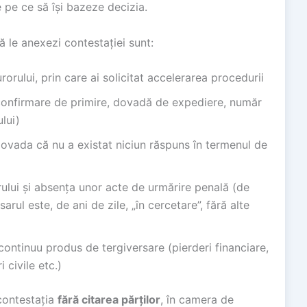
 pe ce să își bazeze decizia.
 le anexezi contestației sunt:
rorului, prin care ai solicitat accelerarea procedurii
(confirmare de primire, dovadă de expediere, număr
ului)
dovada că nu a existat niciun răspuns în termenul de
lui și absența unor acte de urmărire penală (de
rul este, de ani de zile, „în cercetare”, fără alte
 continuu produs de tergiversare (pierderi financiare,
 civile etc.)
 contestația
fără citarea părților
, în camera de