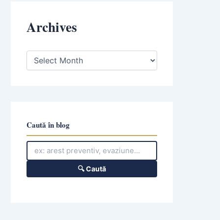
Archives
A
r
c
h
i
v
e
s
Caută în blog
🔍 Caută