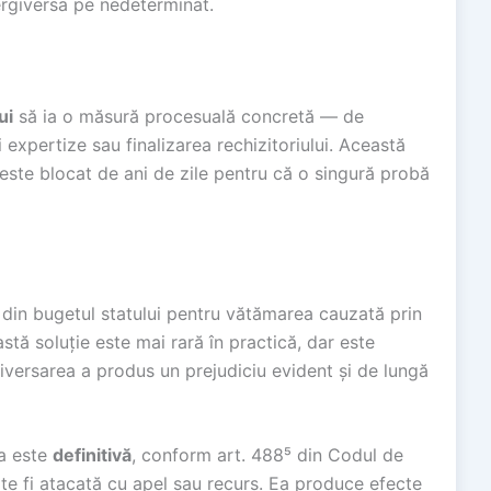
tergiversa pe nedeterminat.
ui
să ia o măsură procesuală concretă — de
expertize sau finalizarea rechizitoriului. Această
este blocat de ani de zile pentru că o singură probă
din bugetul statului pentru vătămarea cauzată prin
stă soluție este mai rară în practică, dar este
rgiversarea a produs un prejudiciu evident și de lungă
ia este
definitivă
, conform art. 488⁵ din Codul de
e fi atacată cu apel sau recurs. Ea produce efecte