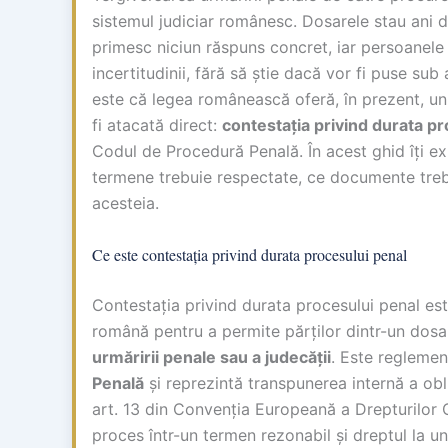
sistemul judiciar românesc. Dosarele stau ani d
primesc niciun răspuns concret, iar persoanele 
incertitudinii, fără să știe dacă vor fi puse su
este că legea românească oferă, în prezent, un
fi atacată direct:
contestația privind durata pr
Codul de Procedură Penală. În acest ghid îți 
termene trebuie respectate, ce documente trebu
acesteia.
Ce este contestația privind durata procesului penal
Contestația privind durata procesului penal este
română pentru a permite părților dintr-un dosa
urmăririi penale sau a judecății
. Este regleme
Penală
și reprezintă transpunerea internă a obl
art. 13 din Convenția Europeană a Drepturilor 
proces într-un termen rezonabil și dreptul la un