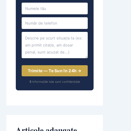
Trimite — Te Sun în 24h →
🔒 Informațiile tale sunt confidențiale
Articole adaugate