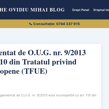
HE OVIDIU MIHAI BLOG
Drept Penal
Drepturi In
ntat de O.U.G. nr. 9/2013
110 din Tratatul privind
ropene (TFUE)
glementat de O.U.G. nr. 9/2013 este incompatibil cu art. 110 din