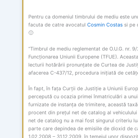
Pentru ca domeniul timbrului de mediu este unu
facuta de catre avocatul
Cosmin Costas
si pe 
🙂
“Timbrul de mediu reglementat de O.U.G. nr. 9/2
Funcționarea Uniunii Europene (TFUE). Aceasta
lecturii hotărârii pronunțate de Curtea de Just
afacerea C-437/12, procedura inițiată de cetăț
În fapt, în fața Curții de Justiție a Uniunii Eu
percepută cu ocazia primei înmatriculări a unui
furnizate de instanța de trimitere, această tax
procent din prețul net de catalog al vehiculului
net de catalog nu a mai fost singurul criteriu lu
parte care depindea de emisiile de dioxid de c
1.02.2008 – 31.12.2009, în temeiul unor dispoziț