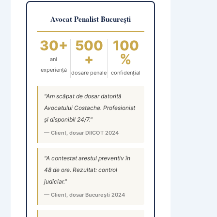
Avocat Penalist București
30+
500
100
+
%
ani
experiență
dosare penale
confidențial
"Am scăpat de dosar datorită
Avocatului Costache. Profesionist
și disponibil 24/7."
— Client, dosar DIICOT 2024
"A contestat arestul preventiv în
48 de ore. Rezultat: control
judiciar."
— Client, dosar București 2024