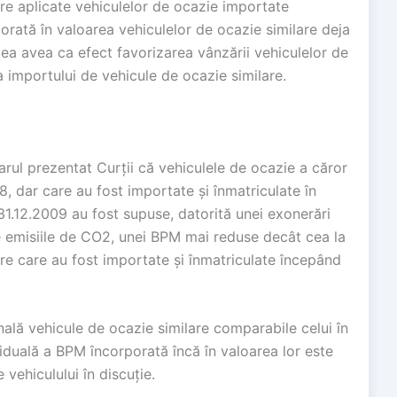
are aplicate vehiculelor de ocazie importate
orată în valoarea vehiculelor de ocazie similare deja
tea avea ca efect favorizarea vânzării vehiculelor de
 importului de vehicule de ocazie similare.
arul prezentat Curții că vehiculele de ocazie a căror
8, dar care au fost importate și înmatriculate în
31.12.2009 au fost supuse, datorită unei exonerări
e emisiile de CO2, unei BPM mai reduse decât cea la
re care au fost importate și înmatriculate începând
nală vehicule de ocazie similare comparabile celui în
ziduală a BPM încorporată încă în valoarea lor este
vehiculului în discuție.