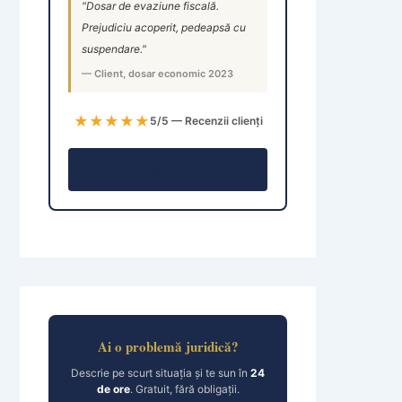
"Dosar de evaziune fiscală.
Prejudiciu acoperit, pedeapsă cu
suspendare."
— Client, dosar economic 2023
★★★★★
5/5 — Recenzii clienți
Consultație →
Ai o problemă juridică?
Descrie pe scurt situația și te sun în
24
de ore
. Gratuit, fără obligații.