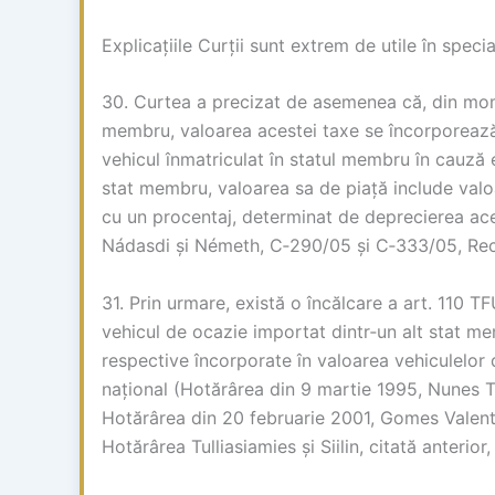
Explicațiile Curții sunt extrem de utile în spec
30. Curtea a precizat de asemenea că, din momen
membru, valoarea acestei taxe se încorporează 
vehicul înmatriculat în statul membru în cauză 
stat membru, valoarea sa de piață include valoa
cu un procentaj, determinat de deprecierea aces
Nádasdi și Németh, C‑290/05 și C‑333/05, Rec.,
31. Prin urmare, există o încălcare a art. 110 
vehicul de ocazie importat dintr‑un alt stat m
respective încorporate în valoarea vehiculelor d
național (Hotărârea din 9 martie 1995, Nunes T
Hotărârea din 20 februarie 2001, Gomes Valente
Hotărârea Tulliasiamies și Siilin, citată anterior