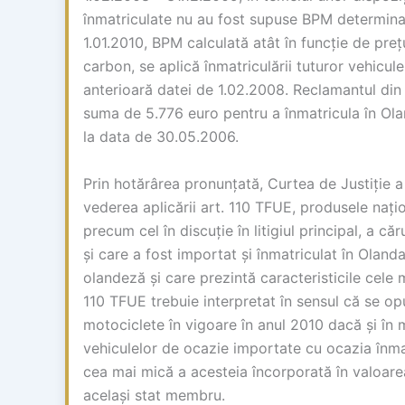
înmatriculate nu au fost supuse BPM determinat
1.01.2010, BPM calculată atât în funcție de preț
carbon, se aplică înmatriculării tuturor vehicule
anterioară datei de 1.02.2008. Reclamantul din li
suma de 5.776 euro pentru a înmatricula în Ola
la data de 30.05.2006.
Prin hotărârea pronunțată, Curtea de Justiție a
vederea aplicării art. 110 TFUE, produsele nați
precum cel în discuție în litigiul principal, a c
și care a fost importat și înmatriculat în Oland
olandeză și care prezintă caracteristicile cele 
110 TFUE trebuie interpretat în sensul că se o
motociclete în vigoare în anul 2010 dacă și în 
vehiculelor de ocazie importate cu ocazia înmat
cea mai mică a acesteia încorporată în valoarea
același stat membru.