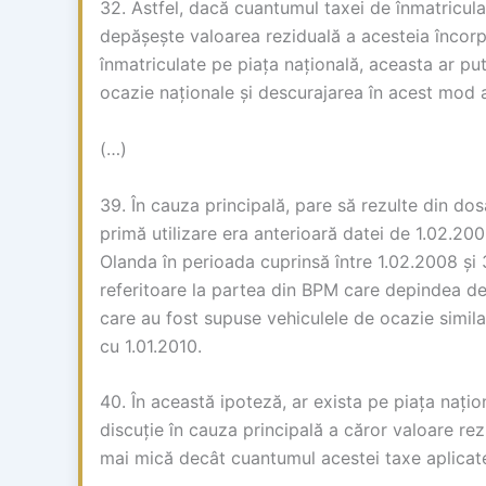
32. Astfel, dacă cuantumul taxei de înmatricul
depășește valoarea reziduală a acesteia încorp
înmatriculate pe piața națională, aceasta ar pu
ocazie naționale și descurajarea în acest mod a
(…)
39. În cauza principală, pare să rezulte din dos
primă utilizare era anterioară datei de 1.02.200
Olanda în perioada cuprinsă între 1.02.2008 și 
referitoare la partea din BPM care depindea d
care au fost supuse vehiculele de ocazie simila
cu 1.01.2010.
40. În această ipoteză, ar exista pe piața națio
discuție în cauza principală a căror valoare re
mai mică decât cuantumul acestei taxe aplicate 