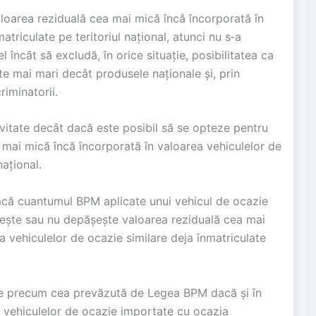
oarea reziduală cea mai mică încă încorporată în
atriculate pe teritoriul național, atunci nu s‑a
încât să excludă, în orice situație, posibilitatea ca
e mai mari decât produsele naționale și, prin
riminatorii.
evitate decât dacă este posibil să se opteze pentru
 mai mică încă încorporată în valoarea vehiculelor de
național.
 dacă cuantumul BPM aplicate unui vehicul de ocazie
pășește sau nu depășește valoarea reziduală cea mai
a vehiculelor de ocazie similare deja înmatriculate
xe precum cea prevăzută de Legea BPM dacă și în
 vehiculelor de ocazie importate cu ocazia