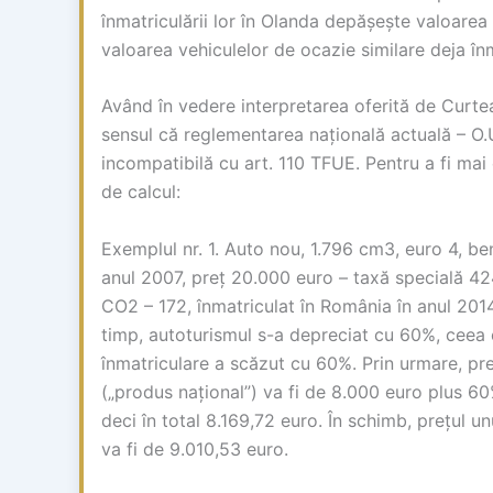
înmatriculării lor în Olanda depășește valoarea
valoarea vehiculelor de ocazie similare deja în
Având în vedere interpretarea oferită de Curte
sensul că reglementarea națională actuală – O.U
incompatibilă cu art. 110 TFUE. Pentru a fi mai
de calcul:
Exemplul nr. 1. Auto nou, 1.796 cm3, euro 4, be
anul 2007, preț 20.000 euro – taxă specială 42
CO2 – 172, înmatriculat în România în anul 2014
timp, autoturismul s-a depreciat cu 60%, ceea 
înmatriculare a scăzut cu 60%. Prin urmare, pre
(„produs național”) va fi de 8.000 euro plus 60
deci în total 8.169,72 euro. În schimb, prețul u
va fi de 9.010,53 euro.