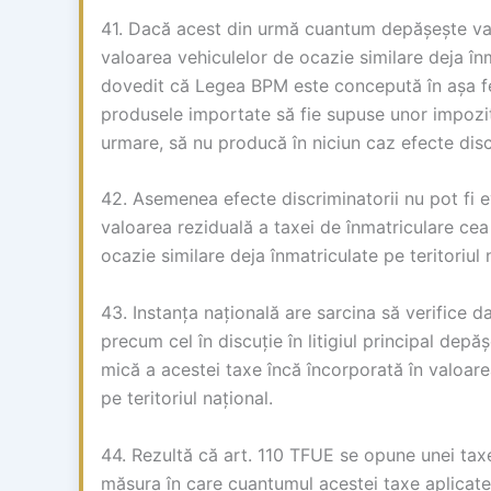
41. Dacă acest din urmă cuantum depășește val
valoarea vehiculelor de ocazie similare deja înm
dovedit că Legea BPM este concepută în așa fel 
produsele importate să fie supuse unor impozit
urmare, să nu producă în niciun caz efecte disc
42. Asemenea efecte discriminatorii nu pot fi 
valoarea reziduală a taxei de înmatriculare cea
ocazie similare deja înmatriculate pe teritoriul 
43. Instanța națională are sarcina să verifice
precum cel în discuție în litigiul principal de
mică a acestei taxe încă încorporată în valoare
pe teritoriul național.
44. Rezultă că art. 110 TFUE se opune unei ta
măsura în care cuantumul acestei taxe aplicate