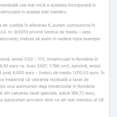
 reziduală cea mai mică a acesteia încorporată în
matriculate în același stat membru.
a de Justiție în afacerea X, putem concluziona în
.G. nr. 9/2013 privind timbrul de mediu – este
 elocvenți, trebuie să avem în vedere niște exemple
nzină, emisii CO2 – 172, înmatriculat în România în
4,30 euro vs. Auto 2007, 1.796 cm3, benzină, emisii
, preț 8.000 euro – timbru de mediu 1.010,53 euro. În
ce înseamnă că valoarea reziduală a taxei de
țul unui autoturism deja înmatriculat în România
% din valoarea taxei speciale, adică 169,72 euro,
nui autoturism provenit dintr-un alt stat membru al UE