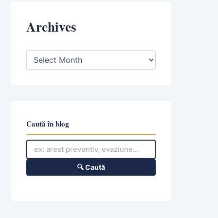
Archives
A
r
c
h
i
v
e
s
Caută în blog
🔍 Caută