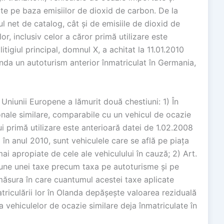
e pe baza emisiilor de dioxid de carbon. De la
ul net de catalog, cât și de emisiile de dioxid de
lor, inclusiv celor a căror primă utilizare este
tigiul principal, domnul X, a achitat la 11.01.2010
nda un autoturism anterior înmatriculat în Germania,
 Uniunii Europene a lămurit două chestiuni: 1) În
onale similare, comparabile cu un vehicul de ocazie
ărui primă utilizare este anterioară datei de 1.02.2008
a în anul 2010, sunt vehiculele care se află pe piața
mai apropiate de cele ale vehiculului în cauză; 2) Art.
pune unei taxe precum taxa pe autoturisme și pe
măsura în care cuantumul acestei taxe aplicate
riculării lor în Olanda depășește valoarea reziduală
 vehiculelor de ocazie similare deja înmatriculate în