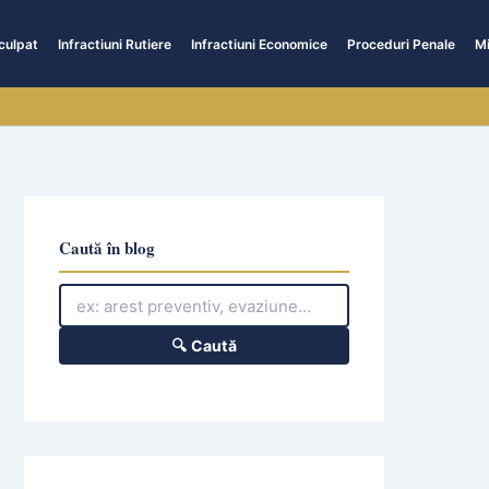
culpat
Infractiuni Rutiere
Infractiuni Economice
Proceduri Penale
Mi
Caută în blog
🔍 Caută