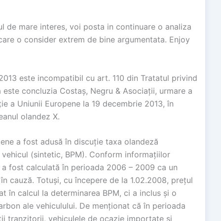
l de mare interes, voi posta in continuare o analiza
care o consider extrem de bine argumentata. Enjoy
013 este incompatibil cu art. 110 din Tratatul privind
 este concluzia Costaș, Negru & Asociații, urmare a
iție a Uniunii Europene la 19 decembrie 2013, în
eanul olandez X.
ropene a fost adusă în discuție taxa olandeză
 vehicul (sintetic, BPM). Conform informațiilor
ă a fost calculată în perioada 2006 – 2009 ca un
 în cauză. Totuși, cu începere de la 1.02.2008, prețul
at în calcul la determinarea BPM, ci a inclus și o
arbon ale vehiculului. De menționat că în perioada
ii tranzitorii, vehiculele de ocazie importate și