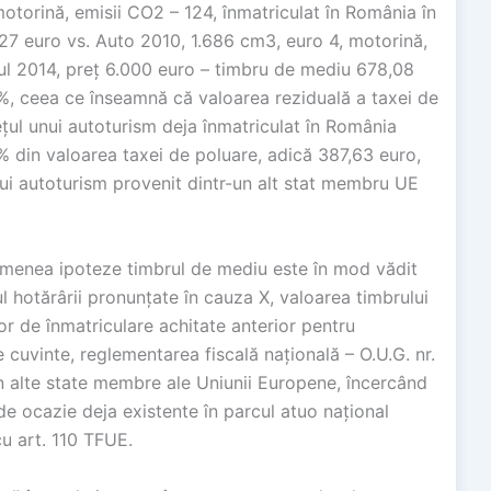
otorină, emisii CO2 – 124, înmatriculat în România în
,27 euro vs. Auto 2010, 1.686 cm3, euro 4, motorină,
nul 2014, preț 6.000 euro – timbru de mediu 678,08
0%, ceea ce înseamnă că valoarea reziduală a taxei de
țul unui autoturism deja înmatriculat în România
% din valoarea taxei de poluare, adică 387,63 euro,
unui autoturism provenit dintr-un alt stat membru UE
emenea ipoteze timbrul de mediu este în mod vădit
ul hotărârii pronunțate în cauza X, valoarea timbrului
r de înmatriculare achitate anterior pentru
e cuvinte, reglementarea fiscală națională – O.U.G. nr.
n alte state membre ale Uniunii Europene, încercând
e ocazie deja existente în parcul atuo național
cu art. 110 TFUE.