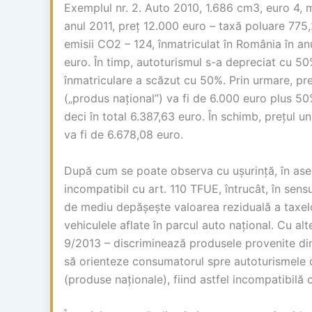
Exemplul nr. 2. Auto 2010, 1.686 cm3, euro 4, m
anul 2011, preț 12.000 euro – taxă poluare 775
emisii CO2 – 124, înmatriculat în România în a
euro. În timp, autoturismul s-a depreciat cu 5
înmatriculare a scăzut cu 50%. Prin urmare, pre
(„produs național”) va fi de 6.000 euro plus 50
deci în total 6.387,63 euro. În schimb, prețul 
va fi de 6.678,08 euro.
După cum se poate observa cu ușurință, în as
incompatibil cu art. 110 TFUE, întrucât, în sens
de mediu depășește valoarea reziduală a taxelo
vehiculele aflate în parcul auto național. Cu alt
9/2013 – discriminează produsele provenite di
să orienteze consumatorul spre autoturismele d
(produse naționale), fiind astfel incompatibilă 