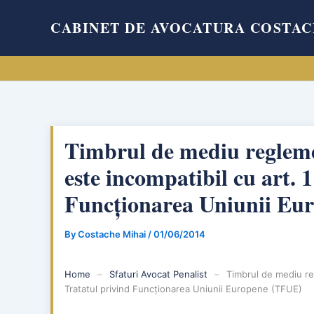
Skip
CABINET DE AVOCATURA COSTAC
to
content
Timbrul de mediu regleme
este incompatibil cu art. 
Funcționarea Uniunii Eu
By
Costache Mihai
/
01/06/2014
Home
–
Sfaturi Avocat Penalist
–
Timbrul de mediu re
Tratatul privind Funcționarea Uniunii Europene (TFUE)