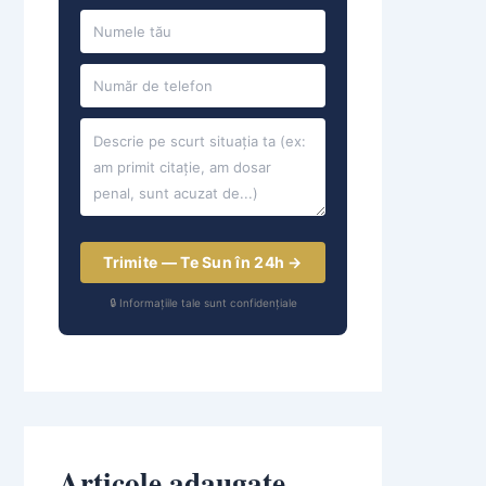
Trimite — Te Sun în 24h →
🔒 Informațiile tale sunt confidențiale
Articole adaugate