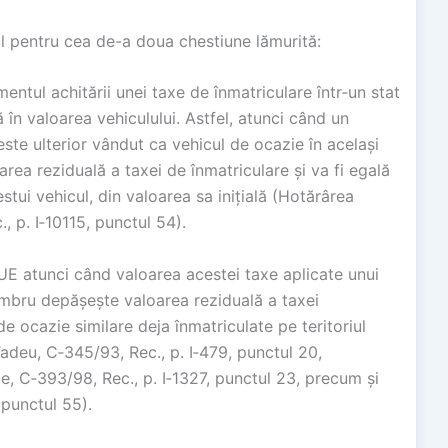
ial pentru cea de-a doua chestiune lămurită:
tul achitării unei taxe de înmatriculare într‑un stat
în valoarea vehiculului. Astfel, atunci când un
este ulterior vândut ca vehicul de ocazie în același
rea reziduală a taxei de înmatriculare și va fi egală
tui vehicul, din valoarea sa inițială (Hotărârea
 p. I‑10115, punctul 54).
TFUE atunci când valoarea acestei taxe aplicate unui
embru depășește valoarea reziduală a taxei
e ocazie similare deja înmatriculate pe teritoriul
adeu, C‑345/93, Rec., p. I‑479, punctul 20,
, C‑393/98, Rec., p. I‑1327, punctul 23, precum și
, punctul 55).