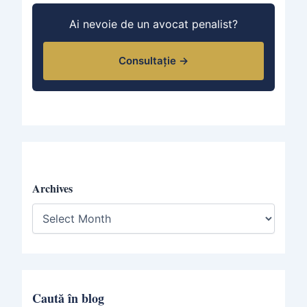
Ai nevoie de un avocat penalist?
Consultație →
Archives
A
r
c
h
i
v
e
Caută în blog
s