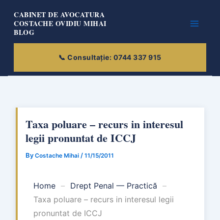
Skip
CABINET DE AVOCATURA
to
COSTACHE OVIDIU MIHAI
BLOG
content
Taxa poluare – recurs in interesul
legii pronuntat de ICCJ
By
/
Costache Mihai
11/15/2011
Home
–
Drept Penal — Practică
–
Taxa poluare – recurs in interesul legii
pronuntat de ICCJ