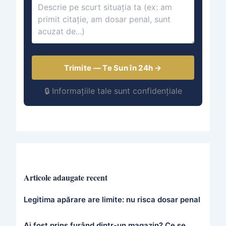
Trimite — Te Sun în 24h →
🔒 Informațiile tale sunt confidențiale
Articole adaugate recent
Legitima apărare are limite: nu risca dosar penal
Ai fost prins furând dintr-un magazin? Ce se