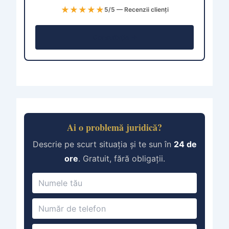
★★★★★
5/5 — Recenzii clienți
Consultație →
Ai o problemă juridică?
Descrie pe scurt situația și te sun în
24 de
ore
. Gratuit, fără obligații.