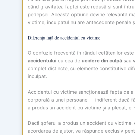
când gravitatea faptei este redusă și sunt întrun
pedepsei. Această opțiune devine relevantă mai
victime, inculpatul nu are antecedente penale și
Diferența față de accidentul cu victime
O confuzie frecventă în rândul cetățenilor este 
accidentului
cu cea de
ucidere din culpă
sau
complet distincte, cu elemente constitutive difer
inculpat.
Accidentul cu victime sancționează fapta de a
corporală a unei persoane — indiferent dacă făp
a produs un accident cu victime și a plecat, el 
Dacă șoferul a produs un accident cu victime, da
acordarea de ajutor, va răspunde exclusiv pent