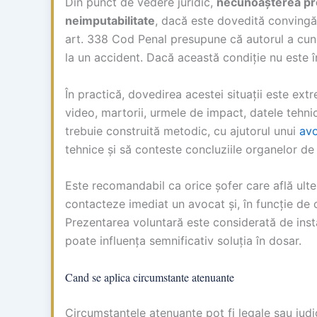
Din punct de vedere juridic,
necunoașterea pro
neimputabilitate
, dacă este dovedită convingăt
art. 338 Cod Penal presupune că autorul a cuno
la un accident. Dacă această condiție nu este în
În practică, dovedirea acestei situații este extr
video, martorii, urmele de impact, datele tehni
trebuie construită metodic, cu ajutorul unui
avo
tehnice și să conteste concluziile organelor de
Este recomandabil ca orice șofer care află ulteri
contacteze imediat un avocat și, în funcție de c
Prezentarea voluntară este considerată de ins
poate influența semnificativ soluția în dosar.
Cand se aplica circumstante atenuante
Circumstanțele atenuante pot fi legale sau jud