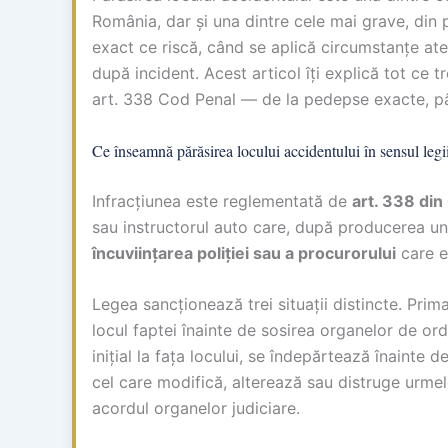
România, dar și una dintre cele mai grave, din p
exact ce riscă, când se aplică circumstanțe aten
după incident. Acest articol îți explică tot ce 
art. 338 Cod Penal — de la pedepse exacte, pâ
Ce înseamnă părăsirea locului accidentului în sensul legi
Infracțiunea este reglementată de
art. 338 din
sau instructorul auto care, după producerea un
încuviințarea poliției sau a procurorului
care e
Legea sancționează trei situații distincte. Prim
locul faptei înainte de sosirea organelor de o
inițial la fața locului, se îndepărtează înainte de
cel care modifică, alterează sau distruge urmel
acordul organelor judiciare.