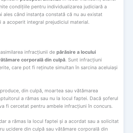
ite condițiile pentru individualizarea judiciară a
 ales când instanța constată că nu au existat
 a acoperit integral prejudiciul material.
asimilarea infracțiunii de
părăsire a locului
vătămare corporală din culpă
. Sunt infracțiuni
ite, care pot fi reținute simultan în sarcina aceluiași
 produce, din culpă, moartea sau vătămarea
tuitorul a rămas sau nu la locul faptei. Dacă șoferul
va fi cercetat pentru ambele infracțiuni în concurs.
r a rămas la locul faptei și a acordat sau a solicitat
ru ucidere din culpă sau vătămare corporală din