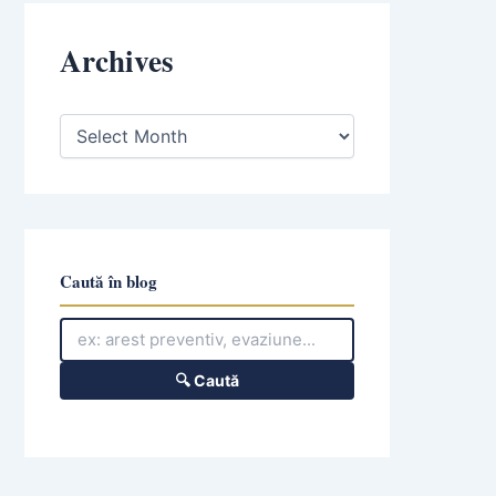
Archives
A
r
c
h
i
v
e
s
Caută în blog
🔍 Caută