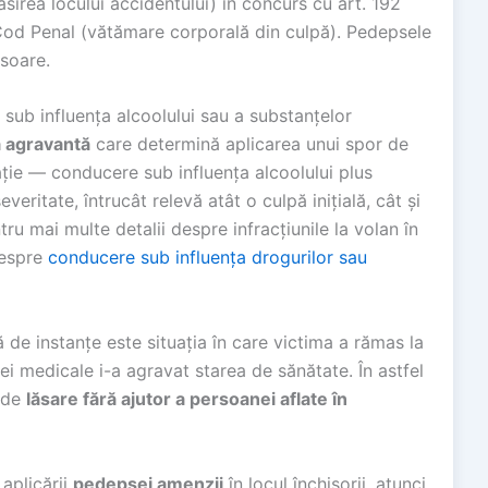
sirea locului accidentului) în concurs cu art. 192
 Cod Penal (vătămare corporală din culpă). Pedepsele
isoare.
sub influența alcoolului sau a substanțelor
 agravantă
care determină aplicarea unui spor de
ție — conducere sub influența alcoolului plus
eritate, întrucât relevă atât o culpă inițială, cât și
ru mai multe detalii despre infracțiunile la volan în
despre
conducere sub influența drogurilor sau
 de instanțe este situația în care victima a rămas la
ției medicale i-a agravat starea de sănătate. În astfel
a de
lăsare fără ajutor a persoanei aflate în
 aplicării
pedepsei amenzii
în locul închisorii, atunci