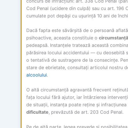
concurs de infracțiuni: art. 338 Cod Penal (pără
Cod Penal (ucidere din culpă) sau cu art. 196
cumulate pot depăși cu ușurință 10 ani de înch
Dacă fapta este săvârșită de o persoană aflată 
psihoactive, aceasta constituie o
circumstanță
pedeapsă. Instanțele tratează această combina
părăsirea locului accidentului — cu deosebită sev
o tentativă de sustragere de la consecințe. Pent
stare de ebrietate, consultați articolul nostru 
alcoolului
.
O altă circumstanță agravantă frecvent reținută
fața locului fără ajutor, iar întârzierea interven
de situații, instanța poate reține și infracțiune
dificultate
, prevăzută de art. 203 Cod Penal.
Pe de altă parte, legea prevede și posibilitatea