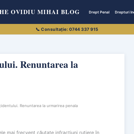
HE OVIDIU MIHAI BLOG
Drept Penal
Drepturi In
tului. Renuntarea la
ccidentului. Renuntarea la urmarirea penala
le mai frecvent căutate infracțiuni rutiere în