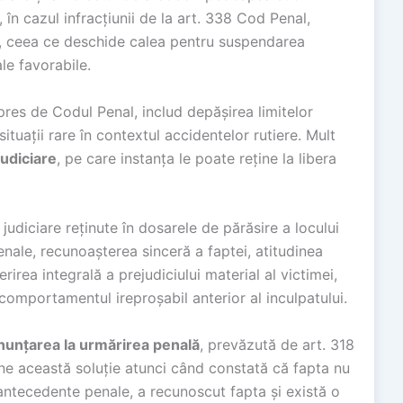
în cazul infracțiunii de la art. 338 Cod Penal,
i, ceea ce deschide calea pentru suspendarea
le favorabile.
res de Codul Penal, includ depășirea limitelor
situații rare în contextul accidentelor rutiere. Mult
udiciare
, pe care instanța le poate reține la libera
udiciare reținute în dosarele de părăsire a locului
nale, recunoașterea sinceră a faptei, atitudinea
irea integrală a prejudiciului material al victimei,
 comportamentul ireproșabil anterior al inculpatului.
nunțarea la urmărirea penală
, prevăzută de art. 318
e această soluție atunci când constată că fapta nu
 antecedente penale, a recunoscut fapta și există o