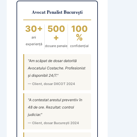
Avocat Penalist București
30+
500
100
+
%
ani
experiență
dosare penale
confidențial
"Am scăpat de dosar datorită
Avocatului Costache. Profesionist
și disponibil 24/7."
— Client, dosar DIICOT 2024
"A contestat arestul preventiv în
48 de ore. Rezultat: control
judiciar."
— Client, dosar București 2024