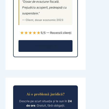
"Dosar de evaziune fiscală.
Prejudiciu acoperit, pedeapsă cu
suspendare."
— Client, dosar economic 2023
★★★★★
5/5 — Recenzii clienți
Consultație →
Ai o problemă juridică?
Descrie pe scurt situația și te sun în
24
de ore
. Gratuit, fără obligații.