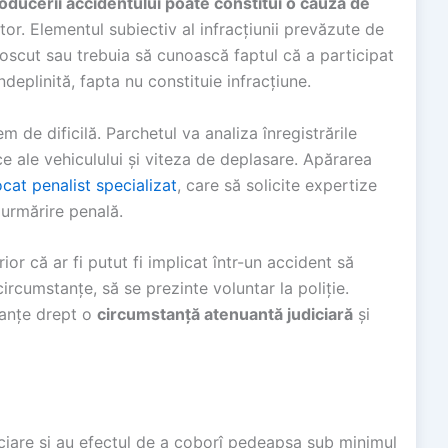
ducerii accidentului poate constitui o cauză de
or. Elementul subiectiv al infracțiunii prevăzute de
scut sau trebuia să cunoască faptul că a participat
deplinită, fapta nu constituie infracțiune.
em de dificilă. Parchetul va analiza înregistrările
ce ale vehiculului și viteza de deplasare. Apărarea
cat penalist specializat
, care să solicite expertize
 urmărire penală.
or că ar fi putut fi implicat într-un accident să
ircumstanțe, să se prezinte voluntar la poliție.
tanțe drept o
circumstanță atenuantă judiciară
și
iciare și au efectul de a coborî pedeapsa sub minimul