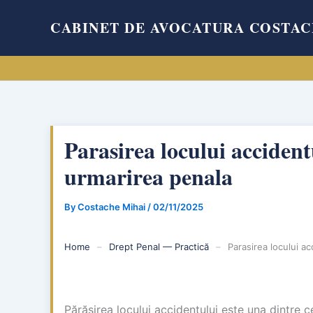
Skip
CABINET DE AVOCATURA COSTAC
to
content
Parasirea locului acciden
urmarirea penala
By
Costache Mihai
/
02/11/2025
Home
–
Drept Penal — Practică
–
Parasirea locului a
Părăsirea locului accidentului este una dintre ce