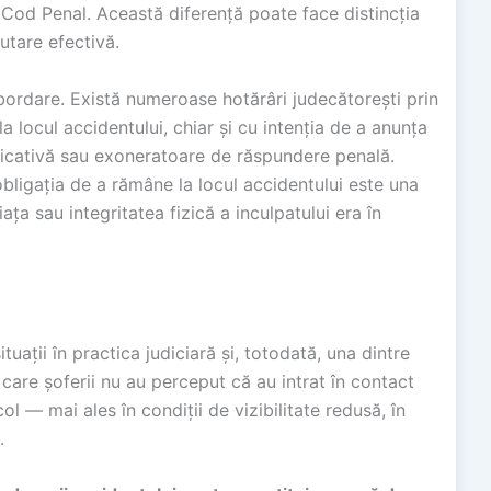
8 Cod Penal. Această diferență poate face distincția
utare efectivă.
rdare. Există numeroase hotărâri judecătorești prin
a locul accidentului, chiar și cu intenția de a anunța
tificativă sau exoneratoare de răspundere penală.
bligația de a rămâne la locul accidentului este una
ața sau integritatea fizică a inculpatului era în
tuații în practica judiciară și, totodată, una dintre
n care șoferii nu au perceput că au intrat în contact
l — mai ales în condiții de vizibilitate redusă, în
.