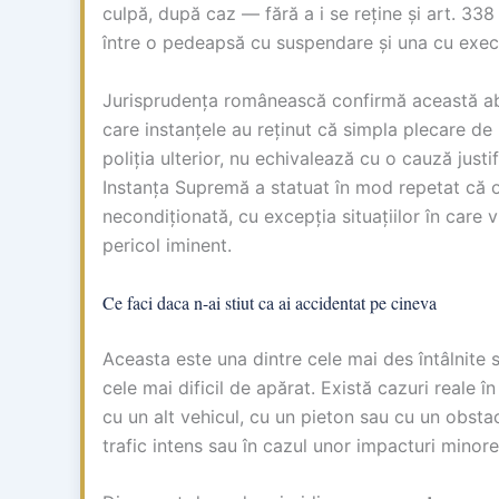
culpă, după caz — fără a i se reține și art. 33
între o pedeapsă cu suspendare și una cu exec
Jurisprudența românească confirmă această abo
care instanțele au reținut că simpla plecare de l
poliția ulterior, nu echivalează cu o cauză jus
Instanța Supremă a statuat în mod repetat că o
necondiționată, cu excepția situațiilor în care vi
pericol iminent.
Ce faci daca n-ai stiut ca ai accidentat pe cineva
Aceasta este una dintre cele mai des întâlnite si
cele mai dificil de apărat. Există cazuri reale î
cu un alt vehicul, cu un pieton sau cu un obstaco
trafic intens sau în cazul unor impacturi minore