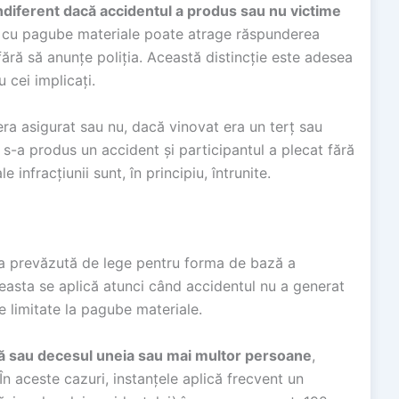
ndiferent dacă accidentul a produs sau nu victime
iv cu pagube materiale poate atrage răspunderea
fără să anunțe poliția. Această distincție este adesea
 cei implicați.
ra asigurat sau nu, dacă vinovat era un terț sau
-a produs un accident și participantul a plecat fără
 infracțiunii sunt, în principiu, întrunite.
a prevăzută de lege pentru forma de bază a
easta se aplică atunci când accidentul nu a generat
le limitate la pagube materiale.
ă sau decesul uneia sau mai multor persoane
,
În aceste cazuri, instanțele aplică frecvent un