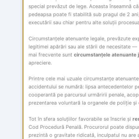
special prevăzut de lege. Aceasta înseamnă că, 
pedeapsa poate fi stabilită sub pragul de 2 an
executării sau chiar pentru alte soluții procesua
Circumstanțele atenuante legale, prevăzute exp
legitimei apărări sau ale stării de necesitate — 
mai frecvente sunt
circumstanțele atenuante j
apreciere.
Printre cele mai uzuale circumstanțe atenuante j
accidentului se numără: lipsa antecedentelor pe
cooperantă pe parcursul urmăririi penale, acoper
prezentarea voluntară la organele de poliție și
Tot în sfera soluțiilor favorabile se înscrie și
re
Cod Procedură Penală. Procurorul poate dispun
prezintă o gravitate ridicată, inculpatul nu are