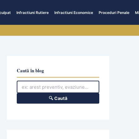
culpat
Infractiuni Rutiere
Infractiuni Economice
Proceduri Penale
Mi
Caută în blog
🔍 Caută