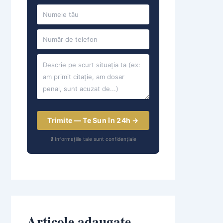
Trimite — Te Sun în 24h →
🔒 Informațiile tale sunt confidențiale
Articole adaugate