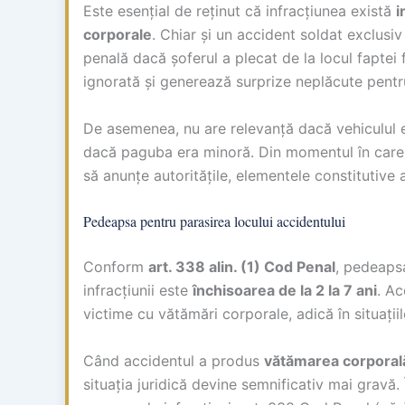
Este esențial de reținut că infracțiunea există
i
corporale
. Chiar și un accident soldat exclus
penală dacă șoferul a plecat de la locul faptei 
ignorată și generează surprize neplăcute pentru
De asemenea, nu are relevanță dacă vehiculul e
dacă paguba era minoră. Din momentul în care s
să anunțe autoritățile, elementele constitutive ale
Pedeapsa pentru parasirea locului accidentului
Conform
art. 338 alin. (1) Cod Penal
, pedeaps
infracțiunii este
închisoarea de la 2 la 7 ani
. Ac
victime cu vătămări corporale, adică în situații
Când accidentul a produs
vătămarea corporal
situația juridică devine semnificativ mai gravă. 