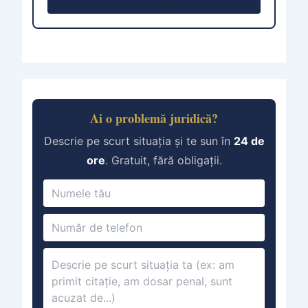
Ai o problemă juridică?
Descrie pe scurt situația și te sun în
24 de
ore
. Gratuit, fără obligații.