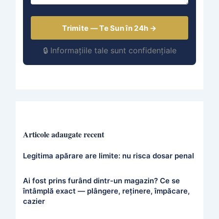
Trimite — Te Sun în 24h →
🔒 Informațiile tale sunt confidențiale
Articole adaugate recent
Legitima apărare are limite: nu risca dosar penal
Ai fost prins furând dintr-un magazin? Ce se
întâmplă exact — plângere, reținere, împăcare,
cazier