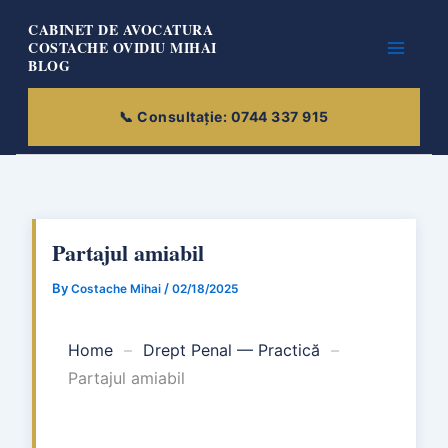
Skip
CABINET DE AVOCATURA
to
COSTACHE OVIDIU MIHAI
BLOG
content
Partajul amiabil
By
/
Costache Mihai
02/18/2025
Home
–
Drept Penal — Practică
–
Partajul amiabil