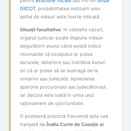
pentru
evaziune fiscală
sau într-un
dosar
DIICOT
, probabilitatea instituirii unor
astfel de măsuri este foarte ridicată.
Situații facultative:
în celelalte cazuri,
organul judiciar poate dispune măsuri
asigurătorii atunci când există indicii
rezonabile că inculpatul ar putea
ascunde, deteriora sau înstrăina bunuri
ori că ar putea să se sustragă de la
urmărire sau judecată. Aprecierea
aparține procurorului sau judecătorului,
iar decizia este luată în urma unui
raționament de oportunitate.
O problemă practică frecventă este cea
tranșată de
Înalta Curte de Casație și