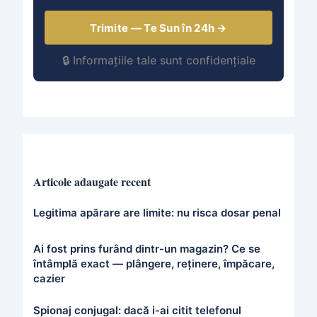
Trimite — Te Sun în 24h →
🔒 Informațiile tale sunt confidențiale
Articole adaugate recent
Legitima apărare are limite: nu risca dosar penal
Ai fost prins furând dintr-un magazin? Ce se
întâmplă exact — plângere, reținere, împăcare,
cazier
Spionaj conjugal: dacă i-ai citit telefonul