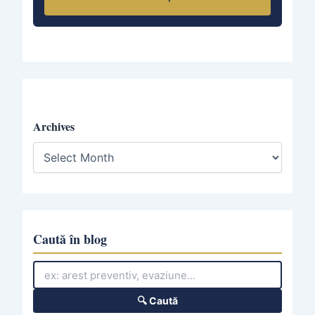
Archives
A
r
c
h
i
v
e
Caută în blog
s
🔍 Caută