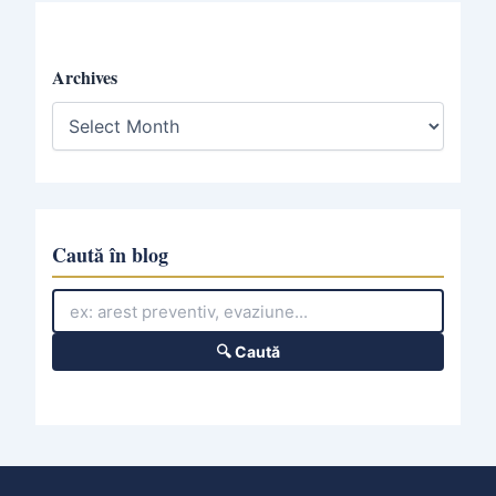
Archives
A
r
c
h
i
v
e
Caută în blog
s
🔍 Caută