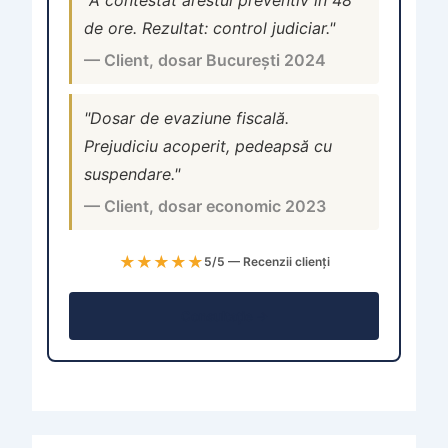
"A contestat arestul preventiv în 48
de ore. Rezultat: control judiciar."
— Client, dosar București 2024
"Dosar de evaziune fiscală.
Prejudiciu acoperit, pedeapsă cu
suspendare."
— Client, dosar economic 2023
★★★★★
5/5 — Recenzii clienți
Consultație →