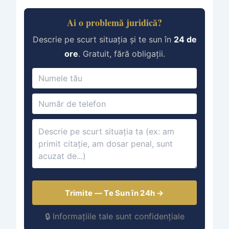
Ai o problemă juridică?
Descrie pe scurt situația și te sun în
24 de
ore
. Gratuit, fără obligații.
Trimite — Te Sun în 24h →
🔒 Informațiile tale sunt confidențiale