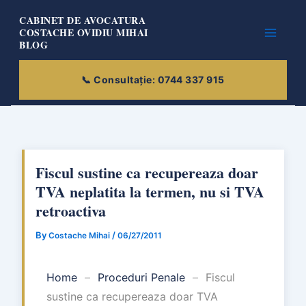
Skip
CABINET DE AVOCATURA
to
COSTACHE OVIDIU MIHAI
BLOG
content
Fiscul sustine ca recupereaza doar
TVA neplatita la termen, nu si TVA
retroactiva
By
/
Costache Mihai
06/27/2011
Home
–
Proceduri Penale
–
Fiscul
sustine ca recupereaza doar TVA