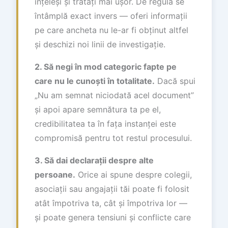
înțeleși și tratați mai ușor. De regulă se
întâmplă exact invers — oferi informații
pe care ancheta nu le-ar fi obținut altfel
și deschizi noi linii de investigație.
2. Să negi în mod categoric fapte pe
care nu le cunoști în totalitate.
Dacă spui
„Nu am semnat niciodată acel document”
și apoi apare semnătura ta pe el,
credibilitatea ta în fața instanței este
compromisă pentru tot restul procesului.
3. Să dai declarații despre alte
persoane.
Orice ai spune despre colegii,
asociații sau angajații tăi poate fi folosit
atât împotriva ta, cât și împotriva lor —
și poate genera tensiuni și conflicte care