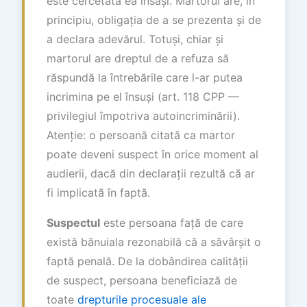
este cercetată ea însăși. Martorul are, în
principiu, obligația de a se prezenta și de
a declara adevărul. Totuși, chiar și
martorul are dreptul de a refuza să
răspundă la întrebările care l-ar putea
incrimina pe el însuși (art. 118 CPP —
privilegiul împotriva autoincriminării).
Atenție: o persoană citată ca martor
poate deveni suspect în orice moment al
audierii, dacă din declarații rezultă că ar
fi implicată în faptă.
Suspectul
este persoana față de care
există bănuiala rezonabilă că a săvârșit o
faptă penală. De la dobândirea calității
de suspect, persoana beneficiază de
toate
drepturile procesuale ale