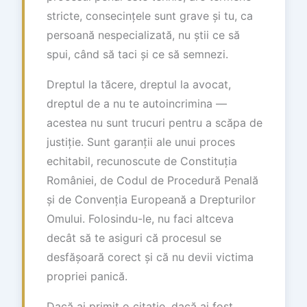
stricte, consecințele sunt grave și tu, ca
persoană nespecializată, nu știi ce să
spui, când să taci și ce să semnezi.
Dreptul la tăcere, dreptul la avocat,
dreptul de a nu te autoincrimina —
acestea nu sunt trucuri pentru a scăpa de
justiție. Sunt garanții ale unui proces
echitabil, recunoscute de Constituția
României, de Codul de Procedură Penală
și de Convenția Europeană a Drepturilor
Omului. Folosindu-le, nu faci altceva
decât să te asiguri că procesul se
desfășoară corect și că nu devii victima
propriei panică.
Dacă ai primit o citație, dacă ai fost