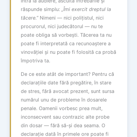
intra la audiere, asculta întrebările și
răspunde simplu:
„Îmi exercit dreptul la
tăcere.”
Nimeni — nici polițistul, nici
procurorul, nici judecătorul — nu te
poate obliga să vorbești. Tăcerea ta nu
poate fi interpretată ca recunoaștere a
vinovăției și nu poate fi folosită ca probă
împotriva ta.
De ce este atât de important? Pentru că
declarațiile date fără pregătire, în stare
de stres, fără avocat prezent, sunt sursa
numărul unu de probleme în dosarele
penale. Oamenii vorbesc prea mult,
inconsecvent sau contrazic alte probe
din dosar — fără să-și dea seama. O
declarație dată în primele ore poate fi