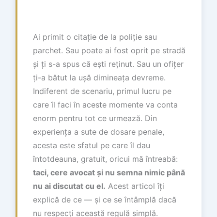
Ai primit o citație de la poliție sau
parchet. Sau poate ai fost oprit pe stradă
și ți s-a spus că ești reținut. Sau un ofițer
ți-a bătut la ușă dimineața devreme.
Indiferent de scenariu, primul lucru pe
care îl faci în aceste momente va conta
enorm pentru tot ce urmează. Din
experiența a sute de dosare penale,
acesta este sfatul pe care îl dau
întotdeauna, gratuit, oricui mă întreabă:
taci, cere avocat și nu semna nimic până
nu ai discutat cu el.
Acest articol îți
explică de ce — și ce se întâmplă dacă
nu respecți această regulă simplă.