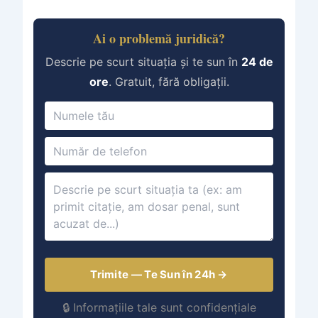
Ai o problemă juridică?
Descrie pe scurt situația și te sun în
24 de
ore
. Gratuit, fără obligații.
Trimite — Te Sun în 24h →
🔒 Informațiile tale sunt confidențiale