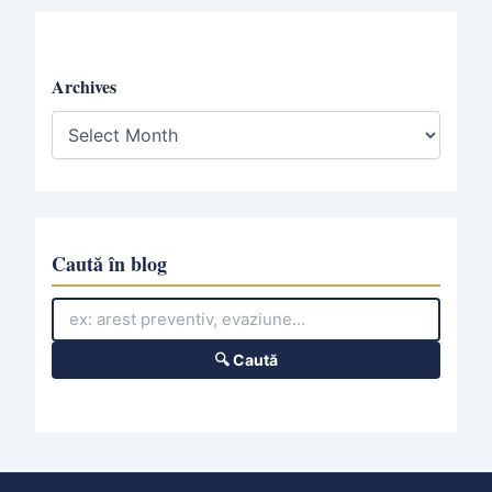
Archives
A
r
c
h
i
v
e
Caută în blog
s
🔍 Caută