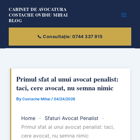
Skip
CABINET DE AVOCATURA
to
COSTACHE OVIDIU MIHAI
BLOG
content
Primul sfat al unui avocat penalist:
taci, cere avocat, nu semna nimic
By
/
Costache Mihai
04/24/2026
Home
–
Sfaturi Avocat Penalist
–
Primul sfat al unui avocat penalist: taci,
cere avocat, nu semna nimic