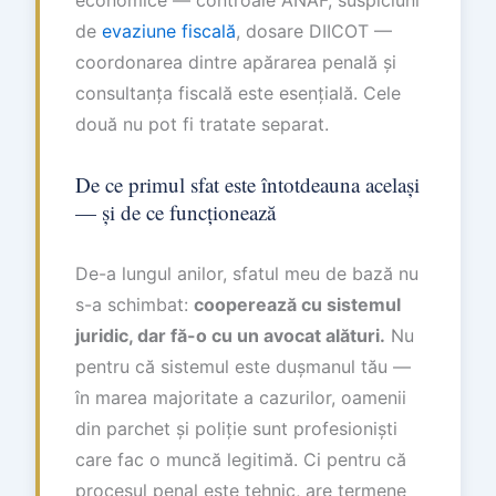
economice — controale ANAF, suspiciuni
de
evaziune fiscală
, dosare DIICOT —
coordonarea dintre apărarea penală și
consultanța fiscală este esențială. Cele
două nu pot fi tratate separat.
De ce primul sfat este întotdeauna același
— și de ce funcționează
De-a lungul anilor, sfatul meu de bază nu
s-a schimbat:
cooperează cu sistemul
juridic, dar fă-o cu un avocat alături.
Nu
pentru că sistemul este dușmanul tău —
în marea majoritate a cazurilor, oamenii
din parchet și poliție sunt profesioniști
care fac o muncă legitimă. Ci pentru că
procesul penal este tehnic, are termene